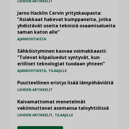
LEHDEN ARTIKKELIT
Jarno Hacklin Cervin yrityskaupasta:
”Asiakkaat hakevat kumppaneita, jotka
yhdistävät useita teknisiä osaamisalueita
saman katon alle”
AJANKOHTAISTA
Sähköistyminen kasvaa voimakkaasti:
”Tulevat kilpailuedut syntyvät, kun
erilliset teknologiat tuodaan yhteen”
,
AJANKOHTAISTA
TILAAJILLE
Puutteellinen eristys lisää lämpöhäviöitä
LEHDEN ARTIKKELIT
Kaivamattomat menetelmät
vakiinnuttavat asemansa taloyhtiöissä
,
LEHDEN ARTIKKELIT
TILAAJILLE