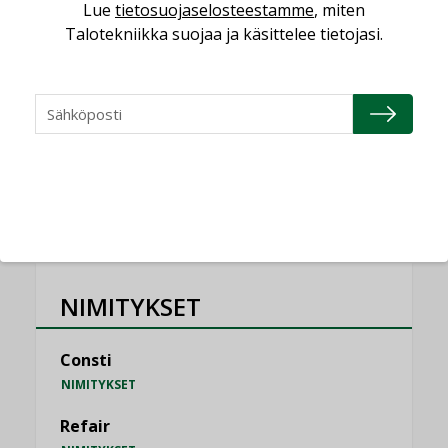
saatavien tietojen vertailukelpoisuus?
Lue
tietosuojaselosteestamme
, miten
KOLUMNI
Talotekniikka suojaa ja käsittelee tietojasi.
Vesi- ja viemärimitoittaminen on
jämähtänyt ajassa paikalleen
MIELIPIDE
KATSO KAIKKI
NIMITYKSET
Consti
NIMITYKSET
Refair