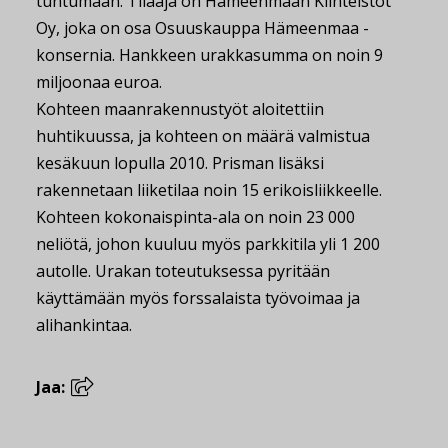
tuntumaan. Tilaaja on Hämeenmaan Kiinteistöt
Oy, joka on osa Osuuskauppa Hämeenmaa -
konsernia. Hankkeen urakkasumma on noin 9
miljoonaa euroa.
Kohteen maanrakennustyöt aloitettiin
huhtikuussa, ja kohteen on määrä valmistua
kesäkuun lopulla 2010. Prisman lisäksi
rakennetaan liiketilaa noin 15 erikoisliikkeelle.
Kohteen kokonaispinta-ala on noin 23 000
neliötä, johon kuuluu myös parkkitila yli 1 200
autolle. Urakan toteutuksessa pyritään
käyttämään myös forssalaista työvoimaa ja
alihankintaa.
Jaa: