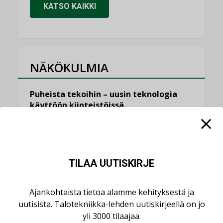
KATSO KAIKKI
NÄKÖKULMIA
Puheista tekoihin – uusin teknologia
käyttöön kiinteistöissä
KOLUMNI
Sähköistäminen säästää euroja
KOLUMNI
TILAA UUTISKIRJE
Yli miljoona kotia on vailla toimivaa
ilmanvaihtoa
Ajankohtaista tietoa alamme kehityksestä ja
KOLUMNI
uutisista. Talotekniikka-lehden uutiskirjeellä on jo
Miten varmistetaan EPD-dokumenteista
yli 3000 tilaajaa.