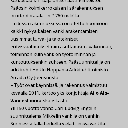
keskustaan. Tilaaja on Senaatti-kiinteistöt.
Pääosin kolmikerroksisen lisärakennuksen
bruttopinta-ala on 7 760 neliötä.
Uudessa rakennuksessa on otettu huomioon
kaikki nykyaikaisen vankilarakentamisen
uusimmat turva- ja talotekniset
erityisvaatimukset niin asuttamisen, valvonnan,
toiminnan kuin vankien työtoiminnan ja
kuntoutuksenkin suhteen. Pääsuunnittelija on
arkkitehti Heikki Hoppania Arkkitehtitoimisto
Arcadia Oy Joensuusta.
– Työt ovat käynnissä, ja rakennus valmistuu
keväällä 2011, kertoo yksikönjohtaja
Ailo Ala-
Vannesluoma
Skanskasta.
Yli 150 vuotta vanha Carl-Ludvig Engelin
suunnittelema Mikkelin vankila on vanhin
Suomessa tällä hetkellä vielä toimiva vankila.