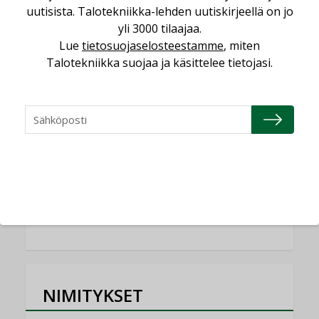
Yli miljoona kotia on vailla toimivaa
uutisista. Talotekniikka-lehden uutiskirjeellä on jo
ilmanvaihtoa
yli 3000 tilaajaa.
KOLUMNI
Lue
tietosuojaselosteestamme
, miten
Talotekniikka suojaa ja käsittelee tietojasi.
Miten varmistetaan EPD-dokumenteista
saatavien tietojen vertailukelpoisuus?
KOLUMNI
Vesi- ja viemärimitoittaminen on
jämähtänyt ajassa paikalleen
MIELIPIDE
KATSO KAIKKI
NIMITYKSET