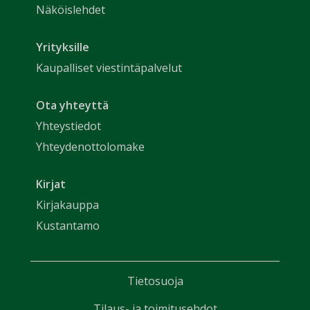
Näköislehdet
Yrityksille
Kaupalliset viestintäpalvelut
Ota yhteyttä
Yhteystiedot
Yhteydenottolomake
Kirjat
Kirjakauppa
Kustantamo
Tietosuoja
Tilaus- ja toimitusehdot