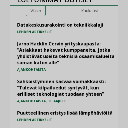
Viikko
Kuukausi
Datakeskusurakointi on tekniikkalaji
LEHDEN ARTIKKELIT
Jarno Hacklin Cervin yrityskaupasta:
”Asiakkaat hakevat kumppaneita, jotka
yhdistävät useita teknisiä osaamisalueita
saman katon alle”
AJANKOHTAISTA
Sähköistyminen kasvaa voimakkaasti:
”Tulevat kilpailuedut syntyvät, kun
erilliset teknologiat tuodaan yhteen”
,
AJANKOHTAISTA
TILAAJILLE
Puutteellinen eristys lisää lämpöhäviöitä
LEHDEN ARTIKKELIT