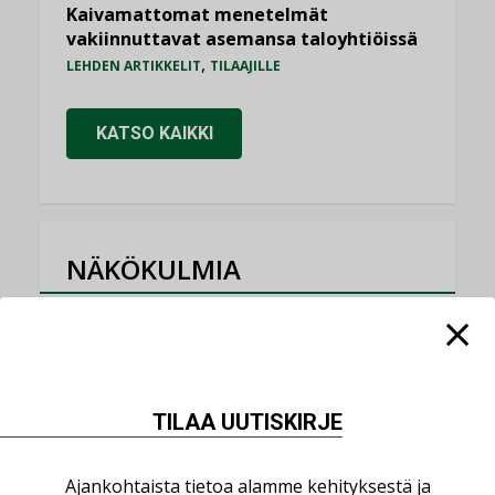
Kaivamattomat menetelmät
vakiinnuttavat asemansa taloyhtiöissä
,
LEHDEN ARTIKKELIT
TILAAJILLE
KATSO KAIKKI
NÄKÖKULMIA
Puheista tekoihin – uusin teknologia
käyttöön kiinteistöissä
KOLUMNI
TILAA UUTISKIRJE
Sähköistäminen säästää euroja
KOLUMNI
Ajankohtaista tietoa alamme kehityksestä ja