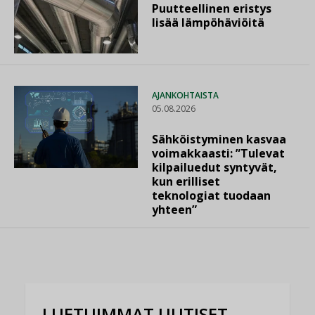
Puutteellinen eristys
lisää lämpöhäviöitä
AJANKOHTAISTA
05.08.2026
Sähköistyminen kasvaa
voimakkaasti: ”Tulevat
kilpailuedut syntyvät,
kun erilliset
teknologiat tuodaan
yhteen”
LUETUIMMAT UUTISET