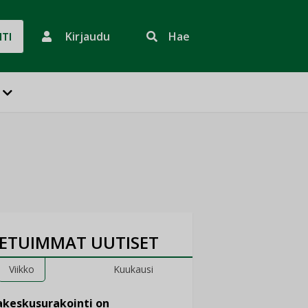
Kirjaudu
Hae
HTI
ETUIMMAT UUTISET
Viikko
Kuukausi
keskusurakointi on