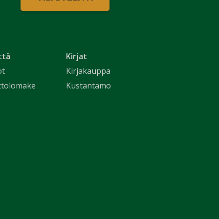
ttä
Kirjat
ot
Kirjakauppa
ttolomake
Kustantamo