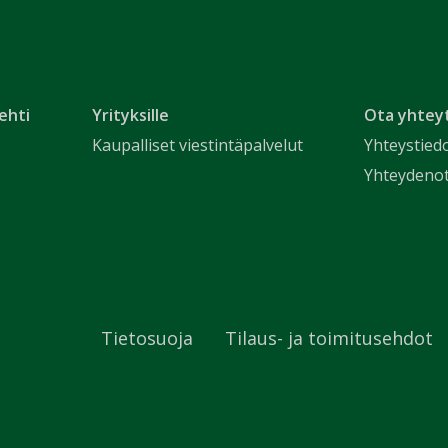
ehti
Yrityksille
Ota yhtey
Kaupalliset viestintäpalvelut
Yhteystied
Yhteydeno
Tietosuoja
Tilaus- ja toimitusehdot