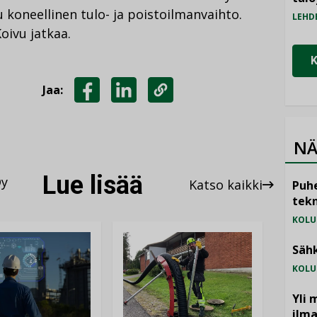
 koneellinen tulo- ja poistoilmanvaihto.
LEHD
oivu jatkaa.
Jaa:
JAA
JAA
KOPIOI
FACEBOOKISSA
LINKEDINISSÄ
LINKKI
NÄ
Lue lisää
Oy
Katso kaikki
Puhe
tekn
KOLU
Sähk
KOLU
Yli 
ilm