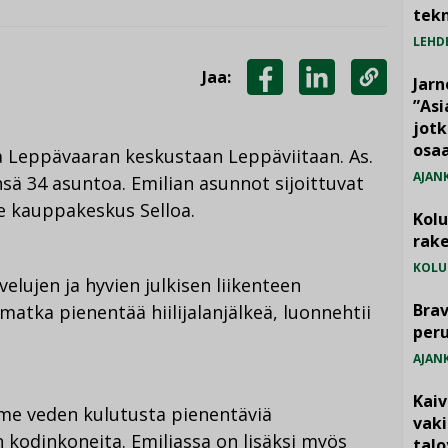
tekn
LEHD
Jaa:
Jarn
JAA
JAA
KOPIOI
”As
jotk
FACEBOOKISSA
LINKEDINISSÄ
LINKKI
osaa
a Leppävaaran keskustaan Leppäviitaan. As.
AJAN
sä 34 asuntoa. Emilian asunnot sijoittuvat
le kauppakeskus Selloa.
Kol
rake
KOLU
velujen ja hyvien julkisen liikenteen
Brav
matka pienentää hiilijalanjälkeä, luonnehtii
per
AJAN
Kai
e veden kulutusta pienentäviä
vak
n kodinkoneita. Emiliassa on lisäksi myös
talo