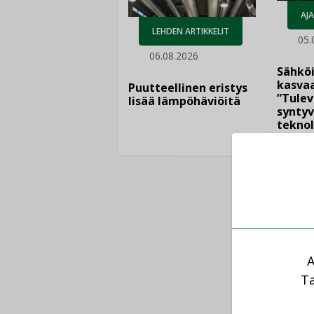
AJ
LEHDEN ARTIKKELIT
05.
06.08.2026
Sähkö
kasvaa
Puutteellinen eristys
”Tulev
lisää lämpöhäviöitä
syntyv
teknol
yhtee
A
Ta