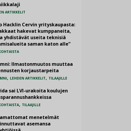
iikkalaji
EN ARTIKKELIT
o Hacklin Cervin yrityskaupasta:
iakkaat hakevat kumppaneita,
a yhdistävät useita teknisiä
misalueita saman katon alle”
KOHTAISTA
umni: Ilmastonmuutos muuttaa
nnusten korjaustarpeita
,
,
MNI
LEHDEN ARTIKKELIT
TILAAJILLE
ida sai LVI-urakoita koulujen
usparannushankkeissa
,
KOHTAISTA
TILAAJILLE
vamattomat menetelmät
iinnuttavat asemansa
yhtiöissä