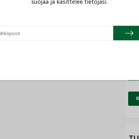
suojaa ja käsittelee tietojasi.
Cons
NIMI
Refa
NIMI
Gra
NIMI
Schn
NIMI
TU