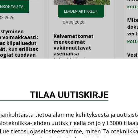
ANKOHTAISTA
KOLU
LEHDEN ARTIKKELIT
08.2026
Mite
04.08.2026
doku
istyminen
vert
Kaivamattomat
 voimakkaasti:
menetelmät
KOLU
at kilpailuedut
vakiinnuttavat
ät, kun erilliset
asemansa
ogiat tuodaan
Vesi
taloyhtiöissä
n”
jämä
MIELI
TILAA UUTISKIRJE
jankohtaista tietoa alamme kehityksestä ja uutisist
lotekniikka-lehden uutiskirjeellä on jo yli 3000 tilaaj
NI
Lue
tietosuojaselosteestamme
, miten Talotekniikk