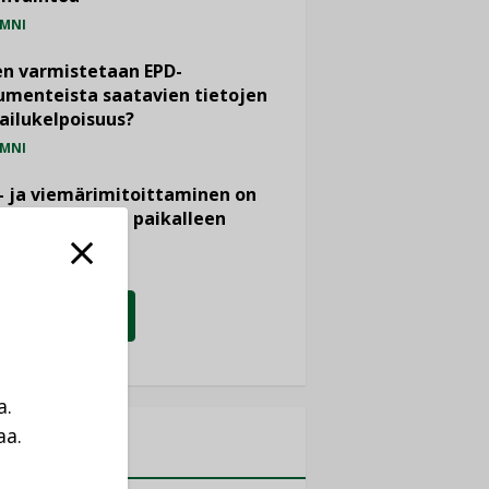
MNI
n varmistetaan EPD-
menteista saatavien tietojen
ailukelpoisuus?
MNI
- ja viemärimitoittaminen on
htänyt ajassa paikalleen
PIDE
KATSO KAIKKI
a.
aa.
MITYKSET
a