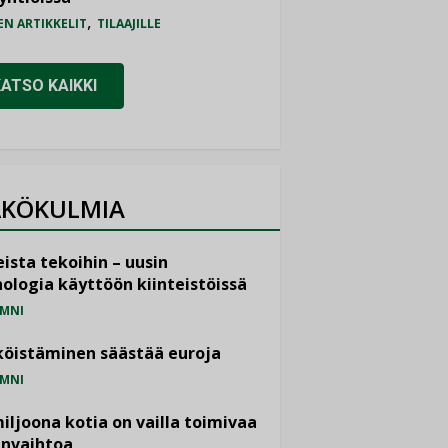
,
EN ARTIKKELIT
TILAAJILLE
KATSO KAIKKI
KÖKULMIA
ista tekoihin – uusin
ologia käyttöön kiinteistöissä
MNI
öistäminen säästää euroja
MNI
miljoona kotia on vailla toimivaa
anvaihtoa