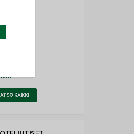
ti
TYKSET
ir
TYKSET
nlund Oy
TYKSET
eider Electric
TYKSET
KATSO KAIKKI
OTEUUTISET