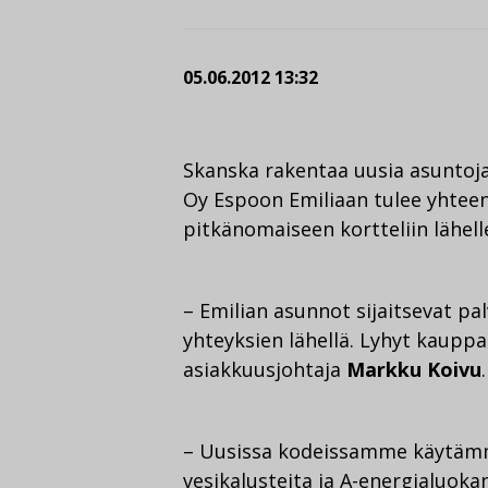
05.06.2012 13:32
Skanska rakentaa uusia asuntoj
Oy Espoon Emiliaan tulee yhteen
pitkänomaiseen kortteliin lähel
– Emilian asunnot sijaitsevat pal
yhteyksien lähellä. Lyhyt kauppa
asiakkuusjohtaja
Markku Koivu
.
– Uusissa kodeissamme käytämm
vesikalusteita ja A-energialuoka