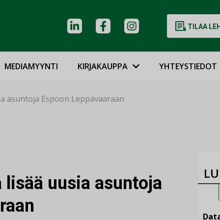
TILAA LE
MEDIAMYYNTI
KIRJAKAUPPA
YHTEYSTIEDOT
sia asuntoja Espoon Leppävaaraan
LU
 lisää uusia asuntoja
raan
Data