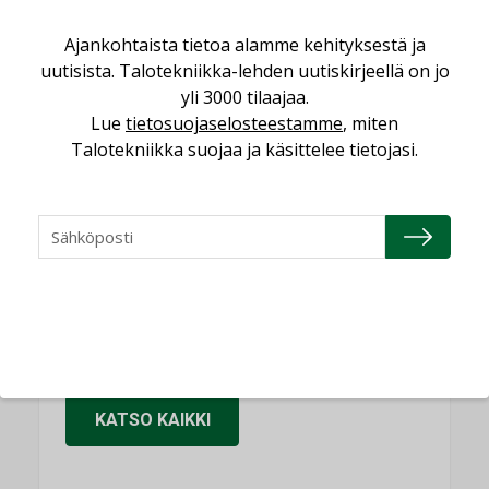
Sähköistäminen säästää euroja
Ajankohtaista tietoa alamme kehityksestä ja
KOLUMNI
uutisista. Talotekniikka-lehden uutiskirjeellä on jo
yli 3000 tilaajaa.
Yli miljoona kotia on vailla toimivaa
Lue
tietosuojaselosteestamme
, miten
ilmanvaihtoa
Talotekniikka suojaa ja käsittelee tietojasi.
KOLUMNI
Miten varmistetaan EPD-dokumenteista
saatavien tietojen vertailukelpoisuus?
KOLUMNI
Vesi- ja viemärimitoittaminen on
jämähtänyt ajassa paikalleen
MIELIPIDE
KATSO KAIKKI