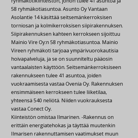
ryhmäkotikiinteistön, johon tulee 41 asuntoa ja
58 ryhmäkotiasuntoa. Asunto Oy Vantaan
Asolantie 14 käsittää seitsemänkerroksisen
torniosan ja kolmikerroksisen siipirakennuksen.
Siipirakennuksen kahteen kerrokseen sijoittuu
Mainio Vire Oy:n 58 ryhmäkotiasuntoa. Mainio
Vireen ryhmäkoti tarjoaa ympärivuorokautisia
hoivapalveluja, ja se on suunniteltu pääosin
vantaalaisten käyttöön. Seitsemänkerroksiseen
rakennukseen tulee 41 asuntoa, joiden
vuokraamisesta vastaa Ovenia Oy. Rakennuksen
ensimmäiseen kerrokseen tulee liiketilaa,
yhteensä 540 neliötä. Niiden vuokrauksesta
vastaa Conect Oy.
Kiinteistön omistaa Ilmarinen. -Rakennus on
erittäin energiatehokas ja täyttää muutenkin
Ilmarisen rakennuttamisen vaatimukset muun