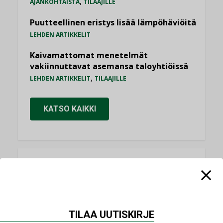
,
AJANKOHTAISTA
TILAAJILLE
Puutteellinen eristys lisää lämpöhäviöitä
LEHDEN ARTIKKELIT
Kaivamattomat menetelmät
vakiinnuttavat asemansa taloyhtiöissä
,
LEHDEN ARTIKKELIT
TILAAJILLE
KATSO KAIKKI
NÄKÖKULMIA
Puheista tekoihin – uusin teknologia
käyttöön kiinteistöissä
TILAA UUTISKIRJE
KOLUMNI