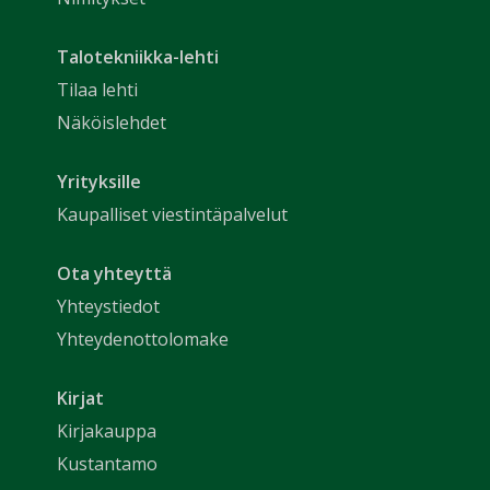
Talotekniikka-lehti
Tilaa lehti
Näköislehdet
Yrityksille
Kaupalliset viestintäpalvelut
Ota yhteyttä
Yhteystiedot
Yhteydenottolomake
Kirjat
Kirjakauppa
Kustantamo