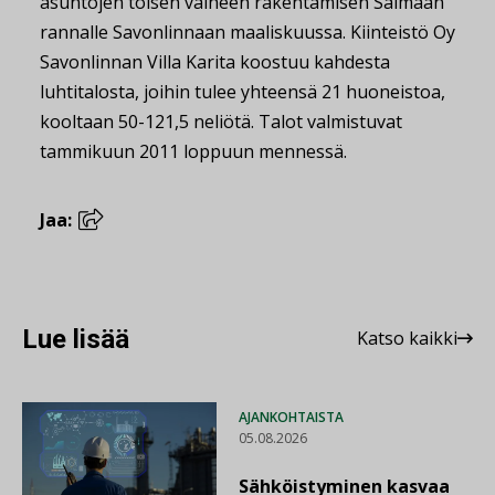
asuntojen toisen vaiheen rakentamisen Saimaan
rannalle Savonlinnaan maaliskuussa. Kiinteistö Oy
Savonlinnan Villa Karita koostuu kahdesta
luhtitalosta, joihin tulee yhteensä 21 huoneistoa,
kooltaan 50-121,5 neliötä. Talot valmistuvat
tammikuun 2011 loppuun mennessä.
Jaa:
Lue lisää
Katso kaikki
AJANKOHTAISTA
05.08.2026
Sähköistyminen kasvaa