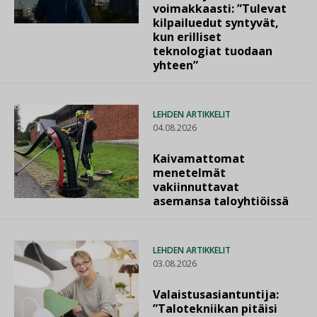
voimakkaasti: ”Tulevat
kilpailuedut syntyvät,
kun erilliset
teknologiat tuodaan
yhteen”
LEHDEN ARTIKKELIT
04.08.2026
Kaivamattomat
menetelmät
vakiinnuttavat
asemansa taloyhtiöissä
LEHDEN ARTIKKELIT
03.08.2026
Valaistusasiantuntija:
”Talotekniikan pitäisi