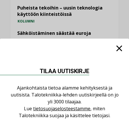
Puheista tekoihin – uusin teknologia
käyttöön kiinteistöissä
KOLUMNI
Sähköistäminen säästää euroja
KOLUMNI
Yli miljoona kotia on vailla toimivaa
ilmanvaihtoa
KOLUMNI
TILAA UUTISKIRJE
Miten varmistetaan EPD-dokumenteista
saatavien tietojen vertailukelpoisuus?
Ajankohtaista tietoa alamme kehityksestä ja
KOLUMNI
uutisista. Talotekniikka-lehden uutiskirjeellä on jo
yli 3000 tilaajaa.
Vesi- ja viemärimitoittaminen on
Lue
tietosuojaselosteestamme
, miten
jämähtänyt ajassa paikalleen
Talotekniikka suojaa ja käsittelee tietojasi.
MIELIPIDE