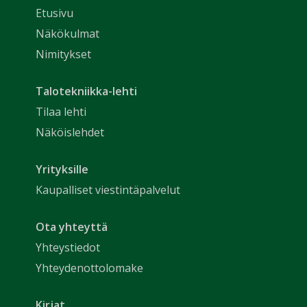
Etusivu
Näkökulmat
Nimitykset
Talotekniikka-lehti
Tilaa lehti
Näköislehdet
Yrityksille
Kaupalliset viestintäpalvelut
Ota yhteyttä
Yhteystiedot
Yhteydenottolomake
Kirjat