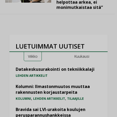
helpottaa arkea, ei
monimutkaistaa sitä”
LUETUIMMAT UUTISET
Viikko
Kuukausi
Datakeskusurakointi on tekniikkalaji
LEHDEN ARTIKKELIT
Kolumni: Ilmastonmuutos muuttaa
rakennusten korjaustarpeita
,
,
KOLUMNI
LEHDEN ARTIKKELIT
TILAAJILLE
Bravida sai LVI-urakoita koulujen
perusparannushankkeissa