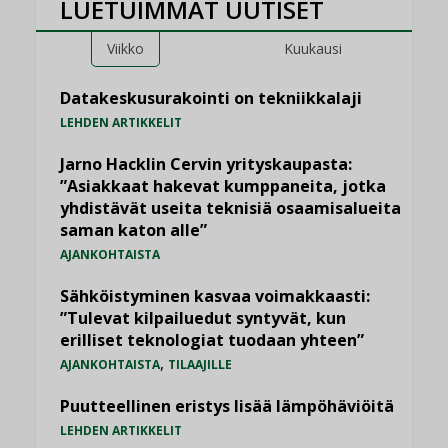
LUETUIMMAT UUTISET
Viikko
Kuukausi
Datakeskusurakointi on tekniikkalaji
LEHDEN ARTIKKELIT
Jarno Hacklin Cervin yrityskaupasta:
”Asiakkaat hakevat kumppaneita, jotka
yhdistävät useita teknisiä osaamisalueita
saman katon alle”
AJANKOHTAISTA
Sähköistyminen kasvaa voimakkaasti:
”Tulevat kilpailuedut syntyvät, kun
erilliset teknologiat tuodaan yhteen”
,
AJANKOHTAISTA
TILAAJILLE
Puutteellinen eristys lisää lämpöhäviöitä
LEHDEN ARTIKKELIT