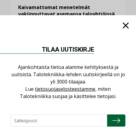
Kaivamattomat menetelmät
vakiinnuttavat asemansa taloyhtiöissä
,
LEHDEN ARTIKKELIT
TILAAJILLE
KATSO KAIKKI
TILAA UUTISKIRJE
Ajankohtaista tietoa alamme kehityksestä ja
uutisista. Talotekniikka-lehden uutiskirjeellä on jo
NÄKÖKULMIA
yli 3000 tilaajaa.
Lue
tietosuojaselosteestamme
, miten
Puheista tekoihin – uusin teknologia
Talotekniikka suojaa ja käsittelee tietojasi.
käyttöön kiinteistöissä
KOLUMNI
Sähköistäminen säästää euroja
KOLUMNI