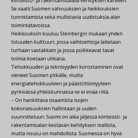
kiinteistö- ja rakentamisalalla kehityksen kärkeen.
Se vaatii Suomen vahvuuksien ja heikkouksien
tunnistamista sekä mullistavia uudistuksia alan
toimintatavoissa.
Heikkouksiin kuuluu Steinbergin mukaan yhden
totuuden kulttuuri, jossa vaihtoehtoja laitetaan
turhaan vastakkain ja jossa poikkeavat tavat
toimia koetaan uhkana.
Tehokkuuden ja teknisyyden korostaminen ovat
vieneet Suomen pitkälle, mutta
energiatehokkuuteen ja päästöttömyyteen
pyrkivässä yhteiskunnassa se ei enää riitä.
– On hankittava osaamista isojen
kokonaisuuksien hallintaan ja uuden
suunnitteluun. Suomi on aika jäljessä kiinteistö- ja
rakentamisalan kestävän kehityksen mallista,
mutta nousu on mahdollista. Suomessa on hyvä