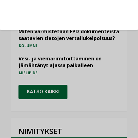
Yli miljoona kotia on vailla toimivaa
ilmanvaihtoa
KOLUMNI
Miten varmistetaan EPD-dokumenteista
saatavien tietojen vertailukelpoisuus?
KOLUMNI
Vesi- ja viemärimitoittaminen on
jämähtänyt ajassa paikalleen
MIELIPIDE
KATSO KAIKKI
NIMITYKSET