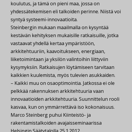
koulutus, ja tämä on pieni maa, jossa on
yhdessätekemisen eli talkoiden perinne. Niistä voi
syntyä systeemi-innovaatioita.
Steinbergin mukaan maailmalla on kysyntää
kestävän kehityksen mukaisille ratkaisuille, jotka
vastaavat yhdellä kertaa ympäristöön,
arkkitehtuuriin, kaavoitukseen, energiaan,
liiketoimintaan ja yksilön valintoihin liittyviin
kysymyksiin. Ratkaisujen löytämiseen tarvitaan
kaikkien kuulemista, myös tulevien asukkaiden.
– Kaikki muu on osaoptimointia. Jatkossa ei ole
pelkkää rakennuksen arkkitehtuuria vaan
innovaatioiden arkkitehtuuria. Suunnittelun rooli
kasvaa, kun on ymmärrettävä iso kokonaisuus.
Marco Steinberg puhui Kiinteistö- ja
rakentamistalkoiden avajaisseminaarissa
Helsingin Säätytalolla 25.1.2012.