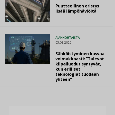
Puutteellinen eristys
lisää lämpöhäviöitä
AJANKOHTAISTA
05.08.2026
Sähköistyminen kasvaa
voimakkaasti: ”Tulevat
kilpailuedut syntyvät,
kun erilliset
teknologiat tuodaan
yhteen”