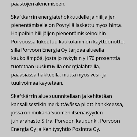
päästöjen alenemiseen.
Skaftkärrin energiatehokkuudelle ja hiilijäljen
pienentämiselle on Pöyryllä laskettu myös hinta.
Halpoihin hiilijäljen pienentämiskeinoihin
Porvoossa lukeutuu kaukolämmön käyttöönotto,
sillä Porvoon Energia Oy tarjoaa alueella
kaukolämpöä, josta jo nykyisin yli 70 prosenttia
tuotetaan uusiutuvilla energialähteillä,
pääasiassa hakkeella, mutta myös vesi- ja
tuulivoimaa käytetään.
Skaftkärrin alue suunnitellaan ja kehitetään
kansallisestikin merkittävässä pilottihankkeessa,
jossa on mukana Suomen itsenäisyyden
juhlarahasto Sitra, Porvoon kaupunki, Porvoon
Energia Oy ja Kehitysyhtiö Posintra Oy.