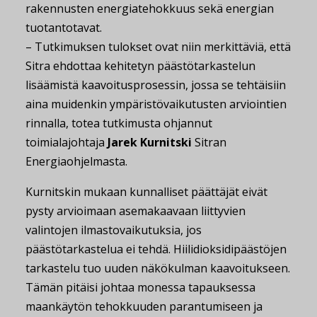
rakennusten energiatehokkuus sekä energian
tuotantotavat.
– Tutkimuksen tulokset ovat niin merkittäviä, että
Sitra ehdottaa kehitetyn päästötarkastelun
lisäämistä kaavoitusprosessin, jossa se tehtäisiin
aina muidenkin ympäristövaikutusten arviointien
rinnalla, totea tutkimusta ohjannut
toimialajohtaja
Jarek Kurnitski
Sitran
Energiaohjelmasta.
Kurnitskin mukaan kunnalliset päättäjät eivät
pysty arvioimaan asemakaavaan liittyvien
valintojen ilmastovaikutuksia, jos
päästötarkastelua ei tehdä. Hiilidioksidipäästöjen
tarkastelu tuo uuden näkökulman kaavoitukseen.
Tämän pitäisi johtaa monessa tapauksessa
maankäytön tehokkuuden parantumiseen ja