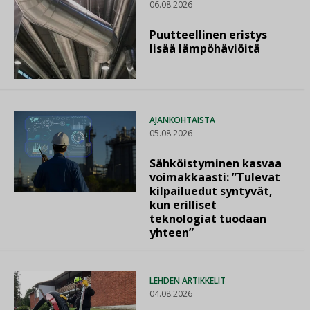
06.08.2026
Puutteellinen eristys
lisää lämpöhäviöitä
AJANKOHTAISTA
05.08.2026
Sähköistyminen kasvaa
voimakkaasti: ”Tulevat
kilpailuedut syntyvät,
kun erilliset
teknologiat tuodaan
yhteen”
LEHDEN ARTIKKELIT
04.08.2026