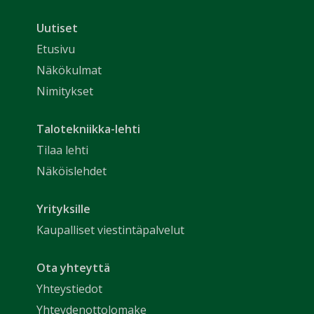
Uutiset
Etusivu
Näkökulmat
Nimitykset
Talotekniikka-lehti
Tilaa lehti
Näköislehdet
Yrityksille
Kaupalliset viestintäpalvelut
Ota yhteyttä
Yhteystiedot
Yhteydenottolomake