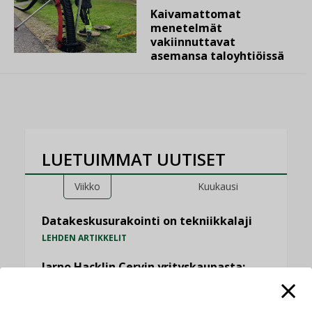
Kaivamattomat
menetelmät
vakiinnuttavat
asemansa taloyhtiöissä
LUETUIMMAT UUTISET
Viikko
Kuukausi
Datakeskusurakointi on tekniikkalaji
LEHDEN ARTIKKELIT
Jarno Hacklin Cervin yrityskaupasta:
”Asiakkaat hakevat kumppaneita, jotka
yhdistävät useita teknisiä osaamisalueita