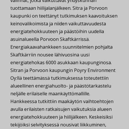
valinnat, jotka vaikuttavat yhdyskunnan
tuottamaan hiilijalanjälkeen. Sitra ja Porvoon
kaupunki on teettänyt tutkimuksen kaavoituksen
keinovalikoimista ja niiden vaikuttavuudesta
energiatehokkuuteen ja päästöihin uudella
asuinalueella Porvoon Skaftkärrissä.
Energiakaavahankkeen suunnitelmien pohjalta
Skaftkärriin nousee lähivuosina uusi
energiatehokas 6000 asukkaan kaupunginosa.
Sitran ja Porvoon kaupungin Pöyry Environment
Oy:llä teettämässä tutkimuksessa toteutettiin
alueellinen energiahuolto- ja päästötarkastelu
neljälle erilaiselle maankäyttömallille.
Hankkeessa tutkittiin maakäytön vaihtoehtojen
avulla erilaisten ratkaisujen vaikutuksia alueen
energiatehokkuuteen ja hiilijälkeen. Keskeisiksi
tekijöiksi selvityksessä nousivat liikkuminen,