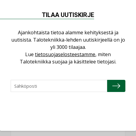
saman katon alle”
AJANKOHTAISTA
TILAA UUTISKIRJE
Kolumni: Ilmastonmuutos muuttaa
rakennusten korjaustarpeita
Ajankohtaista tietoa alamme kehityksestä ja
,
,
KOLUMNI
LEHDEN ARTIKKELIT
TILAAJILLE
uutisista. Talotekniikka-lehden uutiskirjeellä on jo
yli 3000 tilaajaa.
Bravida sai LVI-urakoita koulujen
perusparannushankkeissa
Lue
tietosuojaselosteestamme
, miten
,
Talotekniikka suojaa ja käsittelee tietojasi.
AJANKOHTAISTA
TILAAJILLE
Kaivamattomat menetelmät
vakiinnuttavat asemansa taloyhtiöissä
,
LEHDEN ARTIKKELIT
TILAAJILLE
KATSO KAIKKI