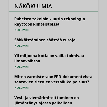
NÄKÖKULMIA
Puheista tekoihin – uusin teknologia
käyttöön kiinteistöissä
KOLUMNI
Sähköistäminen säästää euroja
KOLUMNI
Yli miljoona kotia on vailla toimivaa
ilmanvaihtoa
KOLUMNI
Miten varmistetaan EPD-dokumenteista
saatavien tietojen vertailukelpoisuus?
KOLUMNI
Vesi- ja viemärimitoittaminen on
jämähtänyt ajassa paikalleen