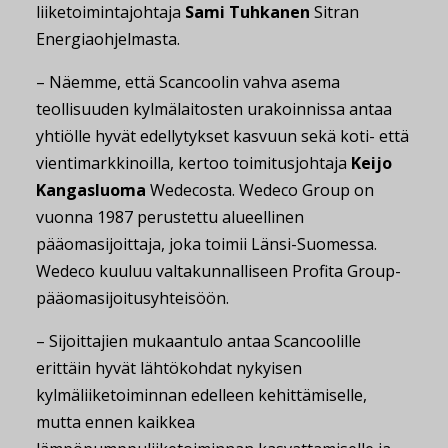
liiketoimintajohtaja
Sami Tuhkanen
Sitran
Energiaohjelmasta.
– Näemme, että Scancoolin vahva asema
teollisuuden kylmälaitosten urakoinnissa antaa
yhtiölle hyvät edellytykset kasvuun sekä koti- että
vientimarkkinoilla, kertoo toimitusjohtaja
Keijo
Kangasluoma
Wedecosta. Wedeco Group on
vuonna 1987 perustettu alueellinen
pääomasijoittaja, joka toimii Länsi-Suomessa.
Wedeco kuuluu valtakunnalliseen Profita Group-
pääomasijoitusyhteisöön.
– Sijoittajien mukaantulo antaa Scancoolille
erittäin hyvät lähtökohdat nykyisen
kylmäliiketoiminnan edelleen kehittämiselle,
mutta ennen kaikkea