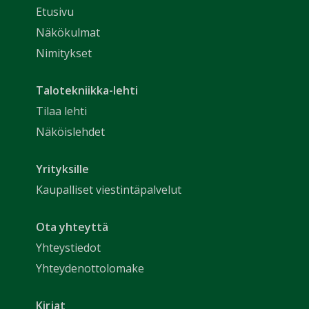
Etusivu
Näkökulmat
Nimitykset
Talotekniikka-lehti
Tilaa lehti
Näköislehdet
Yrityksille
Kaupalliset viestintäpalvelut
Ota yhteyttä
Yhteystiedot
Yhteydenottolomake
Kirjat