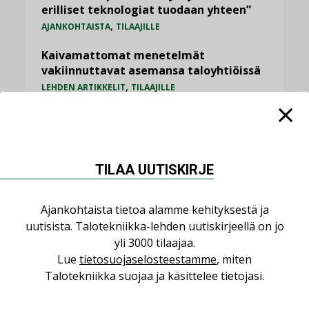
erilliset teknologiat tuodaan yhteen”
,
AJANKOHTAISTA
TILAAJILLE
Kaivamattomat menetelmät
vakiinnuttavat asemansa taloyhtiöissä
,
LEHDEN ARTIKKELIT
TILAAJILLE
Valaistusasiantuntija: ”Talotekniikan
pitäisi helpottaa arkea, ei monimutkaistaa
sitä”
,
LEHDEN ARTIKKELIT
TILAAJILLE
TILAA UUTISKIRJE
KATSO KAIKKI
Ajankohtaista tietoa alamme kehityksestä ja
uutisista. Talotekniikka-lehden uutiskirjeellä on jo
yli 3000 tilaajaa.
Lue
tietosuojaselosteestamme
, miten
Talotekniikka suojaa ja käsittelee tietojasi.
NÄKÖKULMIA