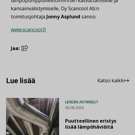
lämpöpumppuliiketoiminnan kasvattamiselle ja
kansainvälistymiselle, Oy Scancool Ab:n
toimitusjohtaja
Jonny Asplund
sanoo.
www.scancool.fi
Jaa:
Lue lisää
Katso kaikki
LEHDEN ARTIKKELIT
06.08.2026
Puutteellinen eristys
lisää lämpöhäviöitä