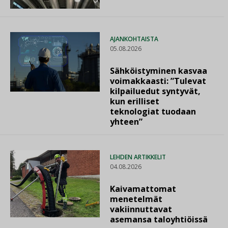
AJANKOHTAISTA
05.08.2026
Sähköistyminen kasvaa
voimakkaasti: ”Tulevat
kilpailuedut syntyvät,
kun erilliset
teknologiat tuodaan
yhteen”
LEHDEN ARTIKKELIT
04.08.2026
Kaivamattomat
menetelmät
vakiinnuttavat
asemansa taloyhtiöissä