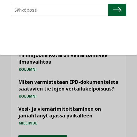
Puheista tekoihin – uusin teknologia
käyttöön kiinteistöissä
KOLUMNI
Sähköistäminen säästää euroja
KOLUMNI
Yli miljoona kotia on vailla toimivaa
ilmanvaihtoa
KOLUMNI
Miten varmistetaan EPD-dokumenteista
saatavien tietojen vertailukelpoisuus?
KOLUMNI
Vesi- ja viemärimitoittaminen on
jämähtänyt ajassa paikalleen
MIELIPIDE