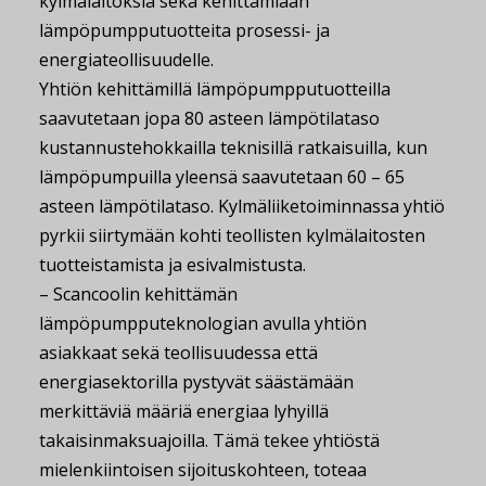
kylmälaitoksia sekä kehittämiään
lämpöpumpputuotteita prosessi- ja
energiateollisuudelle.
Yhtiön kehittämillä lämpöpumpputuotteilla
saavutetaan jopa 80 asteen lämpötilataso
kustannustehokkailla teknisillä ratkaisuilla, kun
lämpöpumpuilla yleensä saavutetaan 60 – 65
asteen lämpötilataso. Kylmäliiketoiminnassa yhtiö
pyrkii siirtymään kohti teollisten kylmälaitosten
tuotteistamista ja esivalmistusta.
– Scancoolin kehittämän
lämpöpumpputeknologian avulla yhtiön
asiakkaat sekä teollisuudessa että
energiasektorilla pystyvät säästämään
merkittäviä määriä energiaa lyhyillä
takaisinmaksuajoilla. Tämä tekee yhtiöstä
mielenkiintoisen sijoituskohteen, toteaa