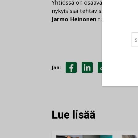
Yhtiössä on osaava ja kokenut k
nykyisissä tehtävissään. HS-Teci
Jarmo Heinonen
tulevat kaupan
Jaa:
JAA
JAA
KOPIOI
FACEBOOKISSA
LINKEDINISSÄ
LINKKI
Lue lisää