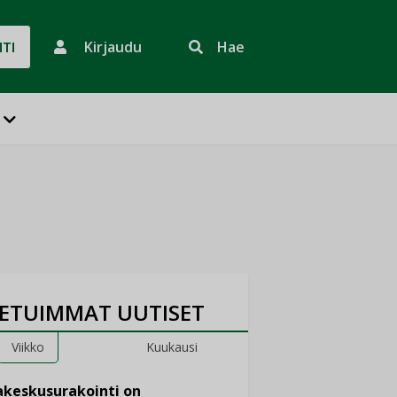
Kirjaudu
Hae
HTI
ETUIMMAT UUTISET
Viikko
Kuukausi
keskusurakointi on