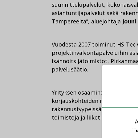
suunnittelupalvelut, kokonaisva
asiantuntijapalvelut sekä rakenn
Tampereelta”, aluejohtaja
Jouni
Vuodesta 2007 toiminut HS-Tec 
projektinvalvontapalveluihin as
isännöitsijätoimistot, Pirkanm
palvelusäätiö.
Yrityksen osaaminen palvelee la
korjauskohteiden rakennuttamis
rakennustyypeissä. Kohteet ova
toimistoja ja liiketiloja.
A
Ta