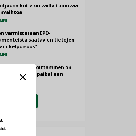
miljoona kotia on vailla toimivaa
anvaihtoa
MNI
n varmistetaan EPD-
menteista saatavien tietojen
ailukelpoisuus?
MNI
- ja viemärimitoittaminen on
htänyt ajassa paikalleen
PIDE
KATSO KAIKKI
a.
aa.