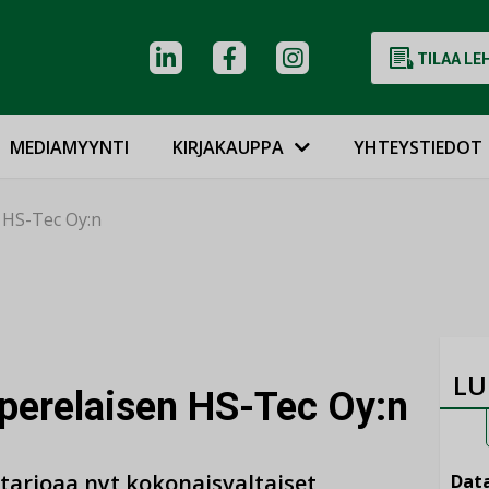
TILAA LE
MEDIAMYYNTI
KIRJAKAUPPA
YHTEYSTIEDOT
n HS-Tec Oy:n
LU
mperelaisen HS-Tec Oy:n
 tarjoaa nyt kokonaisvaltaiset
Data