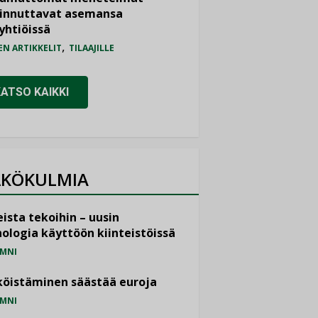
iinnuttavat asemansa
yhtiöissä
,
EN ARTIKKELIT
TILAAJILLE
KATSO KAIKKI
KÖKULMIA
ista tekoihin – uusin
ologia käyttöön kiinteistöissä
MNI
öistäminen säästää euroja
MNI