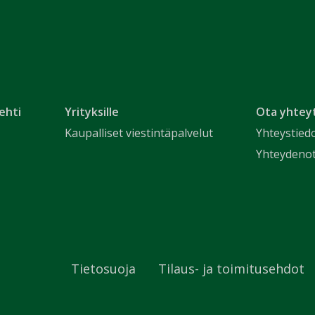
ehti
Yrityksille
Ota yhtey
Kaupalliset viestintäpalvelut
Yhteystied
Yhteydeno
Tietosuoja
Tilaus- ja toimitusehdot