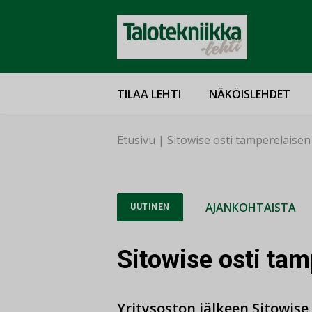
TILAA LEHTI
NÄKÖISLEHDET
Etusivu
|
Sitowise osti tamperelaise
AJANKOHTAISTA
UUTINEN
Sitowise osti ta
Yritysoston jälkeen Sitowise