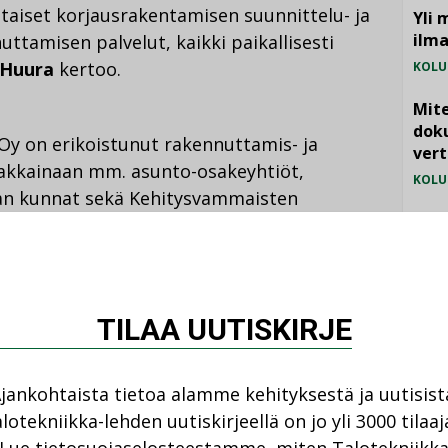
ltaiset korjausrakentamisen suunnittelu- ja
Yli 
ilm
uttamisen palvelut, kaikki paikallisesti
 Huura
kertoo.
KOLU
Mite
doku
Oy on erikoistunut rakennuttamis- ja
vert
iakkainaan mm. asunto-osakeyhtiöt,
KOLU
aan kunnat sekä Kehitysvammaisten
Vesi
jämä
MIELI
ajaa asiakasjoukkoa ja kattaa mm. uudis- ja
TILAA UUTISKIRJE
tehtävät sekä työmaavalvonnan erilaisissa
t pääasiassa asuntoja, mutta myös
jankohtaista tietoa alamme kehityksestä ja uutisist
lotekniikka-lehden uutiskirjeellä on jo yli 3000 tilaaj