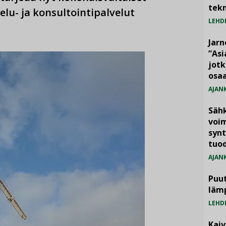
tekn
lu- ja konsultointipalvelut
LEHD
Jarn
”As
jotk
osaa
AJAN
Säh
voim
synt
tuo
AJAN
Puut
läm
LEHD
Kai