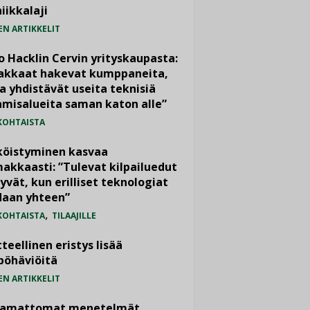
iikkalaji
EN ARTIKKELIT
o Hacklin Cervin yrityskaupasta:
iakkaat hakevat kumppaneita,
a yhdistävät useita teknisiä
misalueita saman katon alle”
KOHTAISTA
köistyminen kasvaa
akkaasti: ”Tulevat kilpailuedut
yvät, kun erilliset teknologiat
daan yhteen”
,
KOHTAISTA
TILAAJILLE
teellinen eristys lisää
pöhäviöitä
EN ARTIKKELIT
vamattomat menetelmät