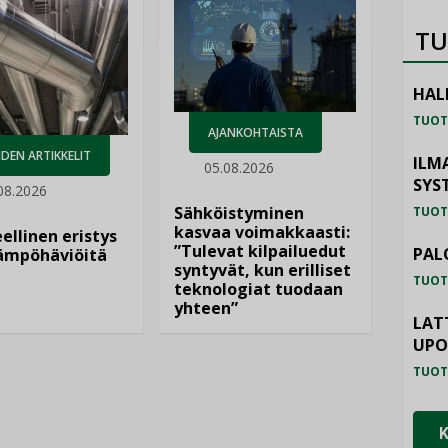
TU
HAL
TUOT
AJANKOHTAISTA
DEN ARTIKKELIT
ILM
05.08.2026
SYS
08.2026
Sähköistyminen
TUOT
kasvaa voimakkaasti:
ellinen eristys
”Tulevat kilpailuedut
PAL
lämpöhäviöitä
syntyvät, kun erilliset
TUOT
teknologiat tuodaan
yhteen”
LAT
UP
TUOT