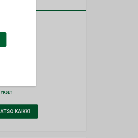
a
MITYKSET
ti
TYKSET
ir
TYKSET
nlund Oy
TYKSET
eider Electric
TYKSET
KATSO KAIKKI