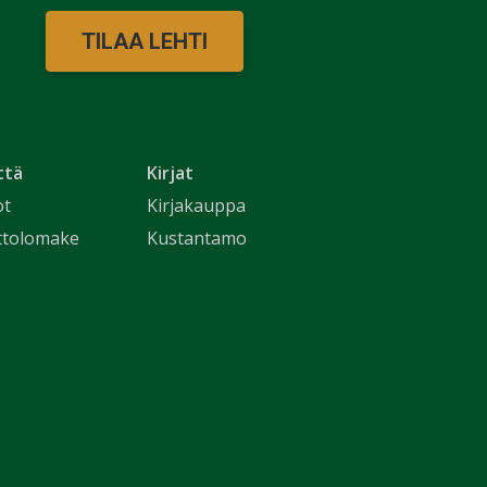
TILAA LEHTI
ttä
Kirjat
ot
Kirjakauppa
ttolomake
Kustantamo