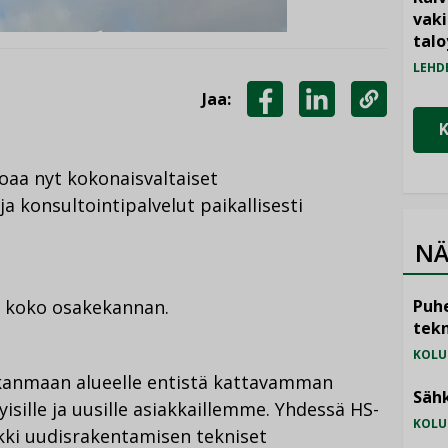
vak
talo
LEHD
Jaa:
JAA
JAA
KOPIOI
FACEBOOKISSA
LINKEDINISSÄ
LINKKI
joaa nyt kokonaisvaltaiset
a konsultointipalvelut paikallisesti
NÄ
n koko osakekannan.
Puhe
tekn
KOLU
kanmaan alueelle entistä kattavamman
Sähk
isille ja uusille asiakkaillemme. Yhdessä HS-
KOLU
kki uudisrakentamisen tekniset