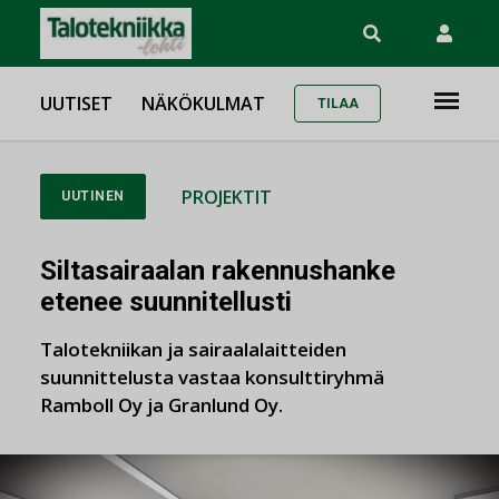
UUTISET
NÄKÖKULMAT
TILAA
PROJEKTIT
UUTINEN
Siltasairaalan rakennushanke
etenee suunnitellusti
Talotekniikan ja sairaalalaitteiden
suunnittelusta vastaa konsulttiryhmä
Ramboll Oy ja Granlund Oy.