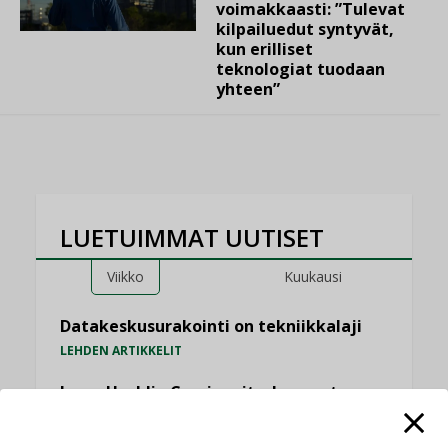
voimakkaasti: ”Tulevat
kilpailuedut syntyvät,
kun erilliset
teknologiat tuodaan
yhteen”
LUETUIMMAT UUTISET
Viikko
Kuukausi
Datakeskusurakointi on tekniikkalaji
LEHDEN ARTIKKELIT
Jarno Hacklin Cervin yrityskaupasta:
”Asiakkaat hakevat kumppaneita, jotka
yhdistävät useita teknisiä osaamisalueita