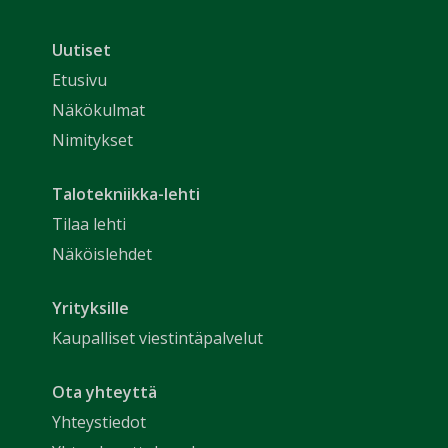
Uutiset
Etusivu
Näkökulmat
Nimitykset
Talotekniikka-lehti
Tilaa lehti
Näköislehdet
Yrityksille
Kaupalliset viestintäpalvelut
Ota yhteyttä
Yhteystiedot