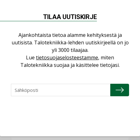
saman katon alle”
AJANKOHTAISTA
TILAA UUTISKIRJE
Sähköistyminen kasvaa voimakkaasti:
”Tulevat kilpailuedut syntyvät, kun
Ajankohtaista tietoa alamme kehityksestä ja
erilliset teknologiat tuodaan yhteen”
uutisista. Talotekniikka-lehden uutiskirjeellä on jo
,
AJANKOHTAISTA
TILAAJILLE
yli 3000 tilaajaa.
Lue
tietosuojaselosteestamme
, miten
Puutteellinen eristys lisää lämpöhäviöitä
Talotekniikka suojaa ja käsittelee tietojasi.
LEHDEN ARTIKKELIT
Kaivamattomat menetelmät
vakiinnuttavat asemansa taloyhtiöissä
,
LEHDEN ARTIKKELIT
TILAAJILLE
KATSO KAIKKI