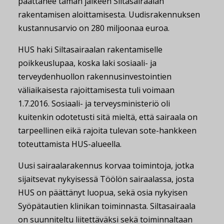
päättänee tämän jälkeen Siltasairaalan
rakentamisen aloittamisesta. Uudisrakennuksen
kustannusarvio on 280 miljoonaa euroa.
HUS haki Siltasairaalan rakentamiselle
poikkeuslupaa, koska laki sosiaali- ja
terveydenhuollon rakennusinvestointien
väliaikaisesta rajoittamisesta tuli voimaan
1.7.2016. Sosiaali- ja terveysministeriö oli
kuitenkin odotetusti sitä mieltä, että sairaala on
tarpeellinen eikä rajoita tulevan sote-hankkeen
toteuttamista HUS-alueella.
Uusi sairaalarakennus korvaa toimintoja, jotka
sijaitsevat nykyisessä Töölön sairaalassa, josta
HUS on päättänyt luopua, sekä osia nykyisen
Syöpätautien klinikan toiminnasta. Siltasairaala
on suunniteltu liitettäväksi sekä toiminnaltaan