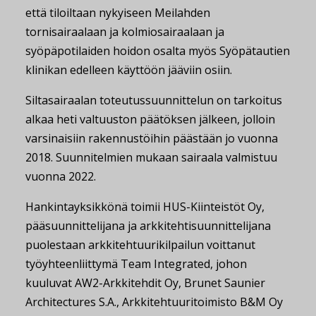
että tiloiltaan nykyiseen Meilahden
tornisairaalaan ja kolmiosairaalaan ja
syöpäpotilaiden hoidon osalta myös Syöpätautien
klinikan edelleen käyttöön jääviin osiin.
Siltasairaalan toteutussuunnittelun on tarkoitus
alkaa heti valtuuston päätöksen jälkeen, jolloin
varsinaisiin rakennustöihin päästään jo vuonna
2018. Suunnitelmien mukaan sairaala valmistuu
vuonna 2022.
Hankintayksikkönä toimii HUS-Kiinteistöt Oy,
pääsuunnittelijana ja arkkitehtisuunnittelijana
puolestaan arkkitehtuurikilpailun voittanut
työyhteenliittymä Team Integrated, johon
kuuluvat AW2-Arkkitehdit Oy, Brunet Saunier
Architectures S.A., Arkkitehtuuritoimisto B&M Oy