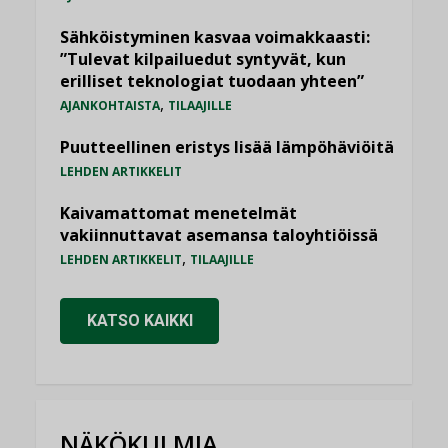
Sähköistyminen kasvaa voimakkaasti:
”Tulevat kilpailuedut syntyvät, kun
erilliset teknologiat tuodaan yhteen”
,
AJANKOHTAISTA
TILAAJILLE
Puutteellinen eristys lisää lämpöhäviöitä
LEHDEN ARTIKKELIT
Kaivamattomat menetelmät
vakiinnuttavat asemansa taloyhtiöissä
,
LEHDEN ARTIKKELIT
TILAAJILLE
KATSO KAIKKI
NÄKÖKULMIA