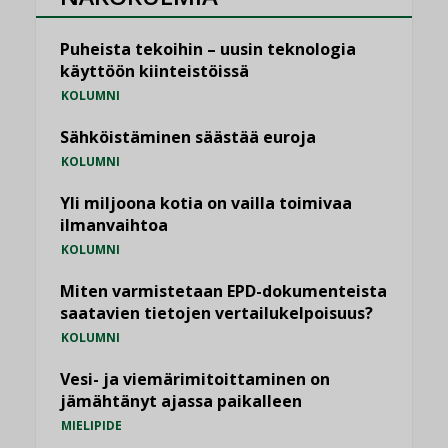
Puheista tekoihin – uusin teknologia
käyttöön kiinteistöissä
KOLUMNI
Sähköistäminen säästää euroja
KOLUMNI
Yli miljoona kotia on vailla toimivaa
ilmanvaihtoa
KOLUMNI
Miten varmistetaan EPD-dokumenteista
saatavien tietojen vertailukelpoisuus?
KOLUMNI
Vesi- ja viemärimitoittaminen on
jämähtänyt ajassa paikalleen
MIELIPIDE