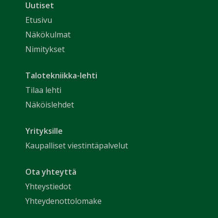
Uutiset
Etusivu
Näkökulmat
Nimitykset
Talotekniikka-lehti
Tilaa lehti
Näköislehdet
Yrityksille
Kaupalliset viestintäpalvelut
Ota yhteyttä
Yhteystiedot
Yhteydenottolomake