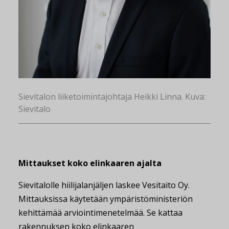
Sievitalon liiketoimintajohtaja Heikki Linna. Kuva:
Sievitalo
Mittaukset koko
elinkaaren ajalta
Sievitalolle hiilijalanjäljen laskee Vesitaito Oy.
Mittauksissa käytetään ympäristöministeriön
kehittämää arviointimenetelmää. Se kattaa
rakennuksen koko elinkaaren