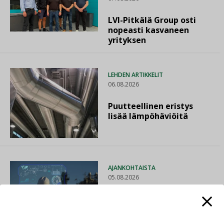
LVI-Pitkälä Group osti
nopeasti kasvaneen
yrityksen
LEHDEN ARTIKKELIT
06.08.2026
Puutteellinen eristys
lisää lämpöhäviöitä
AJANKOHTAISTA
05.08.2026
Sähköistyminen kasvaa
voimakkaasti: ”Tulevat
kilpailuedut syntyvät,