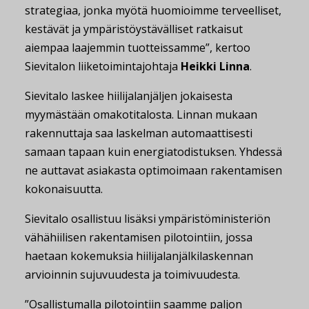
strategiaa, jonka myötä huomioimme terveelliset,
kestävät ja ympäristöystävälliset ratkaisut
aiempaa laajemmin tuotteissamme”, kertoo
Sievitalon liiketoimintajohtaja
Heikki Linna
.
Sievitalo laskee hiilijalanjäljen jokaisesta
myymästään omakotitalosta. Linnan mukaan
rakennuttaja saa laskelman automaattisesti
samaan tapaan kuin energiatodistuksen. Yhdessä
ne auttavat asiakasta optimoimaan rakentamisen
kokonaisuutta.
Sievitalo osallistuu lisäksi ympäristöministeriön
vähähiilisen rakentamisen pilotointiin, jossa
haetaan kokemuksia hiilijalanjälkilaskennan
arvioinnin sujuvuudesta ja toimivuudesta.
”Osallistumalla pilotointiin saamme paljon