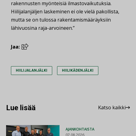
rakennusten myönteisiä ilmastovaikutuksia.
Hiilijalanjäljen laskeminen ei ole vielä pakollista,
mutta se on tulossa rakentamismääräyksiin
lähivuosina raja-arvoineen.”
Jaa:
HIILIJALANJÄLKI
HIILIKÄDENJÄLKI
Lue lisää
Katso kaikki
AJANKOHTAISTA
07.08.2026