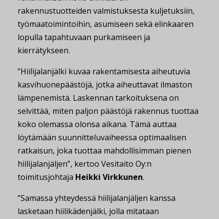
rakennustuotteiden valmistuksesta kuljetuksiin,
työmaatoimintoihin, asumiseen sekä elinkaaren
lopulla tapahtuvaan purkamiseen ja
kierrätykseen.
”Hiilijalanjälki kuvaa rakentamisesta aiheutuvia
kasvihuonepäästöjä, jotka aiheuttavat ilmaston
lämpenemistä. Laskennan tarkoituksena on
selvittää, miten paljon päästöjä rakennus tuottaa
koko olemassa olonsa aikana. Tämä auttaa
löytämään suunnitteluvaiheessa optimaalisen
ratkaisun, joka tuottaa mahdollisimman pienen
hiilijalanjäljen”, kertoo Vesitaito Oy:n
toimitusjohtaja
Heikki Virkkunen
.
”Samassa yhteydessä hiilijalanjäljen kanssa
lasketaan hiilikädenjälki, jolla mitataan