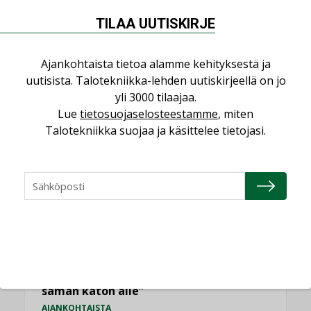
kun erilliset
teknologiat tuodaan
TILAA UUTISKIRJE
yhteen”
Ajankohtaista tietoa alamme kehityksestä ja
uutisista. Talotekniikka-lehden uutiskirjeellä on jo
yli 3000 tilaajaa.
Lue
tietosuojaselosteestamme
, miten
Talotekniikka suojaa ja käsittelee tietojasi.
LUETUIMMAT UUTISET
Viikko
Kuukausi
Datakeskusurakointi on tekniikkalaji
LEHDEN ARTIKKELIT
Jarno Hacklin Cervin yrityskaupasta:
”Asiakkaat hakevat kumppaneita, jotka
yhdistävät useita teknisiä osaamisalueita
saman katon alle”
AJANKOHTAISTA