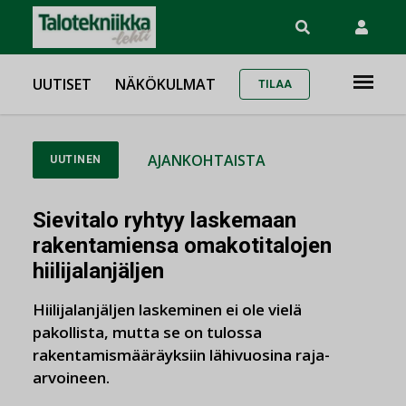
UUTISET
NÄKÖKULMAT
TILAA
AJANKOHTAISTA
UUTINEN
Sievitalo ryhtyy laskemaan
rakentamiensa omakotitalojen
hiilijalanjäljen
Hiilijalanjäljen laskeminen ei ole vielä
pakollista, mutta se on tulossa
rakentamismääräyksiin lähivuosina raja-
arvoineen.