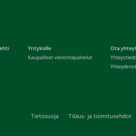
ehti
Yrityksille
Ota yhtey
Kaupalliset viestintäpalvelut
Yhteystied
Yhteydeno
Tietosuoja
Tilaus- ja toimitusehdot