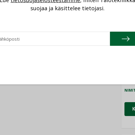
Lue
tietosuojaselosteestamme
, miten Talotekniikk
NI
syntyvät, kun erilliset
teknologiat tuodaan
suojaa ja käsittelee tietojasi.
yhteen”
Cons
NIMI
Refa
NIMI
Gra
NIMI
Schn
NIMI