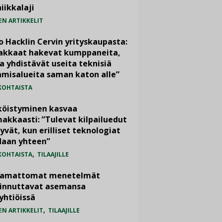
iikkalaji
EN ARTIKKELIT
o Hacklin Cervin yrityskaupasta:
iakkaat hakevat kumppaneita,
a yhdistävät useita teknisiä
misalueita saman katon alle”
KOHTAISTA
köistyminen kasvaa
akkaasti: ”Tulevat kilpailuedut
yvät, kun erilliset teknologiat
daan yhteen”
,
KOHTAISTA
TILAAJILLE
vamattomat menetelmät
iinnuttavat asemansa
yhtiöissä
,
EN ARTIKKELIT
TILAAJILLE