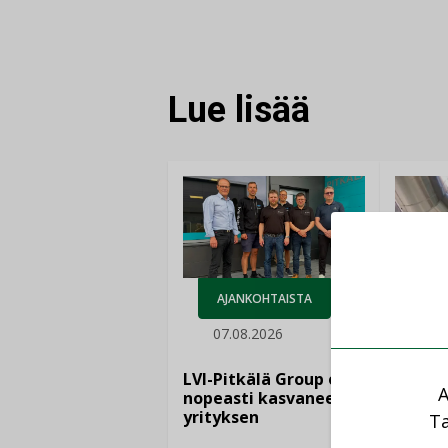
JAA
JAA
KOPIOI
FACEBOOKISSA
LINKEDINISSÄ
LINKKI
Lue lisää
AJANKOHTAISTA
07.08.2026
LEH
06.
LVI-Pitkälä Group osti
A
nopeasti kasvaneen
yrityksen
Ta
Puutte
lisää 