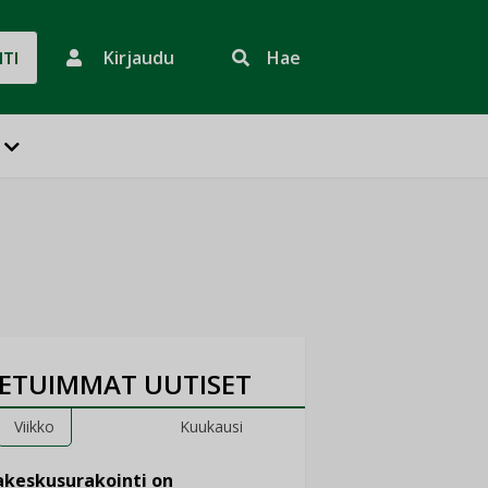
Kirjaudu
Hae
HTI
ETUIMMAT UUTISET
Viikko
Kuukausi
keskusurakointi on