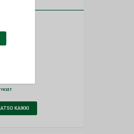
a
MITYKSET
ti
TYKSET
ir
TYKSET
nlund Oy
TYKSET
eider Electric
TYKSET
KATSO KAIKKI