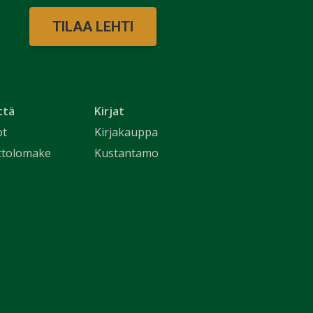
TILAA LEHTI
ttä
Kirjat
ot
Kirjakauppa
ttolomake
Kustantamo