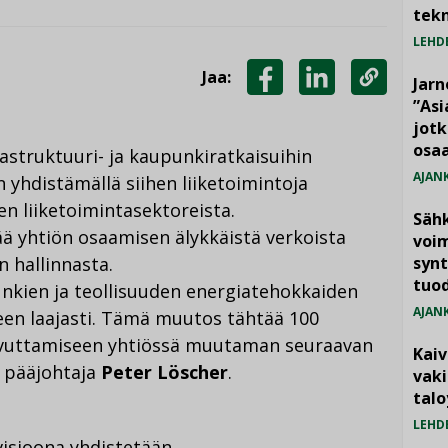
tekn
LEHD
Jaa:
Jarn
JAA
JAA
KOPIOI
”As
jotk
FACEBOOKISSA
LINKEDINISSÄ
LINKKI
osaa
struktuuri- ja kaupunkiratkaisuihin
AJAN
n yhdistämällä siihen liiketoimintoja
en liiketoimintasektoreista.
Säh
ää yhtiön osaamisen älykkäistä verkoista
voim
 hallinnasta.
synt
tuo
kien ja teollisuuden energiatehokkaiden
AJAN
een laajasti. Tämä muutos tähtää 100
aavuttamiseen yhtiössä muutaman seuraavan
Kai
 pääjohtaja
Peter Löscher
.
vak
talo
LEHD
visioona yhdistetään