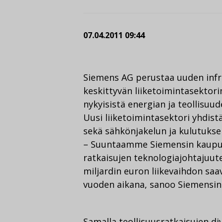
07.04.2011 09:44
Siemens AG perustaa uuden infra
keskittyvän liiketoimintasektori
nykyisistä energian ja teollisuud
Uusi liiketoimintasektori yhdist
sekä sähkönjakelun ja kulutuksen
– Suuntaamme Siemensin kaupun
ratkaisujen teknologiajohtajuut
miljardin euron liikevaihdon s
vuoden aikana, sanoo Siemensin
Samalla teollisuusratkaisujen di