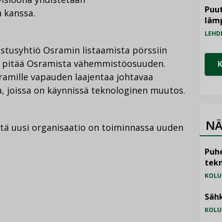
Puut
 kanssa.
läm
LEHD
stusyhtiö Osramin listaamista pörssiin
s pitää Osramista vähemmistöosuuden.
ramille vapauden laajentaa johtavaa
, joissa on käynnissä teknologinen muutos.
NÄ
tä uusi organisaatio on toiminnassa uuden
Puhe
tekn
KOLU
Sähk
KOLU