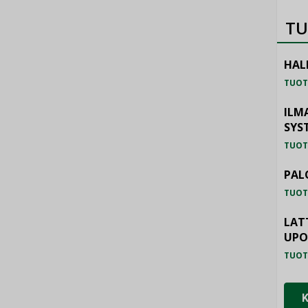
TU
HAL
TUOT
ILM
SYS
TUOT
PAL
TUOT
LAT
UP
TUOT