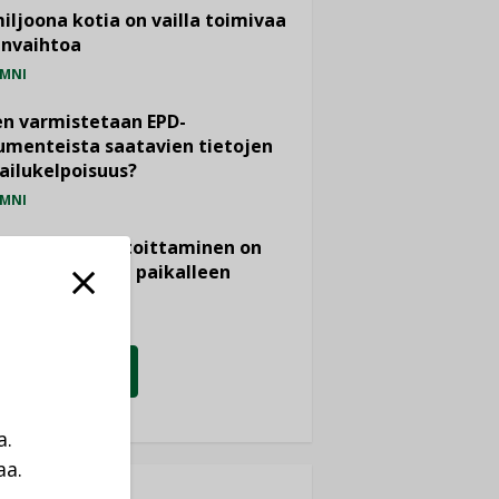
miljoona kotia on vailla toimivaa
anvaihtoa
MNI
n varmistetaan EPD-
menteista saatavien tietojen
ailukelpoisuus?
MNI
- ja viemärimitoittaminen on
htänyt ajassa paikalleen
PIDE
KATSO KAIKKI
a.
aa.