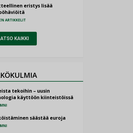
teellinen eristys lisää
pöhäviöitä
EN ARTIKKELIT
KATSO KAIKKI
KÖKULMIA
ista tekoihin – uusin
ologia käyttöön kiinteistöissä
MNI
öistäminen säästää euroja
MNI