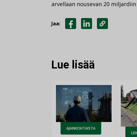
arvellaan nousevan 20 miljardii
Jaa:
JAA
JAA
KOPIOI
FACEBOOKISSA
LINKEDINISSÄ
LINKKI
Lue lisää
AJANKOHTAISTA
LEH