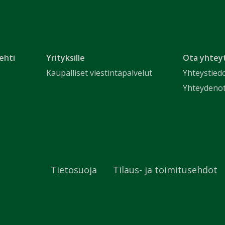
ehti
Yrityksille
Ota yhtey
Kaupalliset viestintäpalvelut
Yhteystied
Yhteydeno
Tietosuoja
Tilaus- ja toimitusehdot