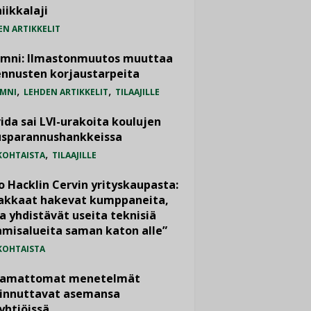
iikkalaji
EN ARTIKKELIT
umni: Ilmastonmuutos muuttaa
nnusten korjaustarpeita
,
,
MNI
LEHDEN ARTIKKELIT
TILAAJILLE
ida sai LVI-urakoita koulujen
usparannushankkeissa
,
KOHTAISTA
TILAAJILLE
o Hacklin Cervin yrityskaupasta:
iakkaat hakevat kumppaneita,
a yhdistävät useita teknisiä
misalueita saman katon alle”
KOHTAISTA
vamattomat menetelmät
iinnuttavat asemansa
yhtiöissä