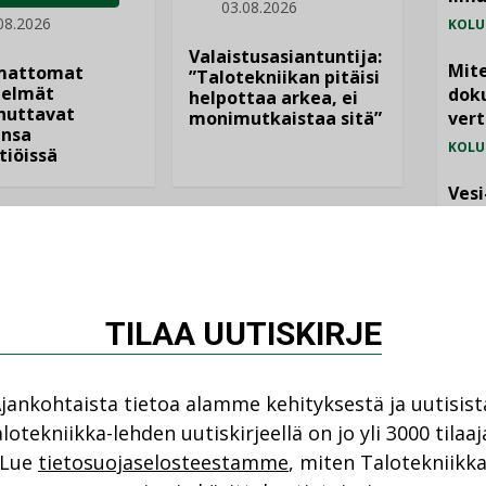
03.08.2026
08.2026
KOLU
Valaistusasiantuntija:
Mite
mattomat
”Talotekniikan pitäisi
elmät
doku
helpottaa arkea, ei
nuttavat
monimutkaistaa sitä”
vert
nsa
KOLU
tiöissä
Vesi
jämä
MIELI
TILAA UUTISKIRJE
jankohtaista tietoa alamme kehityksestä ja uutisist
lotekniikka-lehden uutiskirjeellä on jo yli 3000 tilaaj
NI
Lue
tietosuojaselosteestamme
, miten Talotekniikk