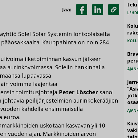
tekn
Jaa:
LEHD
JAA
JAA
KOPIOI
FACEBOOKISSA
LINKEDINISSÄ
LINKKI
Kol
rake
yhtiö Solel Solar Systemin lontoolaiselta
KOLU
lta pääosakkaalta. Kauppahinta on noin 284
Brav
ulivoimaliiketoiminnan kasvun jälkeen
per
a aurinkovoimassa. Solelin hankinnalla
AJAN
emaansa lupaavassa
Jarn
Näin voimme laajentaa
”As
ensin toimitusjohtaja
Peter Löscher
sanoi.
jotk
johtavia peilijärjestelmien aurinkokerääjien
osaa
tilivuoden kahdella ensimmäisellä
AJAN
aa euroa.
Kai
markkinoiden uskotaan kasvavan yli 10
vak
en vuoden ajan. Markkinoiden arvon
talo