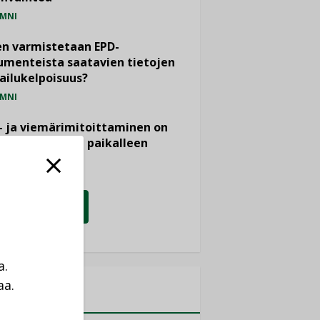
MNI
n varmistetaan EPD-
menteista saatavien tietojen
ailukelpoisuus?
MNI
- ja viemärimitoittaminen on
htänyt ajassa paikalleen
PIDE
KATSO KAIKKI
a.
aa.
MITYKSET
a