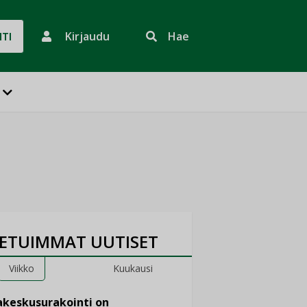
Kirjaudu
Hae
HTI
ETUIMMAT UUTISET
Viikko
Kuukausi
keskusurakointi on