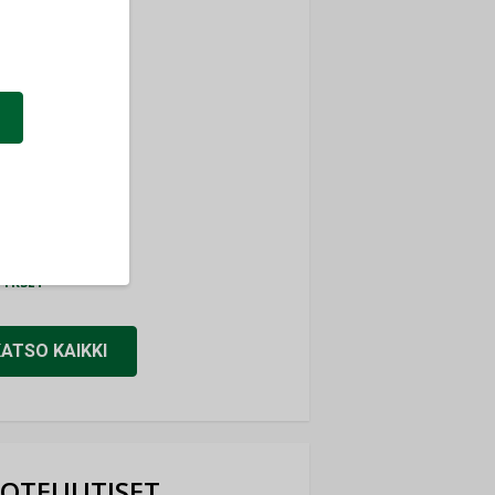
ti
TYKSET
ir
TYKSET
nlund Oy
TYKSET
eider Electric
TYKSET
KATSO KAIKKI
OTEUUTISET