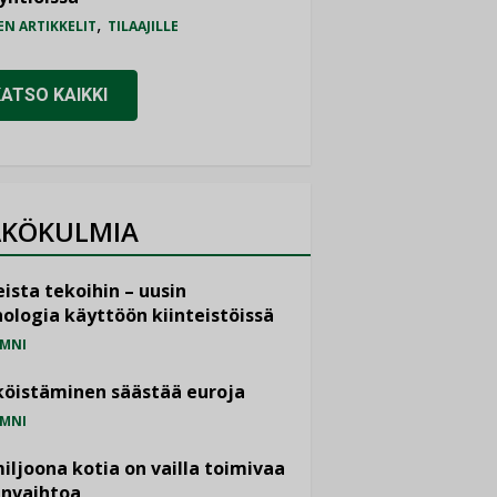
,
EN ARTIKKELIT
TILAAJILLE
KATSO KAIKKI
KÖKULMIA
ista tekoihin – uusin
ologia käyttöön kiinteistöissä
MNI
öistäminen säästää euroja
MNI
miljoona kotia on vailla toimivaa
anvaihtoa