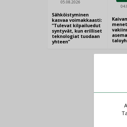
05.08.2026
04.
Sähköistyminen
Kaiva
kasvaa voimakkaasti:
menet
”Tulevat kilpailuedut
vakiin
syntyvät, kun erilliset
asema
teknologiat tuodaan
taloyh
yhteen”
A
Ta