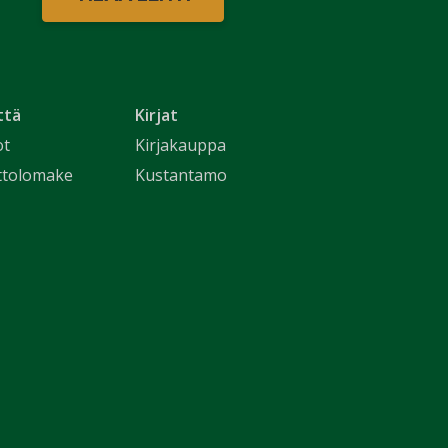
ttä
Kirjat
ot
Kirjakauppa
ttolomake
Kustantamo