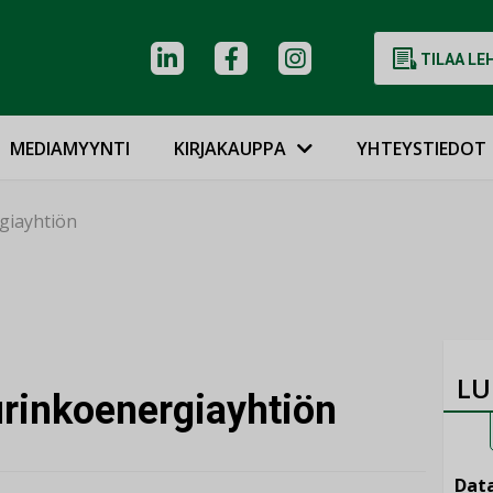
TILAA LE
MEDIAMYYNTI
KIRJAKAUPPA
YHTEYSTIEDOT
giayhtiön
LU
rinkoenergiayhtiön
Data