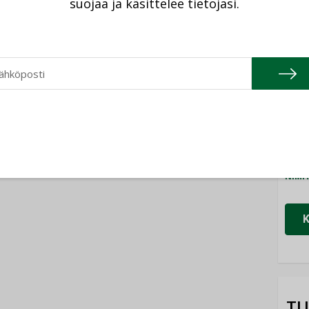
suojaa ja käsittelee tietojasi.
Cons
NIMI
Refa
NIMI
Gra
NIMI
Schn
NIMI
TU