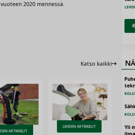
n vuoteen 2020 mennessä.
LEHD
NÄ
Katso kaikki
Puhe
tekn
KOLU
Sähk
KOLU
LEHDEN ARTIKKELIT
Yli 
DEN ARTIKKELIT
ilm