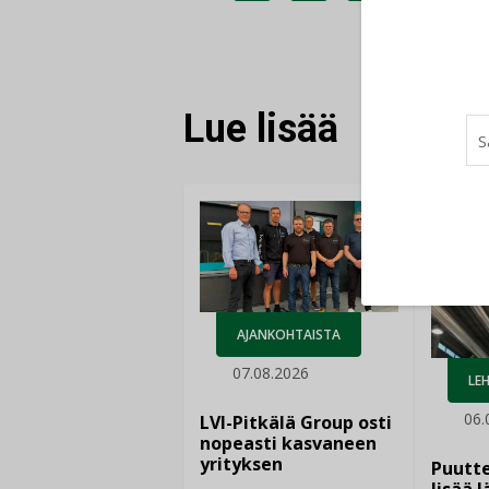
JAA
JAA
KOPIOI
FACEBOOKISSA
LINKEDINISSÄ
LINKKI
Lue lisää
AJANKOHTAISTA
07.08.2026
LEH
06.
LVI-Pitkälä Group osti
nopeasti kasvaneen
yrityksen
Puutte
lisää 