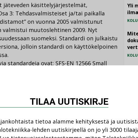
 jäteveden käsittelyjärjestelmät,
Yli 
ilm
sa 3: Tehdasvalmisteiset ja/tai paikalla
distamot” on vuonna 2005 valmistunut
KOLU
 valmistui muutoslehtinen 2009. Nyt
Mite
suudessaan suomeksi. Standardi on julkaistu
doku
rsiona, jolloin standardi on käyttökelpoinen
vert
ssa.
KOLU
ia standardeja ovat: SFS-EN 12566 Small
Vesi
r up to 50 PT, Part 1: Prefabricated septic
jämä
sembled in situ from prefabricated kits.
MIELI
treatment systems for up to 50 PT, Part 2:
5: Pre-treated effluent filtration systems.
TILAA UUTISKIRJE
en Standardisoimisliitto SFS ry:n
jankohtaista tietoa alamme kehityksestä ja uutisist
lotekniikka-lehden uutiskirjeellä on jo yli 3000 tilaaj