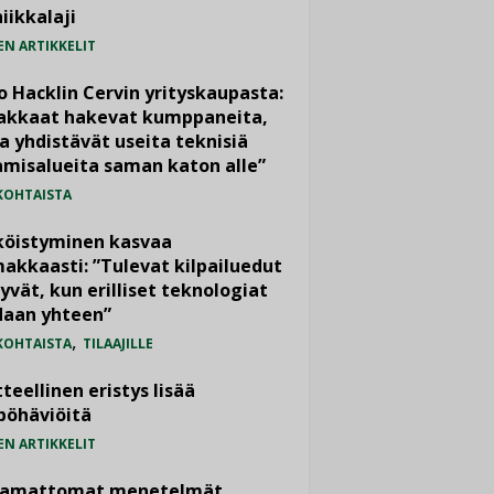
iikkalaji
EN ARTIKKELIT
o Hacklin Cervin yrityskaupasta:
iakkaat hakevat kumppaneita,
a yhdistävät useita teknisiä
misalueita saman katon alle”
KOHTAISTA
köistyminen kasvaa
akkaasti: ”Tulevat kilpailuedut
yvät, kun erilliset teknologiat
daan yhteen”
,
KOHTAISTA
TILAAJILLE
teellinen eristys lisää
pöhäviöitä
EN ARTIKKELIT
vamattomat menetelmät