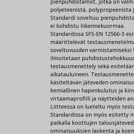
pienpuhdistamot, jotka on valmi
polyeteenistä, polypropeenista j
Standardi soveltuu pienpuhdistam
ei kohdistu liikennekuormaa.
Standardissa SFS-EN 12566-3 es
määrittelevät testausmenetelmä
soveltuvuuden varmistamiseksi k
ilmoitetaan puhdistustehokkuud
testausmenettely sekä esitetä
aikatauluineen. Testausmenette
käsiteltävän jäteveden ominaisu
kemiallinen hapenkulutus ja kii
virtaamaprofiili ja näytteiden an
Liitteessä on lueteltu myös testa
Standardissa on myös esitetty ma
paikalla koottujen talousjäteve
ominaisuuksien laskenta ja koe