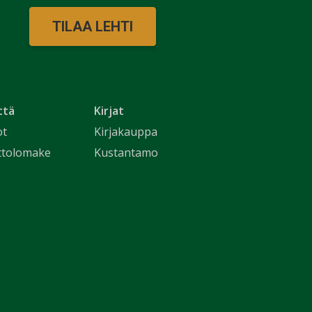
TILAA LEHTI
ttä
Kirjat
ot
Kirjakauppa
ttolomake
Kustantamo