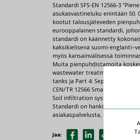
Standardi SFS-EN 12566-3 ”Pienet
asukasvastineluku enintään 50. O
kootut talousjäteveden pienpuh
eurooppalainen standardi, johon
standardi on käännetty kokonai
kaksikielisenä suomi-englanti–ve
myös kansainvälisessä toiminna
Muita pienpuhdistamoita koskev
wastewater treatment systems fo
tanks ja Part 4: Septic tanks as
CEN/TR 12566 Small wastewater 
Soil infiltration systems ja Part 
Standardi on hankittavissa Suom
asiakaspalvelusta,
www.sfs.fi
.
A
Ta
Jaa: