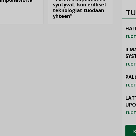
syntyvät, kun erilliset
teknologiat tuodaan
TU
yhteen”
HAL
TUOT
ILM
SYS
TUOT
PAL
TUOT
LAT
UP
TUOT