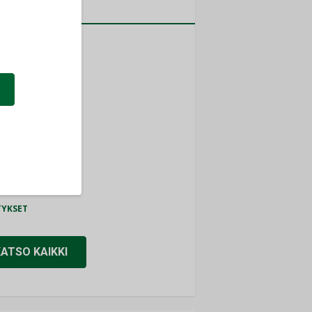
a
MITYKSET
ti
TYKSET
ir
TYKSET
nlund Oy
TYKSET
eider Electric
TYKSET
KATSO KAIKKI