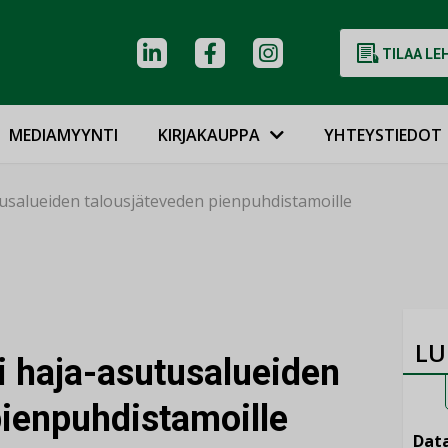
TILAA LE
MEDIAMYYNTI
KIRJAKAUPPA
YHTEYSTIEDOT
usalueiden talousjäteveden pienpuhdistamoille
LU
 haja-asutusalueiden
pienpuhdistamoille
Data