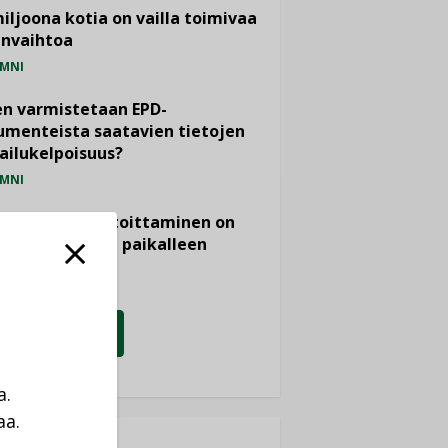
miljoona kotia on vailla toimivaa
anvaihtoa
MNI
n varmistetaan EPD-
menteista saatavien tietojen
ailukelpoisuus?
MNI
- ja viemärimitoittaminen on
htänyt ajassa paikalleen
PIDE
KATSO KAIKKI
a.
aa.