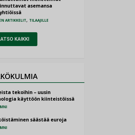
iinnuttavat asemansa
yhtiöissä
,
EN ARTIKKELIT
TILAAJILLE
KATSO KAIKKI
KÖKULMIA
ista tekoihin – uusin
ologia käyttöön kiinteistöissä
MNI
öistäminen säästää euroja
MNI