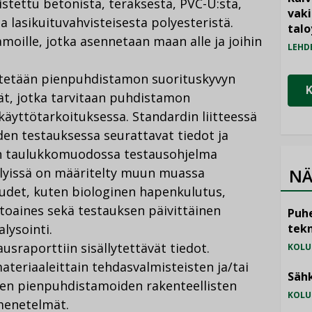
stettu betonista, teräksestä, PVC-U:sta,
vak
a lasikuituvahvisteisesta polyesteristä.
talo
oille, jotka asennetaan maan alle ja joihin
LEHD
itetään pienpuhdistamon suorituskyvyn
t, jotka tarvitaan puhdistamon
äyttötarkoituksessa. Standardin liitteessä
en testauksessa seurattavat tiedot ja
än taulukkomuodossa testausohjelma
lyissä on määritelty muun muassa
NÄ
udet, kuten biologinen hapenkulutus,
ntoaines sekä testauksen päivittäinen
Puhe
alysointi.
tekn
usraporttiin sisällytettävät tiedot.
KOLU
teriaaleittain tehdasvalmisteisten ja/tai
Sähk
den pienpuhdistamoiden rakenteellisten
KOLU
menetelmät.