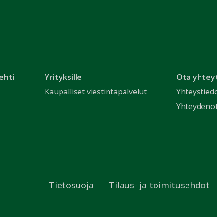
ehti
Yrityksille
Ota yhtey
Kaupalliset viestintäpalvelut
Yhteystied
Yhteydeno
Tietosuoja
Tilaus- ja toimitusehdot