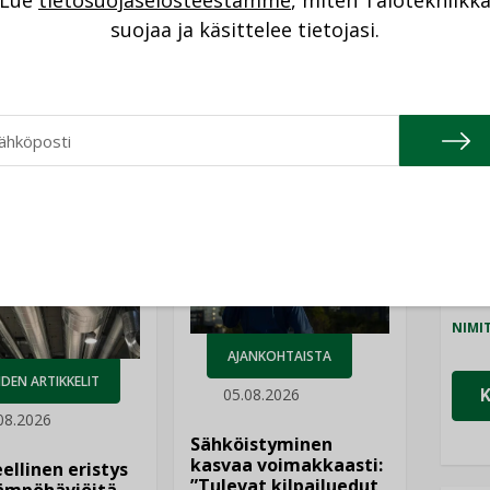
Lue
tietosuojaselosteestamme
, miten Talotekniikk
NI
suojaa ja käsittelee tietojasi.
Cons
NIMI
Katso kaikki
Refa
NIMI
Gra
NIMI
Schn
NIMI
AJANKOHTAISTA
DEN ARTIKKELIT
05.08.2026
08.2026
Sähköistyminen
kasvaa voimakkaasti:
ellinen eristys
”Tulevat kilpailuedut
lämpöhäviöitä