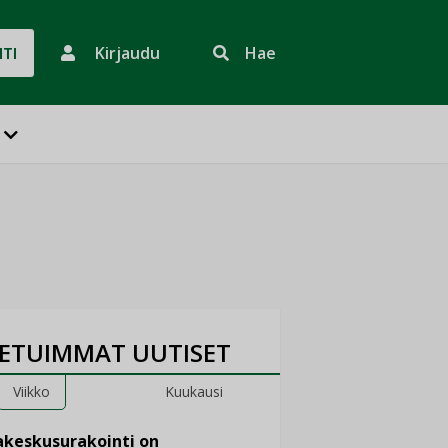
Kirjaudu
Hae
HTI
ETUIMMAT UUTISET
Viikko
Kuukausi
keskusurakointi on