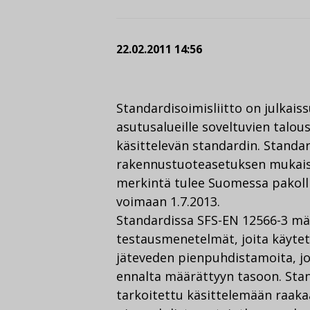
22.02.2011 14:56
Standardisoimisliitto on julkais
asutusalueille soveltuvien talo
käsittelevän standardin. Standa
rakennustuoteasetuksen mukaise
merkintä tulee Suomessa pakoll
voimaan 1.7.2013.
Standardissa SFS-EN 12566-3 mää
testausmenetelmät, joita käytet
jäteveden pienpuhdistamoita, jo
ennalta määrättyyn tasoon. St
tarkoitettu käsittelemään raakaa