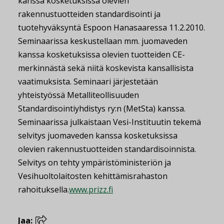
kanssa kosketuksissa olevien
rakennustuotteiden standardisointi ja
tuotehyväksyntä Espoon Hanasaaressa 11.2.2010.
Seminaarissa keskustellaan mm. juomaveden
kanssa kosketuksissa olevien tuotteiden CE-
merkinnästä sekä niitä koskevista kansallisista
vaatimuksista. Seminaari järjestetään
yhteistyössä Metalliteollisuuden
Standardisointiyhdistys ry:n (MetSta) kanssa.
Seminaarissa julkaistaan Vesi-Instituutin tekemä
selvitys juomaveden kanssa kosketuksissa
olevien rakennustuotteiden standardisoinnista.
Selvitys on tehty ympäristöministeriön ja
Vesihuoltolaitosten kehittämisrahaston
rahoituksella.
www.prizz.fi
Jaa: