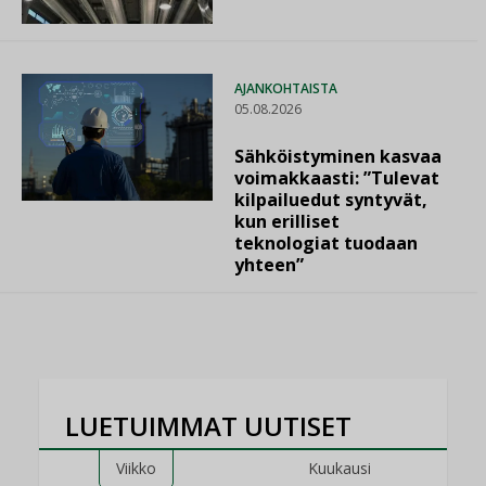
AJANKOHTAISTA
05.08.2026
Sähköistyminen kasvaa
voimakkaasti: ”Tulevat
kilpailuedut syntyvät,
kun erilliset
teknologiat tuodaan
yhteen”
LUETUIMMAT UUTISET
Viikko
Kuukausi