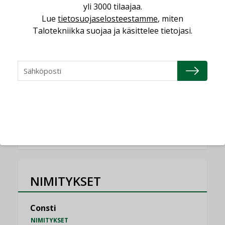
yli 3000 tilaajaa.
Lue
tietosuojaselosteestamme
, miten
Miten varmistetaan EPD-dokumenteista
saatavien tietojen vertailukelpoisuus?
Talotekniikka suojaa ja käsittelee tietojasi.
KOLUMNI
Vesi- ja viemärimitoittaminen on
jämähtänyt ajassa paikalleen
MIELIPIDE
KATSO KAIKKI
NIMITYKSET
Consti
NIMITYKSET