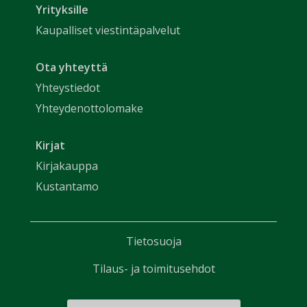
Yrityksille
Kaupalliset viestintäpalvelut
Ota yhteyttä
Yhteystiedot
Yhteydenottolomake
Kirjat
Kirjakauppa
Kustantamo
Tietosuoja
Tilaus- ja toimitusehdot