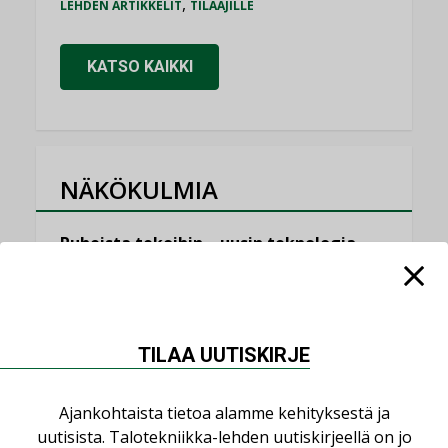
,
LEHDEN ARTIKKELIT
TILAAJILLE
KATSO KAIKKI
NÄKÖKULMIA
Puheista tekoihin – uusin teknologia
käyttöön kiinteistöissä
KOLUMNI
Sähköistäminen säästää euroja
TILAA UUTISKIRJE
KOLUMNI
Yli miljoona kotia on vailla toimivaa
Ajankohtaista tietoa alamme kehityksestä ja
ilmanvaihtoa
uutisista. Talotekniikka-lehden uutiskirjeellä on jo
KOLUMNI