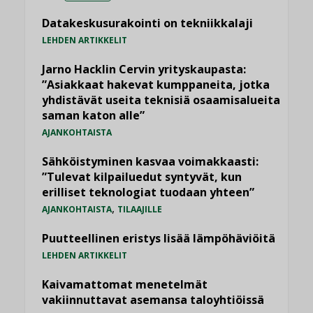
Datakeskusurakointi on tekniikkalaji
LEHDEN ARTIKKELIT
Jarno Hacklin Cervin yrityskaupasta:
”Asiakkaat hakevat kumppaneita, jotka
yhdistävät useita teknisiä osaamisalueita
saman katon alle”
AJANKOHTAISTA
Sähköistyminen kasvaa voimakkaasti:
”Tulevat kilpailuedut syntyvät, kun
erilliset teknologiat tuodaan yhteen”
,
AJANKOHTAISTA
TILAAJILLE
Puutteellinen eristys lisää lämpöhäviöitä
LEHDEN ARTIKKELIT
Kaivamattomat menetelmät
vakiinnuttavat asemansa taloyhtiöissä