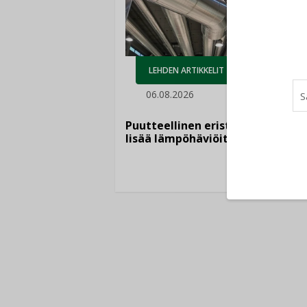
AJ
LEHDEN ARTIKKELIT
05.
06.08.2026
Sähkö
kasvaa
Puutteellinen eristys
”Tulev
lisää lämpöhäviöitä
syntyv
teknol
yhtee