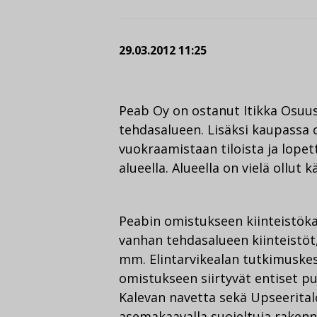
29.03.2012 11:25
Peab Oy on ostanut Itikka Osuu
tehdasalueen. Lisäksi kaupassa o
vuokraamistaan tiloista ja lope
alueella. Alueella on vielä ollut
Peabin omistukseen kiinteistökau
vanhan tehdasalueen kiinteistöt
mm. Elintarvikealan tutkimuske
omistukseen siirtyvät entiset p
Kalevan navetta sekä Upseerital
asemakaavalla suojeltuja rakenn