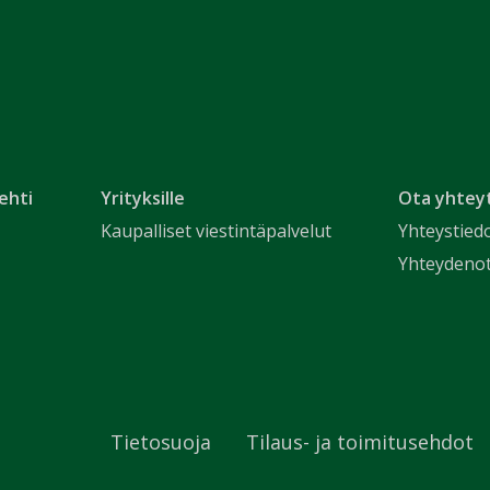
ehti
Yrityksille
Ota yhtey
Kaupalliset viestintäpalvelut
Yhteystied
Yhteydeno
Tietosuoja
Tilaus- ja toimitusehdot