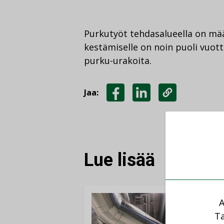
Purkutyöt tehdasalueella on mää
kestämiselle on noin puoli vuot
purku-urakoita.
Jaa:
JAA
JAA
KOPIOI
FACEBOOKISSA
LINKEDINISSÄ
LINKKI
Lue lisää
A
Ta