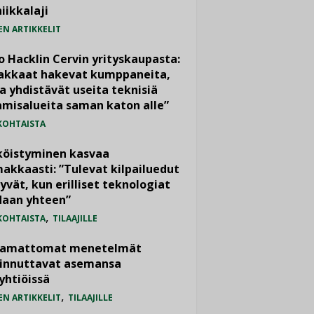
iikkalaji
EN ARTIKKELIT
o Hacklin Cervin yrityskaupasta:
iakkaat hakevat kumppaneita,
a yhdistävät useita teknisiä
misalueita saman katon alle”
KOHTAISTA
köistyminen kasvaa
akkaasti: ”Tulevat kilpailuedut
yvät, kun erilliset teknologiat
daan yhteen”
,
KOHTAISTA
TILAAJILLE
vamattomat menetelmät
iinnuttavat asemansa
yhtiöissä
,
EN ARTIKKELIT
TILAAJILLE