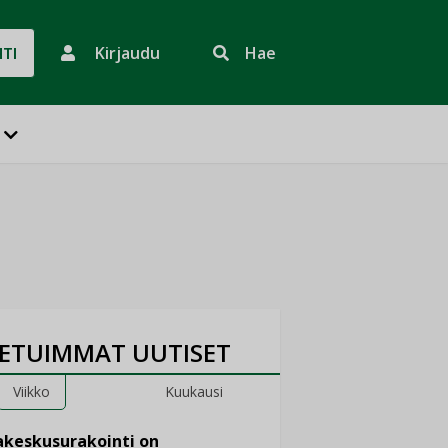
Kirjaudu
Hae
HTI
ETUIMMAT UUTISET
Viikko
Kuukausi
keskusurakointi on