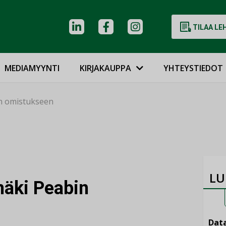
TILAA LE
MEDIAMYYNTI
KIRJAKAUPPA
YHTEYSTIEDOT
in omistukseen
LU
mäki Peabin
Data