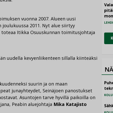
Vala
pitä
mon
opimuksen vuonna 2007. Alueen uusi
LEHD
joulukuussa 2011. Nyt alue siirtyy
, toteaa Itikka Osuuskunnan toimitusjohtaja
än uudella kevyenliikenteen sillalla kiinteäksi
NÄ
Puhe
 kuudenneksi suurin ja on maan
tekn
opeat junayhteydet, Seinäjoen panostukset
KOLU
ostavat. Asuntojen tarve hyvillä paikoilla on
ajana, Peabin aluejohtaja
Mika Katajisto
Sähk
KOLU