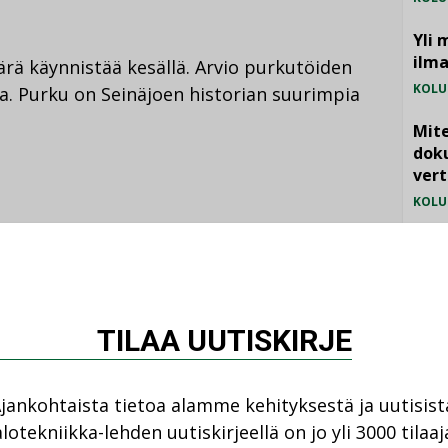
Yli 
ilm
rä käynnistää kesällä. Arvio purkutöiden
KOLU
ta. Purku on Seinäjoen historian suurimpia
Mite
doku
vert
KOLU
Vesi
jämä
MIELI
Katso kaikki
TILAA UUTISKIRJE
jankohtaista tietoa alamme kehityksestä ja uutisist
lotekniikka-lehden uutiskirjeellä on jo yli 3000 tilaaj