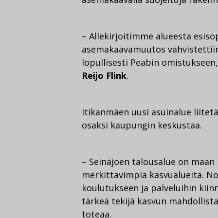
– Allekirjoitimme alueesta esis
asemakaavamuutos vahvistettiin 
lopullisesti Peabin omistukseen
Reijo Flink
.
Itikanmäen uusi asuinalue liitetä
osaksi kaupungin keskustaa.
– Seinäjoen talousalue on maan
merkittävimpiä kasvualueita. N
koulutukseen ja palveluihin kiinn
tärkeä tekijä kasvun mahdollist
toteaa.