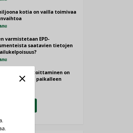
miljoona kotia on vailla toimivaa
anvaihtoa
MNI
n varmistetaan EPD-
menteista saatavien tietojen
ailukelpoisuus?
MNI
- ja viemärimitoittaminen on
htänyt ajassa paikalleen
PIDE
KATSO KAIKKI
a.
aa.