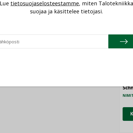
Lue
tietosuojaselosteestamme
, miten Talotekniikk
NI
suojaa ja käsittelee tietojasi.
ANKOHTAISTA
Cons
LEHDEN ARTIKKELIT
08.2026
NIMI
04.08.2026
Refa
istyminen
Kaivamattomat
 voimakkaasti:
NIMI
menetelmät
at kilpailuedut
vakiinnuttavat
ät, kun erilliset
Gra
asemansa
ogiat tuodaan
taloyhtiöissä
NIMI
n”
Schn
NIMI