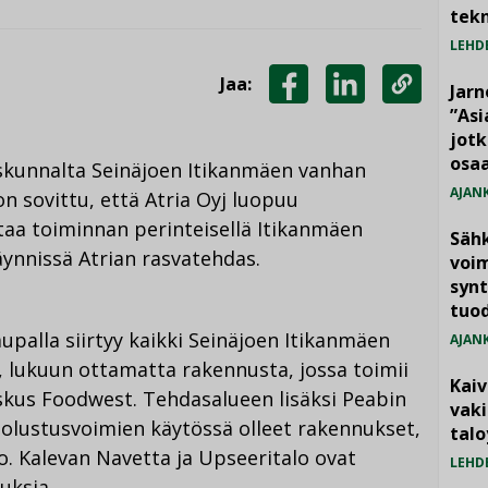
tekn
LEHD
Jaa:
Jarn
JAA
JAA
KOPIOI
”As
jotk
FACEBOOKISSA
LINKEDINISSÄ
LINKKI
osaa
skunnalta Seinäjoen Itikanmäen vanhan
AJAN
n sovittu, että Atria Oyj luopuu
ttaa toiminnan perinteisellä Itikanmäen
Säh
 käynnissä Atrian rasvatehdas.
voim
synt
tuo
palla siirtyy kaikki Seinäjoen Itikanmäen
AJAN
, lukuun ottamatta rakennusta, jossa toimii
Kai
skus Foodwest. Tehdasalueen lisäksi Peabin
vak
uolustusvoimien käytössä olleet rakennukset,
talo
o. Kalevan Navetta ja Upseeritalo ovat
LEHD
uksia.