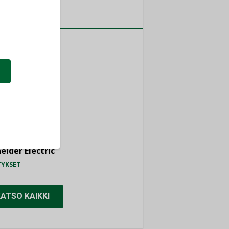
a
MITYKSET
ti
TYKSET
ir
TYKSET
nlund Oy
TYKSET
eider Electric
TYKSET
KATSO KAIKKI