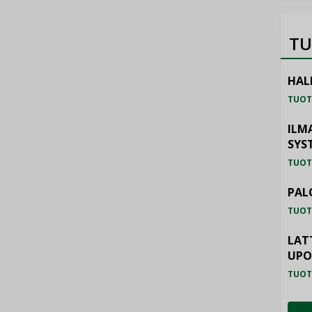
TU
HAL
TUOT
ILM
SYS
TUOT
PAL
TUOT
LAT
UP
TUOT