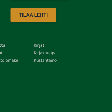
TILAA LEHTI
ttä
Kirjat
ot
Kirjakauppa
ttolomake
Kustantamo