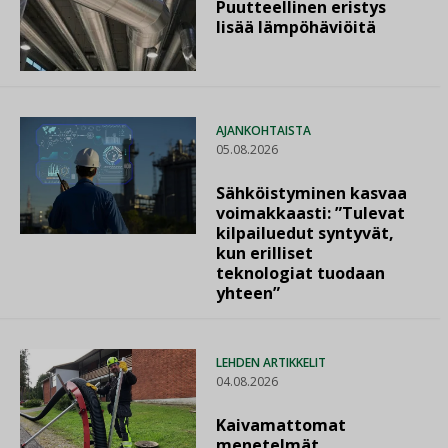
Puutteellinen eristys
lisää lämpöhäviöitä
AJANKOHTAISTA
05.08.2026
Sähköistyminen kasvaa
voimakkaasti: ”Tulevat
kilpailuedut syntyvät,
kun erilliset
teknologiat tuodaan
yhteen”
LEHDEN ARTIKKELIT
04.08.2026
Kaivamattomat
menetelmät