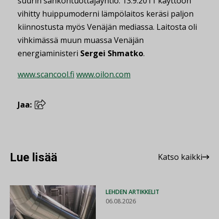
suurin sähköntuottajayhtiö. 13.9.2011 käyttöön
vihitty huippumoderni lämpölaitos keräsi paljon
kiinnostusta myös Venäjän mediassa. Laitosta oli
vihkimässä muun muassa Venäjän
energiaministeri
Sergei Shmatko
.
www.scancool.fi
www.oilon.com
Jaa:
Lue lisää
Katso kaikki
LEHDEN ARTIKKELIT
06.08.2026