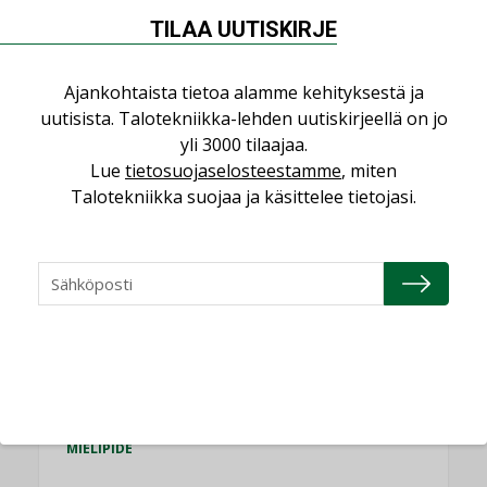
TILAA UUTISKIRJE
Puheista tekoihin – uusin teknologia
käyttöön kiinteistöissä
Ajankohtaista tietoa alamme kehityksestä ja
KOLUMNI
uutisista. Talotekniikka-lehden uutiskirjeellä on jo
Sähköistäminen säästää euroja
yli 3000 tilaajaa.
KOLUMNI
Lue
tietosuojaselosteestamme
, miten
Talotekniikka suojaa ja käsittelee tietojasi.
Yli miljoona kotia on vailla toimivaa
ilmanvaihtoa
KOLUMNI
Miten varmistetaan EPD-dokumenteista
saatavien tietojen vertailukelpoisuus?
KOLUMNI
Vesi- ja viemärimitoittaminen on
jämähtänyt ajassa paikalleen
MIELIPIDE