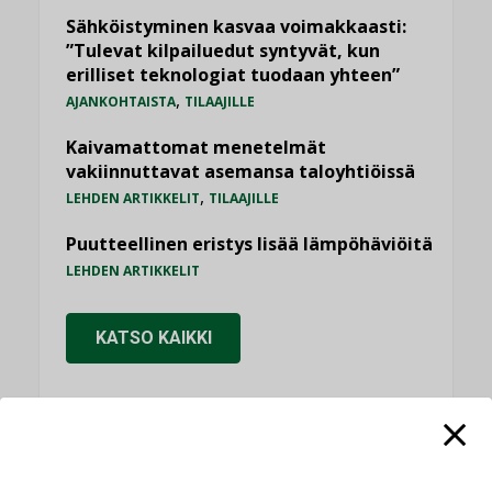
Sähköistyminen kasvaa voimakkaasti:
”Tulevat kilpailuedut syntyvät, kun
erilliset teknologiat tuodaan yhteen”
,
AJANKOHTAISTA
TILAAJILLE
Kaivamattomat menetelmät
vakiinnuttavat asemansa taloyhtiöissä
,
LEHDEN ARTIKKELIT
TILAAJILLE
Puutteellinen eristys lisää lämpöhäviöitä
LEHDEN ARTIKKELIT
KATSO KAIKKI
NÄKÖKULMIA