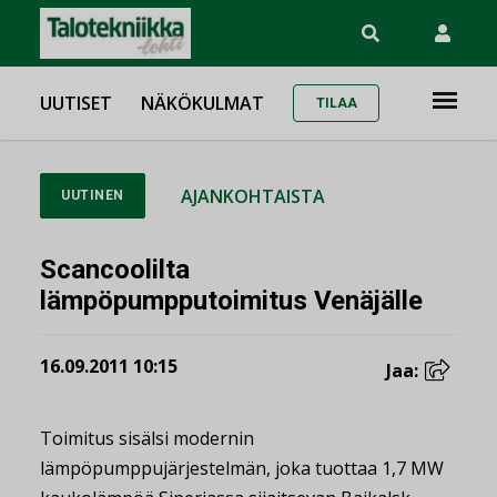
UUTISET
NÄKÖKULMAT
TILAA
AJANKOHTAISTA
UUTINEN
Scancoolilta
lämpöpumpputoimitus Venäjälle
16.09.2011 10:15
Jaa:
Toimitus sisälsi modernin
lämpöpumppujärjestelmän, joka tuottaa 1,7 MW