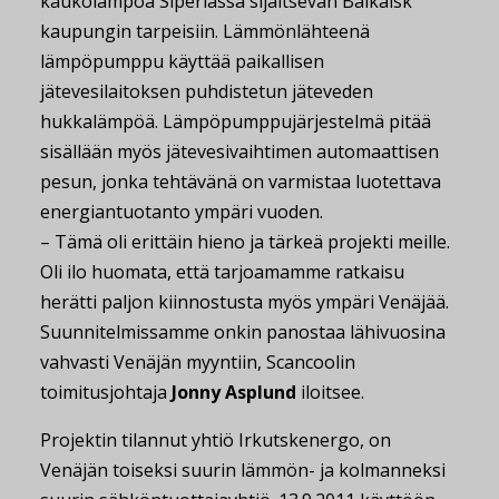
kaukolämpöä Siperiassa sijaitsevan Baikalsk
kaupungin tarpeisiin. Lämmönlähteenä
lämpöpumppu käyttää paikallisen
jätevesilaitoksen puhdistetun jäteveden
hukkalämpöä. Lämpöpumppujärjestelmä pitää
sisällään myös jätevesivaihtimen automaattisen
pesun, jonka tehtävänä on varmistaa luotettava
energiantuotanto ympäri vuoden.
– Tämä oli erittäin hieno ja tärkeä projekti meille.
Oli ilo huomata, että tarjoamamme ratkaisu
herätti paljon kiinnostusta myös ympäri Venäjää.
Suunnitelmissamme onkin panostaa lähivuosina
vahvasti Venäjän myyntiin, Scancoolin
toimitusjohtaja
Jonny Asplund
iloitsee.
Projektin tilannut yhtiö Irkutskenergo, on
Venäjän toiseksi suurin lämmön- ja kolmanneksi