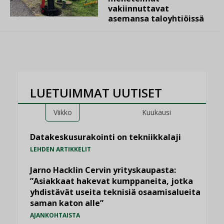
vakiinnuttavat
asemansa taloyhtiöissä
LUETUIMMAT UUTISET
Viikko
Kuukausi
Datakeskusurakointi on tekniikkalaji
LEHDEN ARTIKKELIT
Jarno Hacklin Cervin yrityskaupasta:
”Asiakkaat hakevat kumppaneita, jotka
yhdistävät useita teknisiä osaamisalueita
saman katon alle”
AJANKOHTAISTA