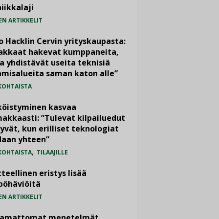
iikkalaji
EN ARTIKKELIT
o Hacklin Cervin yrityskaupasta:
iakkaat hakevat kumppaneita,
a yhdistävät useita teknisiä
misalueita saman katon alle”
KOHTAISTA
köistyminen kasvaa
akkaasti: ”Tulevat kilpailuedut
yvät, kun erilliset teknologiat
daan yhteen”
,
KOHTAISTA
TILAAJILLE
teellinen eristys lisää
pöhäviöitä
EN ARTIKKELIT
vamattomat menetelmät