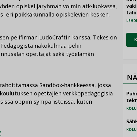
 yhden opiskelijaryhmän voimin atk-luokassa,
vak
talo
si eri paikkakunnalla opiskelevien kesken.
LEHD
isen pelifirman LudoCraftin kanssa. Tekes on
. Pedagogista näkökulmaa pelin
ennusalan opettajat sekä työelämän
NÄ
n rahoittamassa Sandbox-hankkeessa, jossa
 koulutuksen opettajien verkkopedagogisia
Puhe
tekn
usissa oppimisympäristöissä, kuten
KOLU
Sähk
KOLU
/