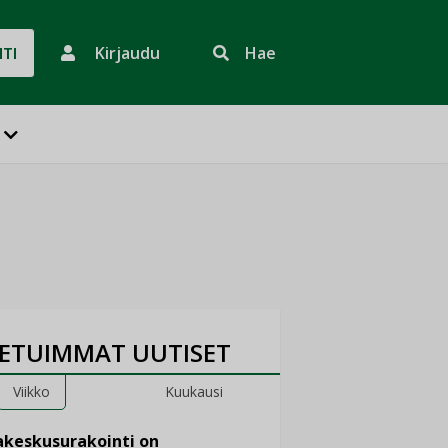
Kirjaudu
Hae
HTI
ETUIMMAT UUTISET
Viikko
Kuukausi
keskusurakointi on