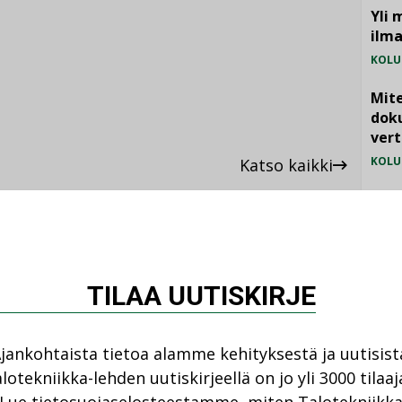
Yli 
ilm
KOLU
Mite
doku
vert
KOLU
Katso kaikki
Vesi
jämä
MIELI
TILAA UUTISKIRJE
jankohtaista tietoa alamme kehityksestä ja uutisist
AJANKOHTAISTA
DEN ARTIKKELIT
lotekniikka-lehden uutiskirjeellä on jo yli 3000 tilaaj
05.08.2026