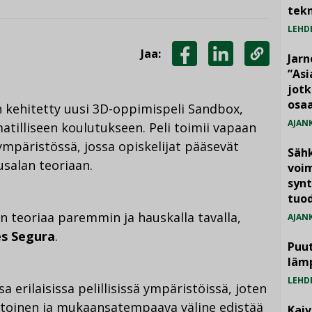
tekn
LEHD
Jaa:
Jarn
JAA
JAA
KOPIOI
”As
jotk
FACEBOOKISSA
LINKEDINISSÄ
LINKKI
osaa
 kehitetty uusi 3D-oppimispeli Sandbox,
AJAN
tilliseen koulutukseen. Peli toimii vapaan
ympäristössä, jossa opiskelijat pääsevät
Säh
salan teoriaan.
voim
synt
tuo
n teoriaa paremmin ja hauskalla tavalla,
AJAN
s Segura
.
Puut
läm
LEHD
a erilaisissa pelillisissä ympäristöissä, joten
ntoinen ja mukaansatempaava väline edistää
Kai