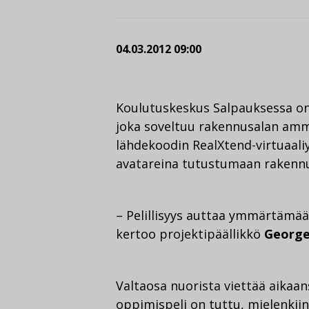
04.03.2012 09:00
Koulutuskeskus Salpauksessa on
joka soveltuu rakennusalan amma
lähdekoodin RealXtend-virtuaali
avatareina tutustumaan rakennu
– Pelillisyys auttaa ymmärtämää
kertoo projektipäällikkö
George
Valtaosa nuorista viettää aikaans
oppimispeli on tuttu, mielenkii