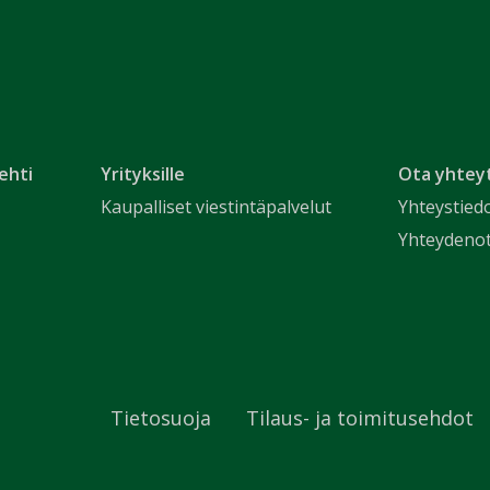
ehti
Yrityksille
Ota yhtey
Kaupalliset viestintäpalvelut
Yhteystied
Yhteydeno
Tietosuoja
Tilaus- ja toimitusehdot