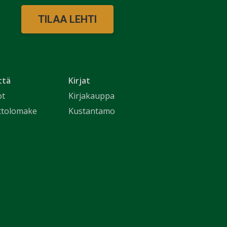
TILAA LEHTI
ttä
Kirjat
ot
Kirjakauppa
ttolomake
Kustantamo