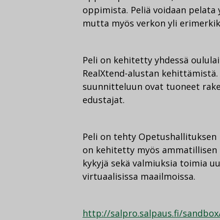
oppimista. Peliä voidaan pelata
mutta myös verkon yli erimerkik
Peli on kehitetty yhdessä oulula
RealXtend-alustan kehittämistä
suunnitteluun ovat tuoneet rak
edustajat.
Peli on tehty Opetushallitukse
on kehitetty myös ammatillisen
kykyjä sekä valmiuksia toimia u
virtuaalisissa maailmoissa.
http://salpro.salpaus.fi/sandbox