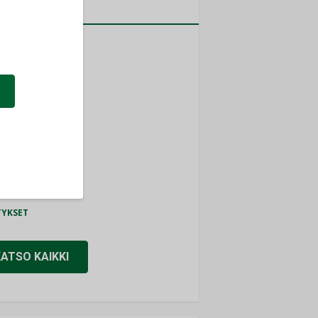
a
MITYKSET
ti
TYKSET
ir
TYKSET
nlund Oy
TYKSET
eider Electric
TYKSET
KATSO KAIKKI