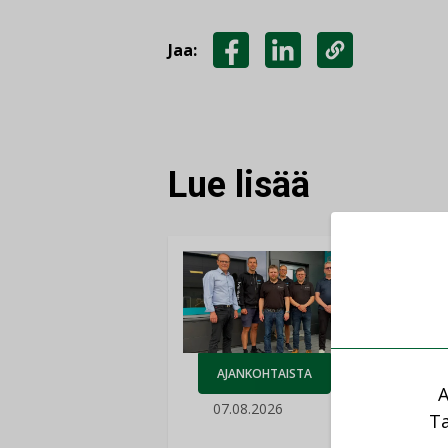
Jaa:
JAA
JAA
KOPIOI
FACEBOOKISSA
LINKEDINISSÄ
LINKKI
Lue lisää
AJANKOHTAISTA
A
07.08.2026
LEH
Ta