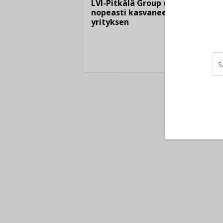
06.
LVI-Pitkälä Group osti
nopeasti kasvaneen
yrityksen
Puutte
lisää 