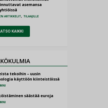
iinnuttavat asemansa
yhtiöissä
,
EN ARTIKKELIT
TILAAJILLE
KATSO KAIKKI
KÖKULMIA
ista tekoihin – uusin
ologia käyttöön kiinteistöissä
MNI
öistäminen säästää euroja
MNI