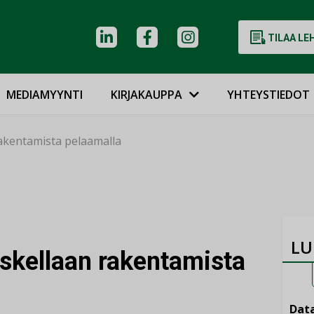
TILAA LE
MEDIAMYYNTI
KIRJAKAUPPA
YHTEYSTIEDOT
akentamista pelaamalla
LU
skellaan rakentamista
Data