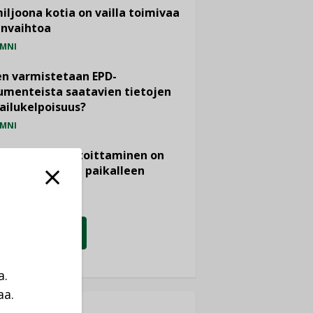
miljoona kotia on vailla toimivaa
anvaihtoa
MNI
n varmistetaan EPD-
menteista saatavien tietojen
ailukelpoisuus?
MNI
- ja viemärimitoittaminen on
htänyt ajassa paikalleen
PIDE
KATSO KAIKKI
a.
aa.