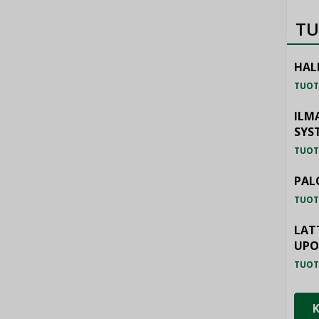
TU
HAL
TUOT
ILM
SYS
TUOT
PAL
TUOT
LAT
UP
TUOT