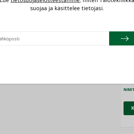
Lue
tietosuojaselosteestamme
, miten Talotekniikk
08.2026
NI
Sähköistyminen
suojaa ja käsittelee tietojasi.
kasvaa voimakkaasti:
ellinen eristys
”Tulevat kilpailuedut
Cons
lämpöhäviöitä
syntyvät, kun erilliset
NIMI
teknologiat tuodaan
yhteen”
Refa
NIMI
Gra
NIMI
Schn
NIMI