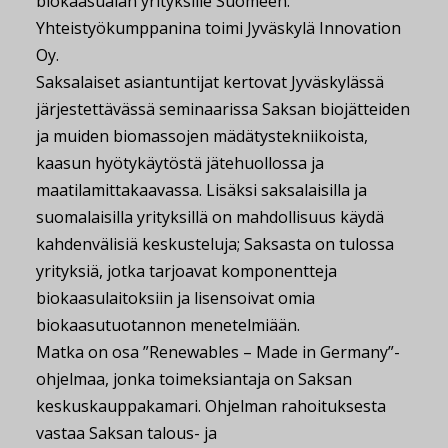
biokaasualan yrityksille Suomeen.
Yhteistyökumppanina toimi Jyväskylä Innovation
Oy.
Saksalaiset asiantuntijat kertovat Jyväskylässä
järjestettävässä seminaarissa Saksan biojätteiden
ja muiden biomassojen mädätystekniikoista,
kaasun hyötykäytöstä jätehuollossa ja
maatilamittakaavassa. Lisäksi saksalaisilla ja
suomalaisilla yrityksillä on mahdollisuus käydä
kahdenvälisiä keskusteluja; Saksasta on tulossa
yrityksiä, jotka tarjoavat komponentteja
biokaasulaitoksiin ja lisensoivat omia
biokaasutuotannon menetelmiään.
Matka on osa ”Renewables – Made in Germany”-
ohjelmaa, jonka toimeksiantaja on Saksan
keskuskauppakamari. Ohjelman rahoituksesta
vastaa Saksan talous- ja