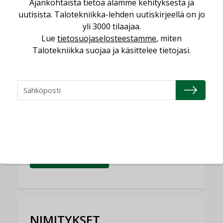
Ajankohtaista tietoa alamme kehityksestä ja
uutisista. Talotekniikka-lehden uutiskirjeellä on jo
Yli miljoona kotia on vailla toimivaa
ilmanvaihtoa
yli 3000 tilaajaa.
Lue
tietosuojaselosteestamme
, miten
KOLUMNI
Talotekniikka suojaa ja käsittelee tietojasi.
Miten varmistetaan EPD-dokumenteista
saatavien tietojen vertailukelpoisuus?
KOLUMNI
Vesi- ja viemärimitoittaminen on
jämähtänyt ajassa paikalleen
MIELIPIDE
KATSO KAIKKI
NIMITYKSET