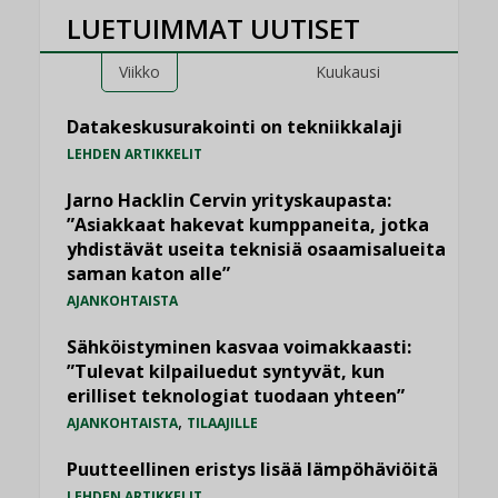
LUETUIMMAT UUTISET
Viikko
Kuukausi
Datakeskusurakointi on tekniikkalaji
LEHDEN ARTIKKELIT
Jarno Hacklin Cervin yrityskaupasta:
”Asiakkaat hakevat kumppaneita, jotka
yhdistävät useita teknisiä osaamisalueita
saman katon alle”
AJANKOHTAISTA
Sähköistyminen kasvaa voimakkaasti:
”Tulevat kilpailuedut syntyvät, kun
erilliset teknologiat tuodaan yhteen”
,
AJANKOHTAISTA
TILAAJILLE
Puutteellinen eristys lisää lämpöhäviöitä
LEHDEN ARTIKKELIT