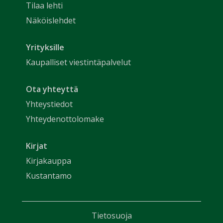
Tilaa lehti
Näköislehdet
Yrityksille
Kaupalliset viestintäpalvelut
Ota yhteyttä
Yhteystiedot
Yhteydenottolomake
Kirjat
Kirjakauppa
Kustantamo
Tietosuoja