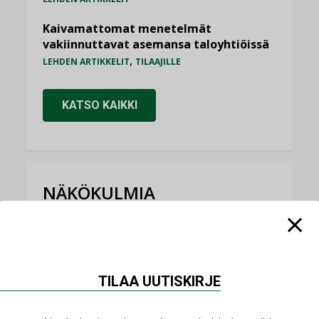
Kaivamattomat menetelmät
vakiinnuttavat asemansa taloyhtiöissä
,
LEHDEN ARTIKKELIT
TILAAJILLE
KATSO KAIKKI
NÄKÖKULMIA
Puheista tekoihin – uusin teknologia
käyttöön kiinteistöissä
KOLUMNI
TILAA UUTISKIRJE
Sähköistäminen säästää euroja
KOLUMNI