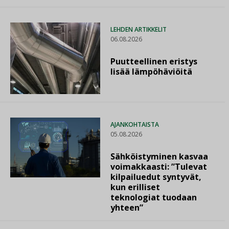
LEHDEN ARTIKKELIT
06.08.2026
Puutteellinen eristys
lisää lämpöhäviöitä
AJANKOHTAISTA
05.08.2026
Sähköistyminen kasvaa
voimakkaasti: ”Tulevat
kilpailuedut syntyvät,
kun erilliset
teknologiat tuodaan
yhteen”