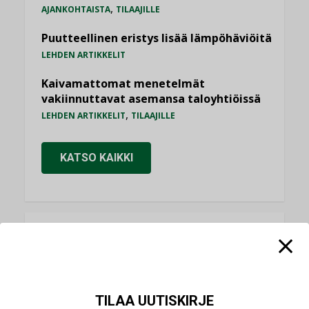
,
AJANKOHTAISTA
TILAAJILLE
Puutteellinen eristys lisää lämpöhäviöitä
LEHDEN ARTIKKELIT
Kaivamattomat menetelmät
vakiinnuttavat asemansa taloyhtiöissä
,
LEHDEN ARTIKKELIT
TILAAJILLE
KATSO KAIKKI
NÄKÖKULMIA
Puheista tekoihin – uusin teknologia
käyttöön kiinteistöissä
TILAA UUTISKIRJE