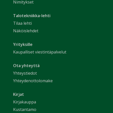
Nimitykset
Talotekniikka-lehti
Tilaa lehti
Näköislehdet
Yrityksille
Kaupalliset viestintäpalvelut
Ota yhteyttä
Yhteystiedot
Yhteydenottolomake
Kirjat
Kirjakauppa
Kustantamo