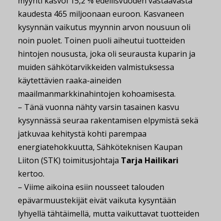
myynti kasvoi 15,2 % edellisvuoden vastaavasta
kaudesta 465 miljoonaan euroon. Kasvaneen
kysynnän vaikutus myynnin arvon nousuun oli
noin puolet. Toinen puoli aiheutui tuotteiden
hintojen noususta, joka oli seurausta kuparin ja
muiden sähkötarvikkeiden valmistuksessa
käytettävien raaka-aineiden
maailmanmarkkinahintojen kohoamisesta.
– Tänä vuonna nähty varsin tasainen kasvu
kysynnässä seuraa rakentamisen elpymistä sekä
jatkuvaa kehitystä kohti parempaa
energiatehokkuutta, Sähköteknisen Kaupan
Liiton (STK) toimitusjohtaja
Tarja Hailikari
kertoo.
– Viime aikoina esiin nousseet talouden
epävarmuustekijät eivät vaikuta kysyntään
lyhyellä tähtäimellä, mutta vaikuttavat tuotteiden