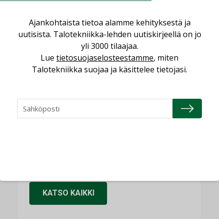
KOLUMNI
Sähköistäminen säästää euroja
Ajankohtaista tietoa alamme kehityksestä ja
uutisista. Talotekniikka-lehden uutiskirjeellä on jo
KOLUMNI
yli 3000 tilaajaa.
Yli miljoona kotia on vailla toimivaa
Lue
tietosuojaselosteestamme
, miten
ilmanvaihtoa
Talotekniikka suojaa ja käsittelee tietojasi.
KOLUMNI
Miten varmistetaan EPD-dokumenteista
saatavien tietojen vertailukelpoisuus?
KOLUMNI
Vesi- ja viemärimitoittaminen on
jämähtänyt ajassa paikalleen
MIELIPIDE
KATSO KAIKKI