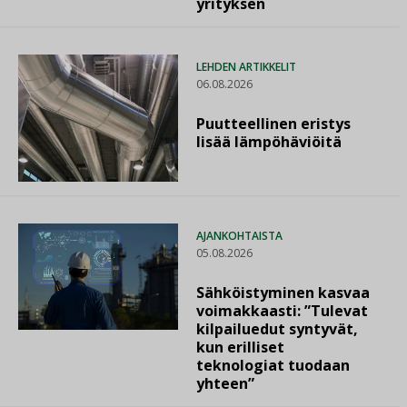
yrityksen
LEHDEN ARTIKKELIT
06.08.2026
Puutteellinen eristys
lisää lämpöhäviöitä
AJANKOHTAISTA
05.08.2026
Sähköistyminen kasvaa
voimakkaasti: ”Tulevat
kilpailuedut syntyvät,
kun erilliset
teknologiat tuodaan
yhteen”