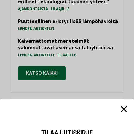
erilliset teknologiat tuodaan yhteen”
,
AJANKOHTAISTA
TILAAJILLE
Puutteellinen eristys lisää lämpöhäviöitä
LEHDEN ARTIKKELIT
Kaivamattomat menetelmät
vakiinnuttavat asemansa taloyhtiöissä
,
LEHDEN ARTIKKELIT
TILAAJILLE
KATSO KAIKKI
NÄKÖKULMIA
Puheista tekoihin – uusin teknologia
TILAA UUTISKIRJE
käyttöön kiinteistöissä