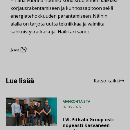
– Tänä vuonna huomio kohdistuu ennen kaikkea
korjausrakentamiseen ja kunnossapitoon sekä
energiatehokkuuden parantamiseen. Näihin
alalla on tarjota uutta tekniikkaa ja valmiita
sähköistysratkaisuja, Hailikari sanoo.
Jaa:
Lue lisää
Katso kaikki
AJANKOHTAISTA
07.08.2026
LVI-Pitkälä Group osti
nopeasti kasvaneen