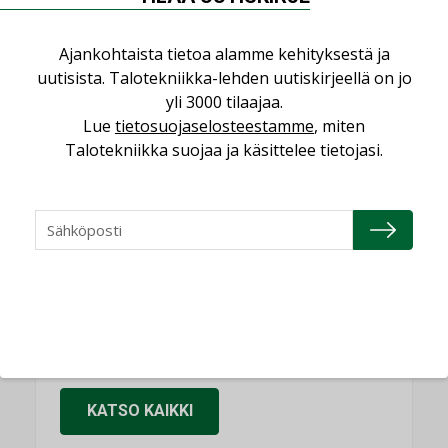
KOLUMNI
Ajankohtaista tietoa alamme kehityksestä ja
Sähköistäminen säästää euroja
uutisista. Talotekniikka-lehden uutiskirjeellä on jo
KOLUMNI
yli 3000 tilaajaa.
Lue
tietosuojaselosteestamme
, miten
Yli miljoona kotia on vailla toimivaa
ilmanvaihtoa
Talotekniikka suojaa ja käsittelee tietojasi.
KOLUMNI
Miten varmistetaan EPD-dokumenteista
saatavien tietojen vertailukelpoisuus?
KOLUMNI
Vesi- ja viemärimitoittaminen on
jämähtänyt ajassa paikalleen
MIELIPIDE
KATSO KAIKKI