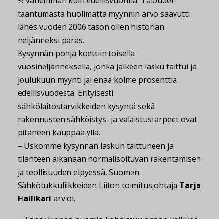
% vähemmän kuin edellisvuonna. Talouden
taantumasta huolimatta myynnin arvo saavutti
lähes vuoden 2006 tason ollen historian
neljänneksi paras.
Kysynnän pohja koettiin toisella
vuosineljänneksellä, jonka jälkeen lasku taittui ja
joulukuun myynti jäi enää kolme prosenttia
edellisvuodesta. Erityisesti
sähkölaitostarvikkeiden kysyntä sekä
rakennusten sähköistys- ja valaistustarpeet ovat
pitäneen kauppaa yllä.
– Uskomme kysynnän laskun taittuneen ja
tilanteen aikanaan normalisoituvan rakentamisen
ja teollisuuden elpyessä, Suomen
Sähkötukkuliikkeiden Liiton toimitusjohtaja
Tarja
Hailikari
arvioi.