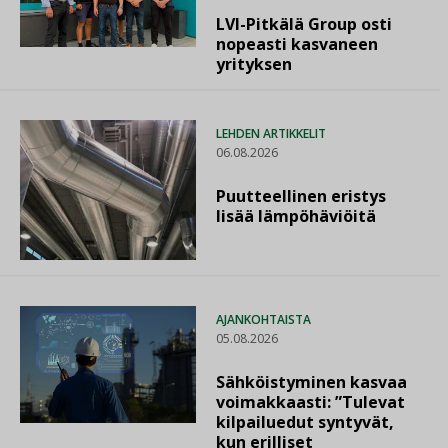
LVI-Pitkälä Group osti
nopeasti kasvaneen
yrityksen
LEHDEN ARTIKKELIT
06.08.2026
Puutteellinen eristys
lisää lämpöhäviöitä
AJANKOHTAISTA
05.08.2026
Sähköistyminen kasvaa
voimakkaasti: ”Tulevat
kilpailuedut syntyvät,
kun erilliset