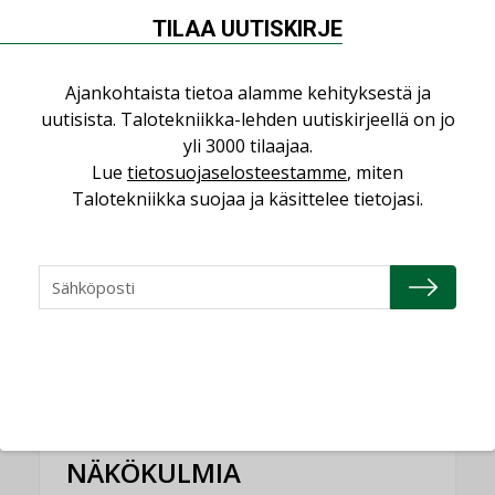
Sähköistyminen kasvaa voimakkaasti:
TILAA UUTISKIRJE
”Tulevat kilpailuedut syntyvät, kun
erilliset teknologiat tuodaan yhteen”
Ajankohtaista tietoa alamme kehityksestä ja
,
AJANKOHTAISTA
TILAAJILLE
uutisista. Talotekniikka-lehden uutiskirjeellä on jo
Puutteellinen eristys lisää lämpöhäviöitä
yli 3000 tilaajaa.
Lue
tietosuojaselosteestamme
, miten
LEHDEN ARTIKKELIT
Talotekniikka suojaa ja käsittelee tietojasi.
Kaivamattomat menetelmät
vakiinnuttavat asemansa taloyhtiöissä
,
LEHDEN ARTIKKELIT
TILAAJILLE
KATSO KAIKKI
NÄKÖKULMIA