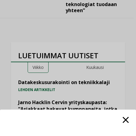
teknologiat tuodaan
yhteen”
LUETUIMMAT UUTISET
Viikko
Kuukausi
Datakeskusurakointi on tekniikkalaji
LEHDEN ARTIKKELIT
Jarno Hacklin Cervin yrityskaupasta:
”Asiakkaat hakevat kumppaneita, jotka
yhdistävät useita teknisiä osaamisalueita
saman katon alle”
AJANKOHTAISTA