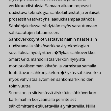
verkkouudistuksia. Samaan aikaan nopeasti
uudistuva teknologia, sähkölaitteistot ja erilaiset
prosessit vaativat yhä laadukkaampaa sähköä.
Sähkönjakelussa ryhdytään myös varautumaan
sähköautojen lataamiseen.
Sähköverkkoyhtiöt vastaavat näihin haasteisiin
uudistamalla sähköverkkoa älyteknologian
sovelluksia hyödyntäen. �?lykäs sähköverkko,
Smart Grid, mahdollistaa verkon nykyistä
monipuolisemman käytön ja varmistaa samalla
luotettavan sähkönjakelun. �?lykäs sähköverkko
myös vahvistaa avoimien sähkömarkkinoiden
toimivuutta.
Suomi on jo siirtymässä älykkään sähköverkon
kärkimaihin korvaamalla perinteiset
sähkömittarit etäluettavilla älymittareilla. Niillä