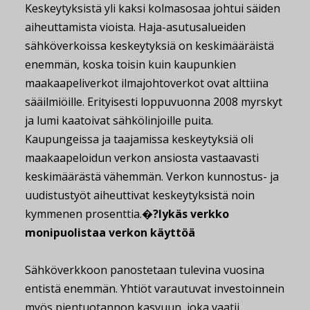
Keskeytyksistä yli kaksi kolmasosaa johtui säiden
aiheuttamista vioista. Haja-asutusalueiden
sähköverkoissa keskeytyksiä on keskimääräistä
enemmän, koska toisin kuin kaupunkien
maakaapeliverkot ilmajohtoverkot ovat alttiina
sääilmiöille. Erityisesti loppuvuonna 2008 myrskyt
ja lumi kaatoivat sähkölinjoille puita.
Kaupungeissa ja taajamissa keskeytyksiä oli
maakaapeloidun verkon ansiosta vastaavasti
keskimäärästä vähemmän. Verkon kunnostus- ja
uudistustyöt aiheuttivat keskeytyksistä noin
kymmenen prosenttia.
�?lykäs verkko
monipuolistaa verkon käyttöä
Sähköverkkoon panostetaan tulevina vuosina
entistä enemmän. Yhtiöt varautuvat investoinnein
myös pientuotannon kasvuun, joka vaatii