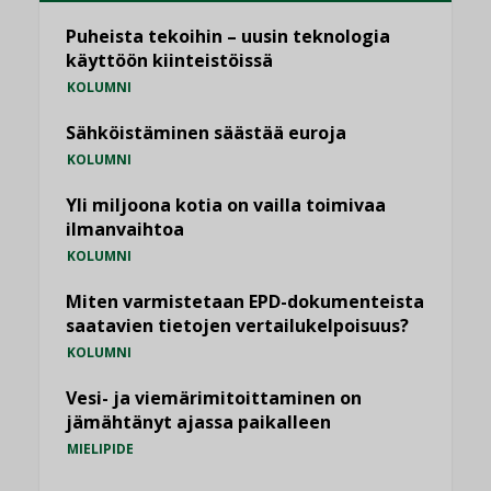
Puheista tekoihin – uusin teknologia
käyttöön kiinteistöissä
KOLUMNI
Sähköistäminen säästää euroja
KOLUMNI
Yli miljoona kotia on vailla toimivaa
ilmanvaihtoa
KOLUMNI
Miten varmistetaan EPD-dokumenteista
saatavien tietojen vertailukelpoisuus?
KOLUMNI
Vesi- ja viemärimitoittaminen on
jämähtänyt ajassa paikalleen
MIELIPIDE