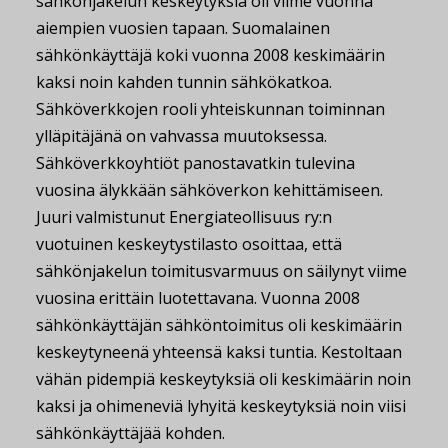
sähkönjakelun keskeytyksiä oli viime vuonna
aiempien vuosien tapaan. Suomalainen
sähkönkäyttäjä koki vuonna 2008 keskimäärin
kaksi noin kahden tunnin sähkökatkoa.
Sähköverkkojen rooli yhteiskunnan toiminnan
ylläpitäjänä on vahvassa muutoksessa.
Sähköverkkoyhtiöt panostavatkin tulevina
vuosina älykkään sähköverkon kehittämiseen.
Juuri valmistunut Energiateollisuus ry:n
vuotuinen keskeytystilasto osoittaa, että
sähkönjakelun toimitusvarmuus on säilynyt viime
vuosina erittäin luotettavana. Vuonna 2008
sähkönkäyttäjän sähköntoimitus oli keskimäärin
keskeytyneenä yhteensä kaksi tuntia. Kestoltaan
vähän pidempiä keskeytyksiä oli keskimäärin noin
kaksi ja ohimeneviä lyhyitä keskeytyksiä noin viisi
sähkönkäyttäjää kohden.