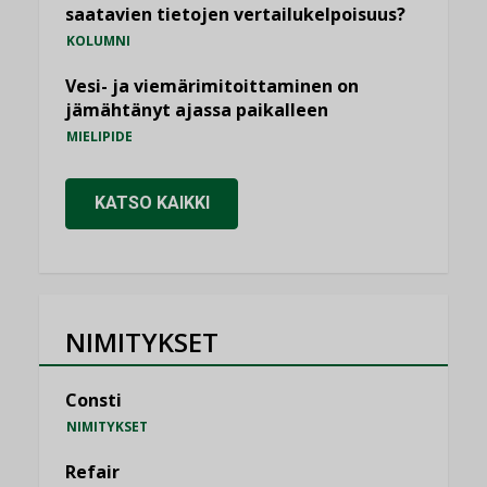
saatavien tietojen vertailukelpoisuus?
KOLUMNI
Vesi- ja viemärimitoittaminen on
jämähtänyt ajassa paikalleen
MIELIPIDE
KATSO KAIKKI
NIMITYKSET
Consti
NIMITYKSET
Refair