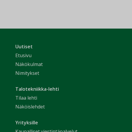
Uutiset
Etusivu
Näkökulmat
Nimitykset
Talotekniikka-lehti
Tilaa lehti
Näköislehdet
Yrityksille
Kaupalliset viestintäpalvelut