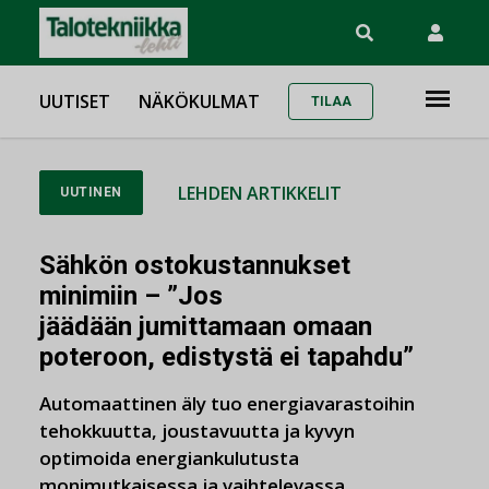
UUTISET
NÄKÖKULMAT
TILAA
LEHDEN ARTIKKELIT
UUTINEN
Sähkön ostokustannukset
minimiin – ”Jos
jäädään jumittamaan omaan
poteroon, edistystä ei tapahdu”
Automaattinen äly tuo energiavarastoihin
tehokkuutta, joustavuutta ja kyvyn
optimoida energiankulutusta
monimutkaisessa ja vaihtelevassa