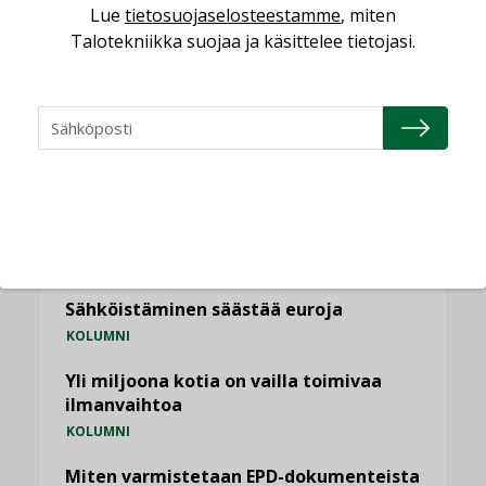
Lue
tietosuojaselosteestamme
, miten
KATSO KAIKKI
Talotekniikka suojaa ja käsittelee tietojasi.
NÄKÖKULMIA
Puheista tekoihin – uusin teknologia
käyttöön kiinteistöissä
KOLUMNI
Sähköistäminen säästää euroja
KOLUMNI
Yli miljoona kotia on vailla toimivaa
ilmanvaihtoa
KOLUMNI
Miten varmistetaan EPD-dokumenteista