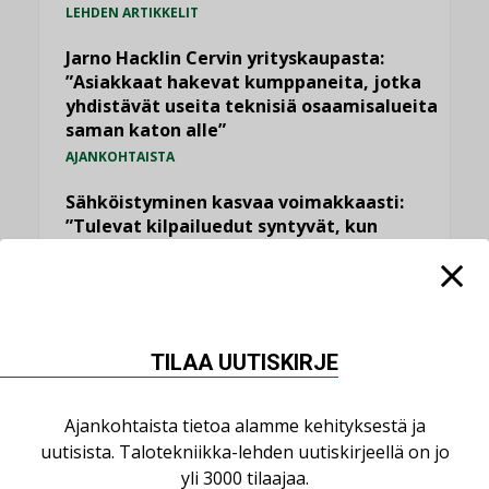
LEHDEN ARTIKKELIT
Jarno Hacklin Cervin yrityskaupasta:
”Asiakkaat hakevat kumppaneita, jotka
yhdistävät useita teknisiä osaamisalueita
saman katon alle”
AJANKOHTAISTA
Sähköistyminen kasvaa voimakkaasti:
”Tulevat kilpailuedut syntyvät, kun
erilliset teknologiat tuodaan yhteen”
,
AJANKOHTAISTA
TILAAJILLE
Puutteellinen eristys lisää lämpöhäviöitä
LEHDEN ARTIKKELIT
TILAA UUTISKIRJE
Kaivamattomat menetelmät
vakiinnuttavat asemansa taloyhtiöissä
Ajankohtaista tietoa alamme kehityksestä ja
,
LEHDEN ARTIKKELIT
TILAAJILLE
uutisista. Talotekniikka-lehden uutiskirjeellä on jo
yli 3000 tilaajaa.