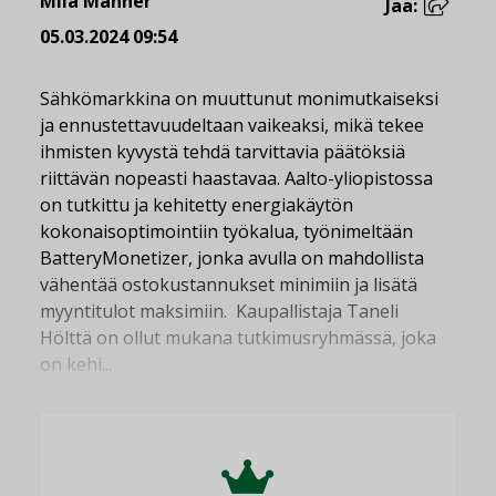
Miia Manner
Jaa:
05.03.2024 09:54
Sähkömarkkina on muuttunut monimutkaiseksi
ja ennustettavuudeltaan vaikeaksi, mikä tekee
ihmisten kyvystä tehdä tarvittavia päätöksiä
riittävän nopeasti haastavaa. Aalto-yliopistossa
on tutkittu ja kehitetty energiakäytön
kokonaisoptimointiin työkalua, työnimeltään
BatteryMonetizer, jonka avulla on mahdollista
vähentää ostokustannukset minimiin ja lisätä
myyntitulot maksimiin. Kaupallistaja Taneli
Hölttä on ollut mukana tutkimusryhmässä, joka
on kehi...