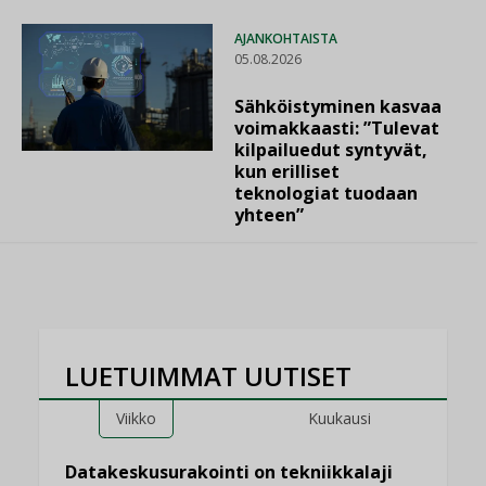
AJANKOHTAISTA
05.08.2026
Sähköistyminen kasvaa
voimakkaasti: ”Tulevat
kilpailuedut syntyvät,
kun erilliset
teknologiat tuodaan
yhteen”
LUETUIMMAT UUTISET
Viikko
Kuukausi
Datakeskusurakointi on tekniikkalaji