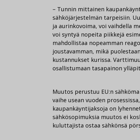
– Tunnin mittainen kaupankäynti
sähköjärjestelmän tarpeisiin. Uu
ja aurinkovoima, voi vaihdella me
voi syntyä nopeita piikkejä esime
mahdollistaa nopeamman reagoi
joustavamman, mikä puolestaan
kustannukset kurissa. Varttimu
osallistumaan tasapainon ylläpi
Muutos perustuu EU:n sähkömark
vaihe usean vuoden prosessissa
kaupankäyntijaksoja on lyhennett
sähkösopimuksia muutos ei kos
kuluttajista ostaa sähkönsä pörss