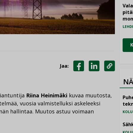
Vala
pitä
mon
LEHD
Jaa:
JAA
JAA
KOPIOI
NÄ
FACEBOOKISSA
LINKEDINISSÄ
LINKKI
siantuntija
Riina Heinimäki
kuvaa muutosta,
Puhe
elmää, vuosia valmistelluksi askeleeksi
tekn
män hallintaa. Muutos astuu voimaan
KOLU
Sähk
KOLU