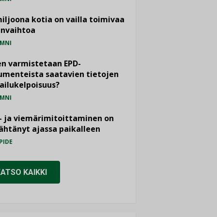
miljoona kotia on vailla toimivaa
anvaihtoa
MNI
n varmistetaan EPD-
menteista saatavien tietojen
ailukelpoisuus?
MNI
- ja viemärimitoittaminen on
htänyt ajassa paikalleen
PIDE
KATSO KAIKKI