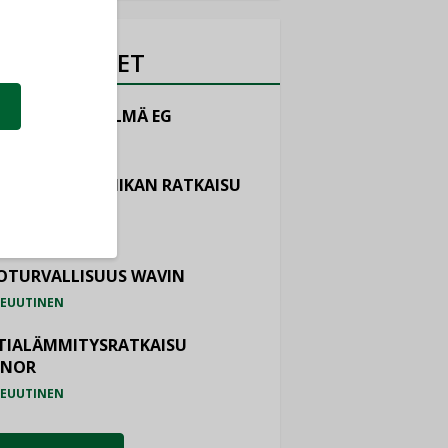
OTEUUTISET
LINTAJÄRJESTELMÄ EG
EUUTINEN
ASTOINTITEKNIIKAN RATKAISU
TEMAIR
EUUTINEN
OTURVALLISUUS WAVIN
EUUTINEN
TIALÄMMITYSRATKAISU
ONOR
EUUTINEN