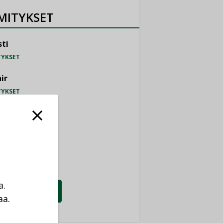
MITYKSET
ti
TYKSET
ir
TYKSET
nlund Oy
TYKSET
eider Electric
TYKSET
a.
KATSO KAIKKI
aa.
a