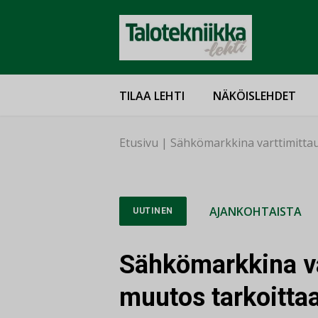
TILAA LEHTI
NÄKÖISLEHDET
Etusivu
|
Sähkömarkkina varttimittau
AJANKOHTAISTA
UUTINEN
Sähkömarkkina va
muutos tarkoitta