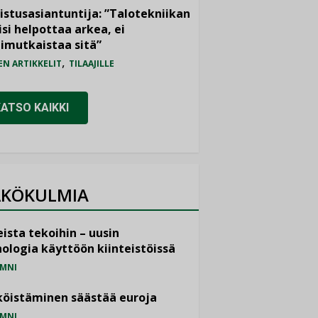
istusasiantuntija: ”Talotekniikan
isi helpottaa arkea, ei
imutkaistaa sitä”
,
EN ARTIKKELIT
TILAAJILLE
KATSO KAIKKI
KÖKULMIA
ista tekoihin – uusin
ologia käyttöön kiinteistöissä
MNI
öistäminen säästää euroja
MNI