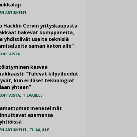
iikkalaji
EN ARTIKKELIT
o Hacklin Cervin yrityskaupasta:
iakkaat hakevat kumppaneita,
a yhdistävät useita teknisiä
misalueita saman katon alle”
KOHTAISTA
köistyminen kasvaa
akkaasti: ”Tulevat kilpailuedut
yvät, kun erilliset teknologiat
daan yhteen”
,
KOHTAISTA
TILAAJILLE
vamattomat menetelmät
iinnuttavat asemansa
yhtiöissä
,
EN ARTIKKELIT
TILAAJILLE