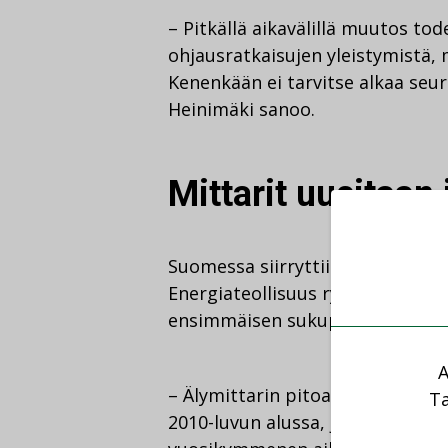
– Pitkällä aikavälillä muutos t
ohjausratkaisujen yleistymistä, m
Kenenkään ei tarvitse alkaa seu
Heinimäki sanoo.
Mittarit uusitaan
Suomessa siirryttiin 2010-luvun a
Energiateollisuus ry:n johtava a
ensimmäisen sukupolven älymitta
A
– Älymittarin pitoaika on noin 15
Ta
2010-luvun alussa, joten ne olis