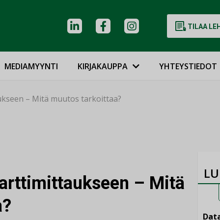
TILAA LE
MEDIAMYYNTI
KIRJAKAUPPA
YHTEYSTIEDOT
kseen – Mitä muutos tarkoittaa?
LU
rttimittaukseen – Mitä
a?
Data