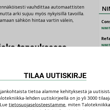
odennäköisesti vauhdittaa automaattisten
NI
utta arki sujuu myös nykyisillä tavoilla.
ramaan sähkön hintaa vartin välein,
Cons
NIMI
Refa
 joka tapauksessa
NIMI
Gra
NIMI
lussa laajasti etäluettaviin tuntimittareihin.
siantuntija
Iina Lehto
huomauttaa, että
Schn
TILAA UUTISKIRJE
rit ovat nyt tulossa käyttöikänsä päähän.
NIMI
jankohtaista tietoa alamme kehityksestä ja uutisist
 vuotta. Suuri osa laitteista vaihdettiin jo
lotekniikka-lehden uutiskirjeellä on jo yli 3000 tilaaj
i uusittu joka tapauksessa tämän
Lue
tietosuojaselosteestamme
, miten Talotekniikk