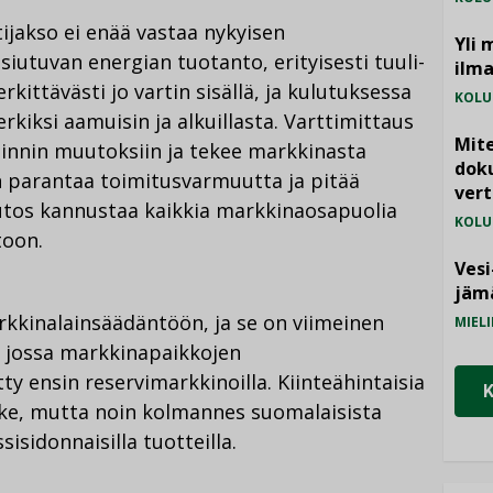
jakso ei enää vastaa nykyisen
Yli 
siutuvan energian tuotanto, erityisesti tuuli-
ilm
rkittävästi jo vartin sisällä, ja kulutuksessa
KOLU
rkiksi aamuisin ja alkuillasta. Varttimittaus
Mite
nnin muutoksiin ja tekee markkinasta
doku
 parantaa toimitusvarmuutta ja pitää
vert
utos kannustaa kaikkia markkinaosapuolia
KOLU
toon.
Vesi
jämä
kinalainsäädäntöön, ja se on viimeinen
MIELI
, jossa markkinapaikkojen
y ensin reservimarkkinoilla. Kiinteähintaisia
ke, mutta noin kolmannes suomalaisista
isidonnaisilla tuotteilla.