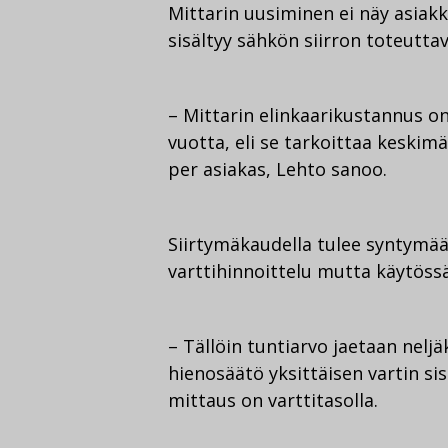
Mittarin uusiminen ei näy asiakka
sisältyy sähkön siirron toteutt
– Mittarin elinkaarikustannus on
vuotta, eli se tarkoittaa keski
per asiakas, Lehto sanoo.
Siirtymäkaudella tulee syntymään
varttihinnoittelu mutta käytössä 
– Tällöin tuntiarvo jaetaan neljä
hienosäätö yksittäisen vartin sis
mittaus on varttitasolla.