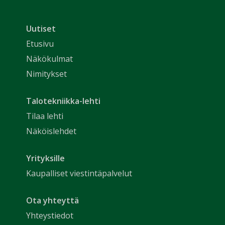
Uutiset
Etusivu
Näkökulmat
Nimitykset
Talotekniikka-lehti
Tilaa lehti
Näköislehdet
Yrityksille
Kaupalliset viestintäpalvelut
Ota yhteyttä
Yhteystiedot