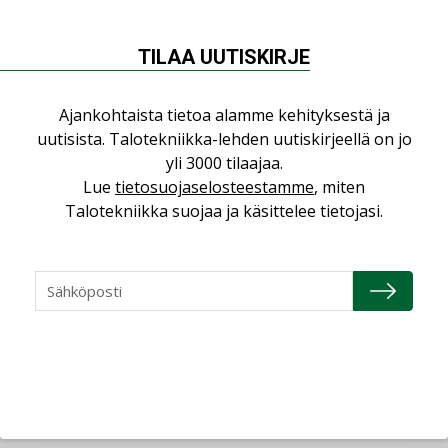
saman katon alle”
AJANKOHTAISTA
TILAA UUTISKIRJE
Sähköistyminen kasvaa voimakkaasti:
”Tulevat kilpailuedut syntyvät, kun
Ajankohtaista tietoa alamme kehityksestä ja
erilliset teknologiat tuodaan yhteen”
uutisista. Talotekniikka-lehden uutiskirjeellä on jo
,
AJANKOHTAISTA
TILAAJILLE
yli 3000 tilaajaa.
Lue
tietosuojaselosteestamme
, miten
Puutteellinen eristys lisää lämpöhäviöitä
Talotekniikka suojaa ja käsittelee tietojasi.
LEHDEN ARTIKKELIT
Kaivamattomat menetelmät
vakiinnuttavat asemansa taloyhtiöissä
,
LEHDEN ARTIKKELIT
TILAAJILLE
KATSO KAIKKI