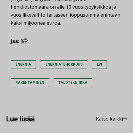
henkilöstömäärä on alle 10 vuosityöyksikköä ja
vuosiliikevaihto tai taseen loppusumma enintään
kaksi miljoonaa euroa.
Jaa:
ENERGIA
ENERGIATEHOKKUUS
LVI
RAKENTAMINEN
TALOTEKNIIKKA
Lue lisää
Katso kaikki