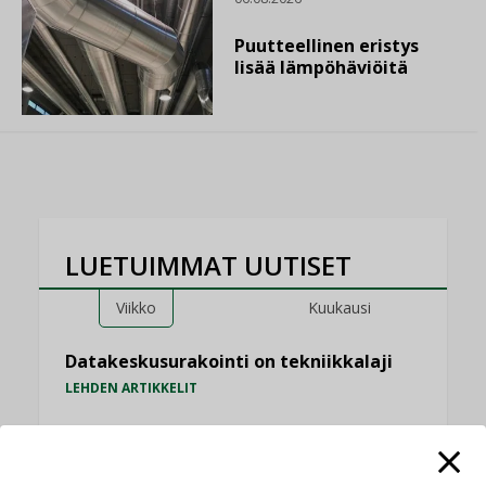
Puutteellinen eristys
lisää lämpöhäviöitä
LUETUIMMAT UUTISET
Viikko
Kuukausi
Datakeskusurakointi on tekniikkalaji
LEHDEN ARTIKKELIT
Jarno Hacklin Cervin yrityskaupasta:
”Asiakkaat hakevat kumppaneita, jotka
yhdistävät useita teknisiä osaamisalueita