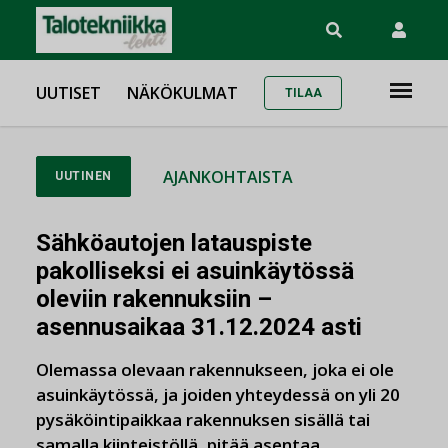
UUTISET
NÄKÖKULMAT
TILAA
AJANKOHTAISTA
UUTINEN
Sähköautojen latauspiste
pakolliseksi ei asuinkäytössä
oleviin rakennuksiin –
asennusaikaa 31.12.2024 asti
Olemassa olevaan rakennukseen, joka ei ole
asuinkäytössä, ja joiden yhteydessä on yli 20
pysäköintipaikkaa rakennuksen sisällä tai
samalla kiinteistöllä, pitää asentaa