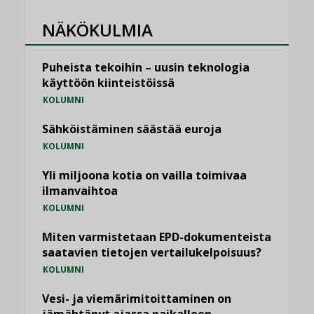
NÄKÖKULMIA
Puheista tekoihin – uusin teknologia
käyttöön kiinteistöissä
KOLUMNI
Sähköistäminen säästää euroja
KOLUMNI
Yli miljoona kotia on vailla toimivaa
ilmanvaihtoa
KOLUMNI
Miten varmistetaan EPD-dokumenteista
saatavien tietojen vertailukelpoisuus?
KOLUMNI
Vesi- ja viemärimitoittaminen on
jämähtänyt ajassa paikalleen