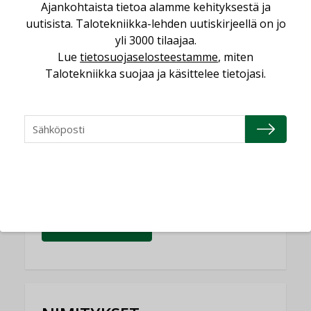
Ajankohtaista tietoa alamme kehityksestä ja
uutisista. Talotekniikka-lehden uutiskirjeellä on jo
Yli miljoona kotia on vailla toimivaa
yli 3000 tilaajaa.
ilmanvaihtoa
Lue
tietosuojaselosteestamme
, miten
KOLUMNI
Talotekniikka suojaa ja käsittelee tietojasi.
Miten varmistetaan EPD-dokumenteista
saatavien tietojen vertailukelpoisuus?
KOLUMNI
Vesi- ja viemärimitoittaminen on
jämähtänyt ajassa paikalleen
MIELIPIDE
KATSO KAIKKI