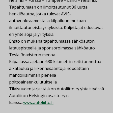
Helsinki – Forssa – Tampere – Lahti – Helsinki.
Tapahtumaan on ilmoittautunut 36 uutta
henkilöautoa, jotka tulevat AVIS-
autovuokraamosta ja kilpailuun mukaan
ilmoittautuneista yrityksistä. Kuljettajat edustavat
eri yhteisöjä ja yrityksiä.
Ensto on mukana tapahtumassa sähköauton
latauspisteellä ja sponsoroimassa sähköauto
Tesla Roadsterin menoa.
Kilpailussa ajetaan 630 kilometrin reitti annettua
aikataulua ja liikennesääntöjä noudattaen
mahdollisimman pienellä
polttoaineenkulutuksella.
Tilaisuuden järjestäjä on Autoliitto ry yhteistyössä
Autoliiton Helsingin osasto ry:n
kanssa.
www.autoliitto.fi