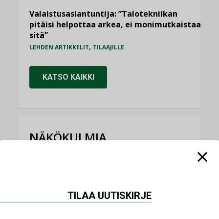
Valaistusasiantuntija: ”Talotekniikan
pitäisi helpottaa arkea, ei monimutkaistaa
sitä”
,
LEHDEN ARTIKKELIT
TILAAJILLE
KATSO KAIKKI
NÄKÖKULMIA
Puheista tekoihin – uusin teknologia
käyttöön kiinteistöissä
KOLUMNI
TILAA UUTISKIRJE
Sähköistäminen säästää euroja
KOLUMNI