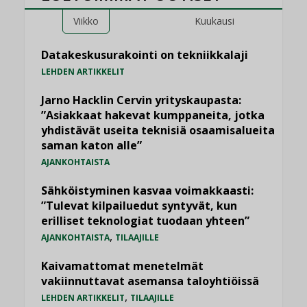
Viikko
Kuukausi
Datakeskusurakointi on tekniikkalaji
LEHDEN ARTIKKELIT
Jarno Hacklin Cervin yrityskaupasta:
”Asiakkaat hakevat kumppaneita, jotka
yhdistävät useita teknisiä osaamisalueita
saman katon alle”
AJANKOHTAISTA
Sähköistyminen kasvaa voimakkaasti:
”Tulevat kilpailuedut syntyvät, kun
erilliset teknologiat tuodaan yhteen”
,
AJANKOHTAISTA
TILAAJILLE
Kaivamattomat menetelmät
vakiinnuttavat asemansa taloyhtiöissä
,
LEHDEN ARTIKKELIT
TILAAJILLE