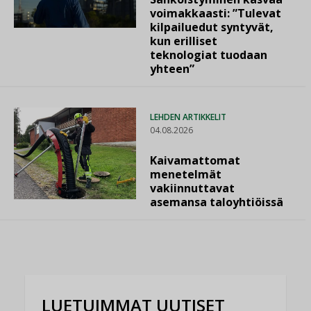
voimakkaasti: ”Tulevat
kilpailuedut syntyvät,
kun erilliset
teknologiat tuodaan
yhteen”
LEHDEN ARTIKKELIT
04.08.2026
Kaivamattomat
menetelmät
vakiinnuttavat
asemansa taloyhtiöissä
LUETUIMMAT UUTISET