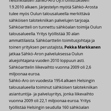
helsinkiläisen Sähkö-Aro Oy:n omistukseen
1.9.2010 alkaen. Järjestelyn myötä Sähkö-Arosta
tulee myös Oulun talousalueella merkittävä
sähköisen talotekniikan palvelujen tarjoaja.
Sähköartteli on tunnettu sähköalan toimija Oulun
talousalueella. Yritys työllistää 30 alan
ammattilaista. Sähköarttelin toimitusjohtaja ja
toinen yrityksen perustajista,
Pekka Markkanen
jatkaa Sähkö-Aron palveluksessa Oulun
aluejohtajana vuoden 2010 loppuun asti.
Sähköarttelin liikevaihto vuonna 2009 oli 2,6
miljoonaa euroa.
Sähkö-Aro on vuodesta 1954 alkaen Helsingin
talousalueella toiminut sähköisen talotekniikan
asiantuntija- ja palveluyritys, jonka liikevaihto
vuonna 2009 oli 22,1 miljoonaa euroa. Yritys
työllistää Helsingin seudulla 160 sähköalan