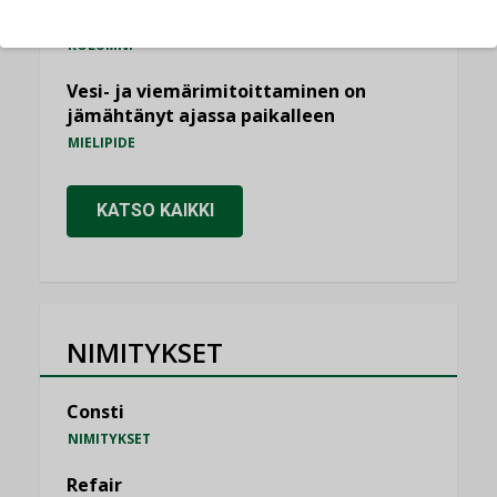
saatavien tietojen vertailukelpoisuus?
KOLUMNI
Vesi- ja viemärimitoittaminen on
jämähtänyt ajassa paikalleen
MIELIPIDE
KATSO KAIKKI
NIMITYKSET
Consti
NIMITYKSET
Refair