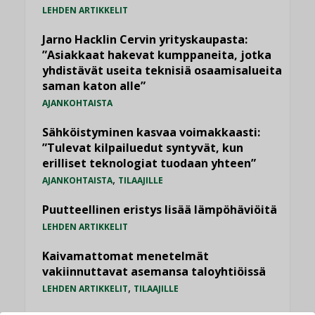
LEHDEN ARTIKKELIT
Jarno Hacklin Cervin yrityskaupasta:
”Asiakkaat hakevat kumppaneita, jotka
yhdistävät useita teknisiä osaamisalueita
saman katon alle”
AJANKOHTAISTA
Sähköistyminen kasvaa voimakkaasti:
”Tulevat kilpailuedut syntyvät, kun
erilliset teknologiat tuodaan yhteen”
,
AJANKOHTAISTA
TILAAJILLE
Puutteellinen eristys lisää lämpöhäviöitä
LEHDEN ARTIKKELIT
Kaivamattomat menetelmät
vakiinnuttavat asemansa taloyhtiöissä
,
LEHDEN ARTIKKELIT
TILAAJILLE