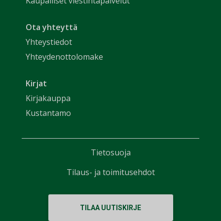
Kaupalliset viestintäpalvelut
Ota yhteyttä
Yhteystiedot
Yhteydenottolomake
Kirjat
Kirjakauppa
Kustantamo
Tietosuoja
Tilaus- ja toimitusehdot
TILAA UUTISKIRJE