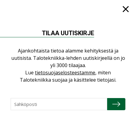
KATSO KAIKKI
TILAA UUTISKIRJE
NÄKÖKULMIA
Ajankohtaista tietoa alamme kehityksestä ja
uutisista. Talotekniikka-lehden uutiskirjeellä on jo
Puheista tekoihin – uusin teknologia
yli 3000 tilaajaa.
käyttöön kiinteistöissä
Lue
tietosuojaselosteestamme
, miten
KOLUMNI
Talotekniikka suojaa ja käsittelee tietojasi.
Sähköistäminen säästää euroja
KOLUMNI
Yli miljoona kotia on vailla toimivaa
ilmanvaihtoa
KOLUMNI
Miten varmistetaan EPD-dokumenteista