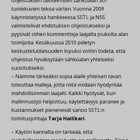
ohjeistuksen taloteknisen sähköalan 3D-
tuotekuvien tekoa varten. Vuonna 2009
käynnistetyssä hankkeessa SSTL ja NSS
valmistelivat ehdotuksen ohjeistukseksi ja
pyysivät siihen kommentteja laajalta joukolta alan
toimijoita. Kesäkuussa 2010 pidetyn
keskustelutilaisuuden lopuksi voitiin todeta, että
ohjeistus hyväksytään sähköalan yhteiseksi
suositukseksi.
– Näimme tärkeäksi sopia alalle yhteisen tavan
toteuttaa malleja, jotta niitä voidaan hyödyntää
mahdollisimman laajalti. Kaikki hyötyvät, kun
mallinnustyö helpottuu, käytettävyys paranee ja
kustannukset pienenevät sanoo SSTL:n
toimitusjohtaja
Tarja Hailikari
.
– Käytön kannalta on tärkeää, että