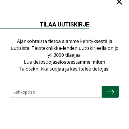
TILAA UUTISKIRJE
NÄKÖKULMIA
Ajankohtaista tietoa alamme kehityksestä ja
Puheista tekoihin – uusin teknologia
uutisista. Talotekniikka-lehden uutiskirjeellä on jo
käyttöön kiinteistöissä
yli 3000 tilaajaa.
KOLUMNI
Lue
tietosuojaselosteestamme
, miten
Talotekniikka suojaa ja käsittelee tietojasi.
Sähköistäminen säästää euroja
KOLUMNI
Yli miljoona kotia on vailla toimivaa
ilmanvaihtoa
KOLUMNI
Miten varmistetaan EPD-dokumenteista
saatavien tietojen vertailukelpoisuus?
KOLUMNI