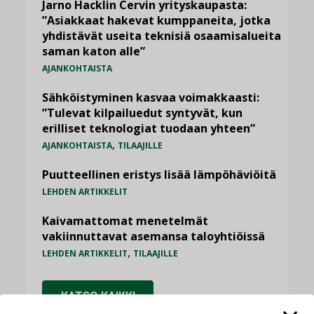
Jarno Hacklin Cervin yrityskaupasta:
”Asiakkaat hakevat kumppaneita, jotka
yhdistävät useita teknisiä osaamisalueita
saman katon alle”
AJANKOHTAISTA
Sähköistyminen kasvaa voimakkaasti:
”Tulevat kilpailuedut syntyvät, kun
erilliset teknologiat tuodaan yhteen”
,
AJANKOHTAISTA
TILAAJILLE
Puutteellinen eristys lisää lämpöhäviöitä
LEHDEN ARTIKKELIT
Kaivamattomat menetelmät
vakiinnuttavat asemansa taloyhtiöissä
,
LEHDEN ARTIKKELIT
TILAAJILLE
KATSO KAIKKI