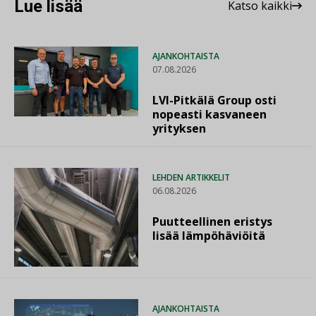
Lue lisää
Katso kaikki
AJANKOHTAISTA
07.08.2026
LVI-Pitkälä Group osti
nopeasti kasvaneen
yrityksen
LEHDEN ARTIKKELIT
06.08.2026
Puutteellinen eristys
lisää lämpöhäviöitä
AJANKOHTAISTA