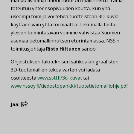
mahdollisimman moni tuote on mallinnettu. Tämä
toteutuu yhteensopivuuden kautta, kun yhä
useampi toimija voi tehdä tuotteistaan 3D-kuvia
käyttäen vain yhtä formaattia. Tekemällä tästä
yleisen toimintatavan voimme vahvistaa Suomen
asemaa tietomallinnuksen eturintamassa, NSS:n
toimitusjohtaja
Risto Hiltunen
sanoo.
Ohjeistuksen taloteknisen sähköalan graafisten
3D-tuotemallien tekoa varten voi ladata
osoitteesta
www.sstl.fi/3d-kuvat
tai
www.nssoy.fi/tiedostopankki/tuotetietomalliohje.pdf
Jaa: