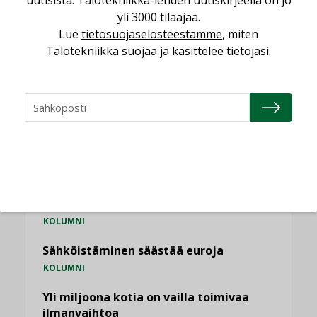
uutisista. Talotekniikka-lehden uutiskirjeellä on jo
vakiinnuttavat asemansa taloyhtiöissä
yli 3000 tilaajaa.
,
LEHDEN ARTIKKELIT
TILAAJILLE
Lue
tietosuojaselosteestamme
, miten
Talotekniikka suojaa ja käsittelee tietojasi.
KATSO KAIKKI
NÄKÖKULMIA
Puheista tekoihin – uusin teknologia
käyttöön kiinteistöissä
KOLUMNI
Sähköistäminen säästää euroja
KOLUMNI
Yli miljoona kotia on vailla toimivaa
ilmanvaihtoa