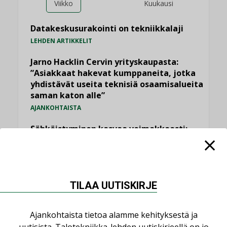
Viikko
Kuukausi
Datakeskusurakointi on tekniikkalaji
LEHDEN ARTIKKELIT
Jarno Hacklin Cervin yrityskaupasta:
”Asiakkaat hakevat kumppaneita, jotka
yhdistävät useita teknisiä osaamisalueita
saman katon alle”
AJANKOHTAISTA
Sähköistyminen kasvaa voimakkaasti:
”Tulevat kilpailuedut syntyvät, kun
erilliset teknologiat tuodaan yhteen”
,
AJANKOHTAISTA
TILAAJILLE
Puutteellinen eristys lisää lämpöhäviöitä
TILAA UUTISKIRJE
LEHDEN ARTIKKELIT
Ajankohtaista tietoa alamme kehityksestä ja
Kaivamattomat menetelmät