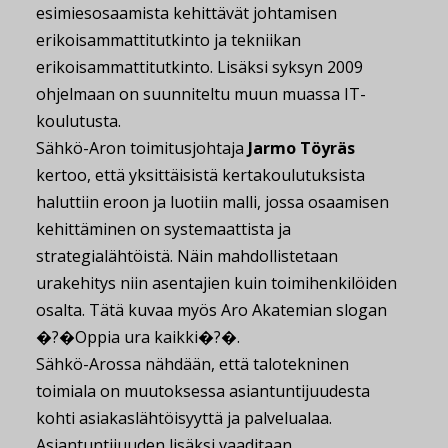
esimiesosaamista kehittävät johtamisen
erikoisammattitutkinto ja tekniikan
erikoisammattitutkinto. Lisäksi syksyn 2009
ohjelmaan on suunniteltu muun muassa IT-
koulutusta.
Sähkö-Aron toimitusjohtaja
Jarmo Töyräs
kertoo, että yksittäisistä kertakoulutuksista
haluttiin eroon ja luotiin malli, jossa osaamisen
kehittäminen on systemaattista ja
strategialähtöistä. Näin mahdollistetaan
urakehitys niin asentajien kuin toimihenkilöiden
osalta. Tätä kuvaa myös Aro Akatemian slogan
�?�Oppia ura kaikki�?�.
Sähkö-Arossa nähdään, että talotekninen
toimiala on muutoksessa asiantuntijuudesta
kohti asiakaslähtöisyyttä ja palvelualaa.
Asiantuntijuuden lisäksi vaaditaan