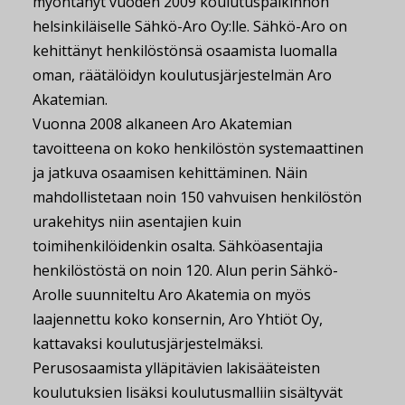
myöntänyt vuoden 2009 koulutuspalkinnon
helsinkiläiselle Sähkö-Aro Oy:lle. Sähkö-Aro on
kehittänyt henkilöstönsä osaamista luomalla
oman, räätälöidyn koulutusjärjestelmän Aro
Akatemian.
Vuonna 2008 alkaneen Aro Akatemian
tavoitteena on koko henkilöstön systemaattinen
ja jatkuva osaamisen kehittäminen. Näin
mahdollistetaan noin 150 vahvuisen henkilöstön
urakehitys niin asentajien kuin
toimihenkilöidenkin osalta. Sähköasentajia
henkilöstöstä on noin 120. Alun perin Sähkö-
Arolle suunniteltu Aro Akatemia on myös
laajennettu koko konsernin, Aro Yhtiöt Oy,
kattavaksi koulutusjärjestelmäksi.
Perusosaamista ylläpitävien lakisääteisten
koulutuksien lisäksi koulutusmalliin sisältyvät