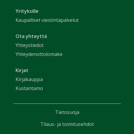
Yrityksille
Kaupalliset viestintäpalvelut
Ota yhteyttä
Yhteystiedot
Yhteydenottolomake
Kirjat
Kirjakauppa
Kustantamo
Tietosuoja
Tilaus- ja toimitusehdot