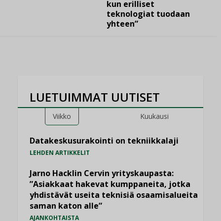
kun erilliset
teknologiat tuodaan
yhteen”
LUETUIMMAT UUTISET
Viikko
Kuukausi
Datakeskusurakointi on tekniikkalaji
LEHDEN ARTIKKELIT
Jarno Hacklin Cervin yrityskaupasta:
”Asiakkaat hakevat kumppaneita, jotka
yhdistävät useita teknisiä osaamisalueita
saman katon alle”
AJANKOHTAISTA