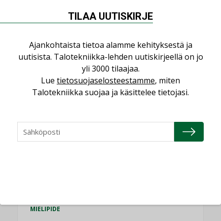
TILAA UUTISKIRJE
Puheista tekoihin – uusin teknologia
käyttöön kiinteistöissä
Ajankohtaista tietoa alamme kehityksestä ja
KOLUMNI
uutisista. Talotekniikka-lehden uutiskirjeellä on jo
Sähköistäminen säästää euroja
yli 3000 tilaajaa.
KOLUMNI
Lue
tietosuojaselosteestamme
, miten
Talotekniikka suojaa ja käsittelee tietojasi.
Yli miljoona kotia on vailla toimivaa
ilmanvaihtoa
KOLUMNI
Miten varmistetaan EPD-dokumenteista
saatavien tietojen vertailukelpoisuus?
KOLUMNI
Vesi- ja viemärimitoittaminen on
jämähtänyt ajassa paikalleen
MIELIPIDE