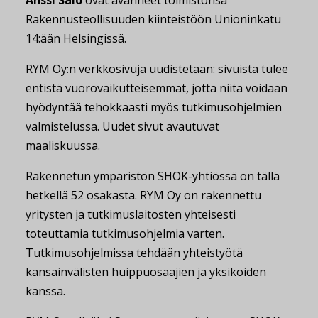
Anssi Salo
ovat avanneet toimistonsa
Rakennusteollisuuden kiinteistöön Unioninkatu
14:ään Helsingissä.
RYM Oy:n verkkosivuja uudistetaan: sivuista tulee
entistä vuorovaikutteisemmat, jotta niitä voidaan
hyödyntää tehokkaasti myös tutkimusohjelmien
valmistelussa. Uudet sivut avautuvat
maaliskuussa.
Rakennetun ympäristön SHOK-yhtiössä on tällä
hetkellä 52 osakasta. RYM Oy on rakennettu
yritysten ja tutkimuslaitosten yhteisesti
toteuttamia tutkimusohjelmia varten.
Tutkimusohjelmissa tehdään yhteistyötä
kansainvälisten huippuosaajien ja yksiköiden
kanssa.