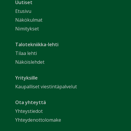
Uutiset
Etusivu
Näkökulmat
Nimitykset
Talotekniikka-lehti
Tilaa lehti
Näköislehdet
Yrityksille
Kaupalliset viestintäpalvelut
Ota yhteyttä
Yhteystiedot
Yhteydenottolomake