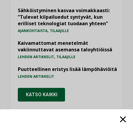
Sähköistyminen kasvaa voimakkaasti:
”Tulevat kilpailuedut syntyvät, kun
erilliset teknologiat tuodaan yhteen”
,
AJANKOHTAISTA
TILAAJILLE
Kaivamattomat menetelmät
vakiinnuttavat asemansa taloyhtiöissä
,
LEHDEN ARTIKKELIT
TILAAJILLE
Puutteellinen eristys lisää lämpöhäviöitä
LEHDEN ARTIKKELIT
KATSO KAIKKI
NÄKÖKULMIA