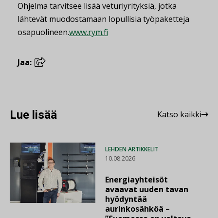
Ohjelma tarvitsee lisää veturiyrityksiä, jotka
lähtevät muodostamaan lopullisia työpaketteja
osapuolineen.
www.rym.fi
Jaa:
Lue lisää
Katso kaikki
LEHDEN ARTIKKELIT
10.08.2026
Energiayhteisöt
avaavat uuden tavan
hyödyntää
aurinkosähköä –