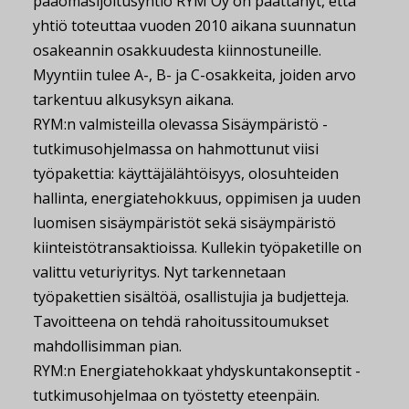
pääomasijoitusyhtiö RYM Oy on päättänyt, että
yhtiö toteuttaa vuoden 2010 aikana suunnatun
osakeannin osakkuudesta kiinnostuneille.
Myyntiin tulee A-, B- ja C-osakkeita, joiden arvo
tarkentuu alkusyksyn aikana.
RYM:n valmisteilla olevassa Sisäympäristö -
tutkimusohjelmassa on hahmottunut viisi
työpakettia: käyttäjälähtöisyys, olosuhteiden
hallinta, energiatehokkuus, oppimisen ja uuden
luomisen sisäympäristöt sekä sisäympäristö
kiinteistötransaktioissa. Kullekin työpaketille on
valittu veturiyritys. Nyt tarkennetaan
työpakettien sisältöä, osallistujia ja budjetteja.
Tavoitteena on tehdä rahoitussitoumukset
mahdollisimman pian.
RYM:n Energiatehokkaat yhdyskuntakonseptit -
tutkimusohjelmaa on työstetty eteenpäin.