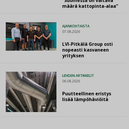
”Suomessa on valtava
määrä kattopinta-alaa”
AJANKOHTAISTA
07.08.2026
LVI-Pitkälä Group osti
nopeasti kasvaneen
yrityksen
LEHDEN ARTIKKELIT
06.08.2026
Puutteellinen eristys
lisää lämpöhäviöitä