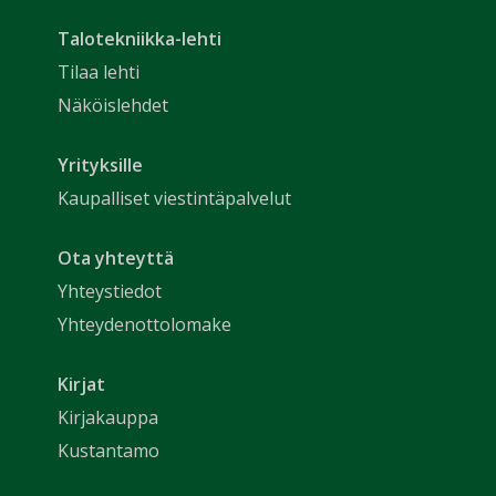
Talotekniikka-lehti
Tilaa lehti
Näköislehdet
Yrityksille
Kaupalliset viestintäpalvelut
Ota yhteyttä
Yhteystiedot
Yhteydenottolomake
Kirjat
Kirjakauppa
Kustantamo