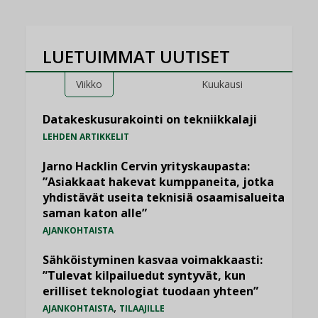
LUETUIMMAT UUTISET
Viikko
Kuukausi
Datakeskusurakointi on tekniikkalaji
LEHDEN ARTIKKELIT
Jarno Hacklin Cervin yrityskaupasta:
”Asiakkaat hakevat kumppaneita, jotka
yhdistävät useita teknisiä osaamisalueita
saman katon alle”
AJANKOHTAISTA
Sähköistyminen kasvaa voimakkaasti:
”Tulevat kilpailuedut syntyvät, kun
erilliset teknologiat tuodaan yhteen”
,
AJANKOHTAISTA
TILAAJILLE