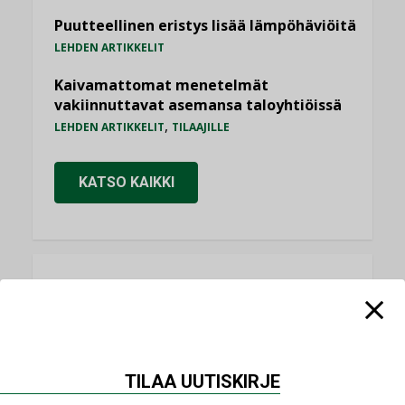
Puutteellinen eristys lisää lämpöhäviöitä
LEHDEN ARTIKKELIT
Kaivamattomat menetelmät
vakiinnuttavat asemansa taloyhtiöissä
,
LEHDEN ARTIKKELIT
TILAAJILLE
KATSO KAIKKI
NÄKÖKULMIA
Puheista tekoihin – uusin teknologia
käyttöön kiinteistöissä
TILAA UUTISKIRJE
KOLUMNI