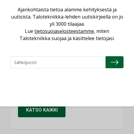
Sähköistäminen säästää euroja
Ajankohtaista tietoa alamme kehityksestä ja
KOLUMNI
uutisista. Talotekniikka-lehden uutiskirjeellä on jo
yli 3000 tilaajaa.
Yli miljoona kotia on vailla toimivaa
Lue
tietosuojaselosteestamme
, miten
ilmanvaihtoa
Talotekniikka suojaa ja käsittelee tietojasi.
KOLUMNI
Miten varmistetaan EPD-dokumenteista
saatavien tietojen vertailukelpoisuus?
KOLUMNI
Vesi- ja viemärimitoittaminen on
jämähtänyt ajassa paikalleen
MIELIPIDE
KATSO KAIKKI