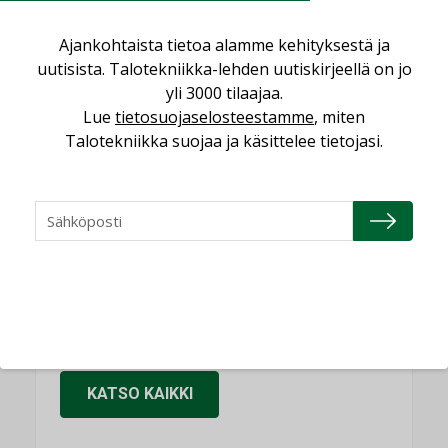
KOLUMNI
Sähköistäminen säästää euroja
Ajankohtaista tietoa alamme kehityksestä ja
uutisista. Talotekniikka-lehden uutiskirjeellä on jo
KOLUMNI
yli 3000 tilaajaa.
Yli miljoona kotia on vailla toimivaa
Lue
tietosuojaselosteestamme
, miten
ilmanvaihtoa
Talotekniikka suojaa ja käsittelee tietojasi.
KOLUMNI
Miten varmistetaan EPD-dokumenteista
saatavien tietojen vertailukelpoisuus?
KOLUMNI
Vesi- ja viemärimitoittaminen on
jämähtänyt ajassa paikalleen
MIELIPIDE
KATSO KAIKKI