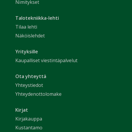
Nimitykset
Talotekniikka-lehti
Tilaa lehti
Näköislehdet
Yrityksille
Kaupalliset viestintäpalvelut
Ota yhteyttä
Yhteystiedot
Yhteydenottolomake
Kirjat
Kirjakauppa
Kustantamo