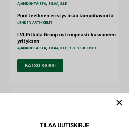
,
AJANKOHTAISTA
TILAAJILLE
Puutteellinen eristys lisää lämpöhäviöitä
LEHDEN ARTIKKELIT
LVI-Pitkälä Group osti nopeasti kasvaneen
yrityksen
,
,
AJANKOHTAISTA
TILAAJILLE
YRITYSUUTISET
KATSO KAIKKI
NÄKÖKULMIA
Puheista tekoihin – uusin teknologia
käyttöön kiinteistöissä
TILAA UUTISKIRJE