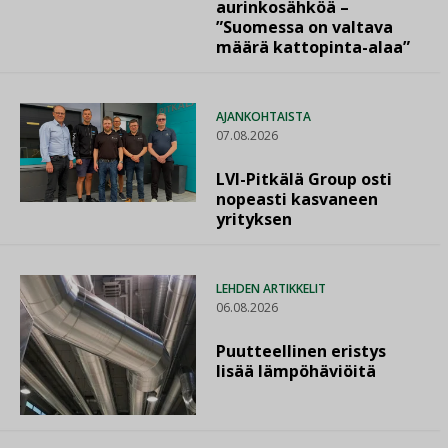
aurinkosähköä –
”Suomessa on valtava
määrä kattopinta-alaa”
AJANKOHTAISTA
07.08.2026
LVI-Pitkälä Group osti
nopeasti kasvaneen
yrityksen
LEHDEN ARTIKKELIT
06.08.2026
Puutteellinen eristys
lisää lämpöhäviöitä