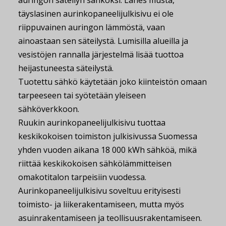
auringon säteilyn sähköksi. Lähes musta,
täyslasinen aurinkopaneelijulkisivu ei ole
riippuvainen auringon lämmöstä, vaan
ainoastaan sen säteilystä. Lumisilla alueilla ja
vesistöjen rannalla järjestelmä lisää tuottoa
heijastuneesta säteilystä.
Tuotettu sähkö käytetään joko kiinteistön omaan
tarpeeseen tai syötetään yleiseen
sähköverkkoon.
Ruukin aurinkopaneelijulkisivu tuottaa
keskikokoisen toimiston julkisivussa Suomessa
yhden vuoden aikana 18 000 kWh sähköä, mikä
riittää keskikokoisen sähkölämmitteisen
omakotitalon tarpeisiin vuodessa.
Aurinkopaneelijulkisivu soveltuu erityisesti
toimisto- ja liikerakentamiseen, mutta myös
asuinrakentamiseen ja teollisuusrakentamiseen.