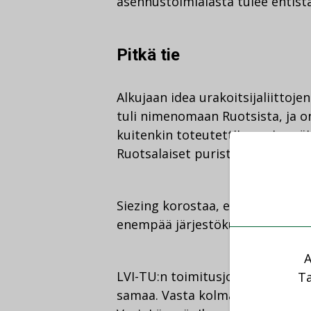
asennustoimialasta tulee entist
Pitkä tie
Alkujaan idea urakoitsijaliittoj
tuli nimenomaan Ruotsista, ja o
kuitenkin toteutettiin ensimmäi
Ruotsalaiset puristivat fuusion 
Siezing korostaa, että Ruotsissak
enempää järjestökulttuuria kuin t
A
LVI-TU:n toimitusjohtaja
Jari Sy
Ta
samaa. Vasta kolmas kerta vuonn