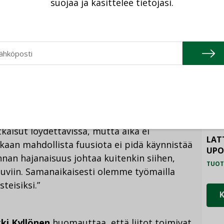
jaliitto VeLU ry ja LVI-Urakoitsijat ry
suojaa ja käsittelee tietojasi.
samanlaista fuusiota kuin Ruotsissa ei olla
HAL
TUOT
ILM
täkin yritettiin, mutta liitto syntyi rampana,
SYS
storia on kuitenkin opettanut, että yhteistyö
TUOT
sa välttämätöntä.
PAL
TUOT
tkaisut löydettävissä, mutta aika ei
LAT
akaan mahdollista fuusiota ei pidä käynnistää
UP
nan hajanaisuus johtaa kuitenkin siihen,
TUOT
uviin. Samanaikaisesti olemme työmailla
teisiksi.”
kki Kyllönen
huomauttaa, että liitot toimivat