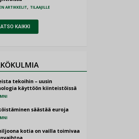
,
EN ARTIKKELIT
TILAAJILLE
KATSO KAIKKI
KÖKULMIA
ista tekoihin – uusin
ologia käyttöön kiinteistöissä
MNI
öistäminen säästää euroja
MNI
miljoona kotia on vailla toimivaa
anvaihtoa