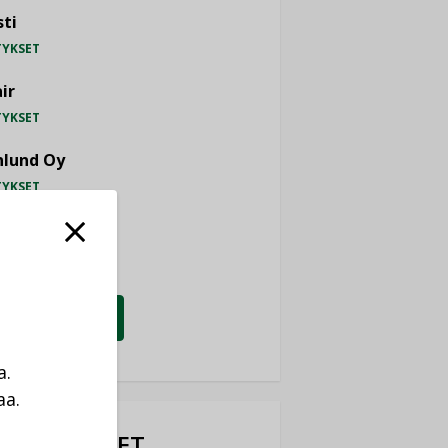
ti
TYKSET
ir
TYKSET
nlund Oy
TYKSET
eider Electric
TYKSET
KATSO KAIKKI
a.
aa.
a
OTEUUTISET