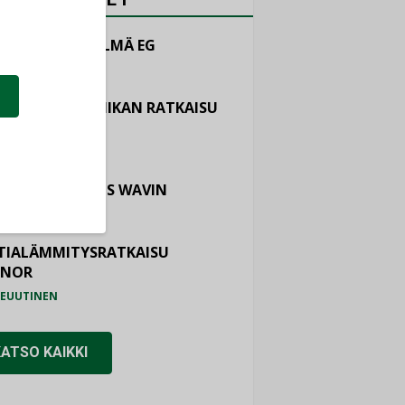
LINTAJÄRJESTELMÄ EG
EUUTINEN
ASTOINTITEKNIIKAN RATKAISU
TEMAIR
EUUTINEN
OTURVALLISUUS WAVIN
EUUTINEN
TIALÄMMITYSRATKAISU
ONOR
EUUTINEN
KATSO KAIKKI