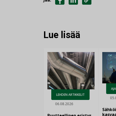
Jaa:
JAA
JAA
KOPIOI
FACEBOOKISSA
LINKEDINISSÄ
LINKKI
Lue lisää
AJ
LEHDEN ARTIKKELIT
05.
06.08.2026
Sähkö
kasvaa
Puutteellinen eristys