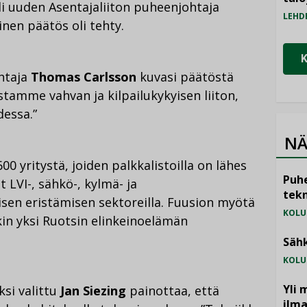
eli uuden Asentajaliiton puheenjohtaja
LEHD
linen päätös oli tehty.
htaja
Thomas Carlsson
kuvasi päätöstä
stamme vahvan ja kilpailukykyisen liiton,
dessa.”
NÄ
00 yritystä, joiden palkkalistoilla on lähes
Puhe
t LVI-, sähkö-, kylmä- ja
tekn
isen eristämisen sektoreilla. Fuusion myötä
KOLU
in yksi Ruotsin elinkeinoelämän
Sähk
KOLU
Yli 
ksi valittu
Jan Siezing
painottaa, että
ilm