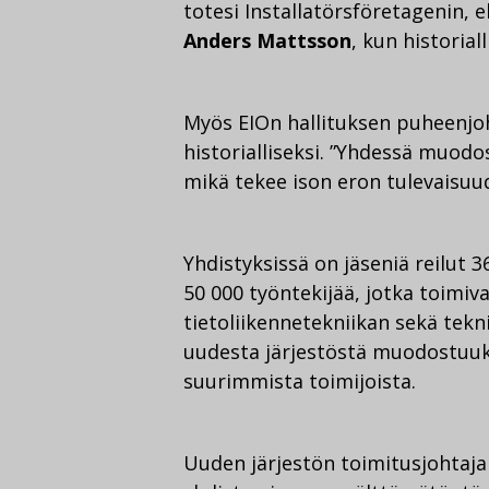
totesi Installatörsföretagenin, 
Anders Mattsson
, kun historial
Myös EIOn hallituksen puheenjo
historialliseksi. ”Yhdessä muodo
mikä tekee ison eron tulevaisuu
Yhdistyksissä on jäseniä reilut 36
50 000 työntekijää, jotka toimiva
tietoliikennetekniikan sekä tekn
uudesta järjestöstä muodostuuk
suurimmista toimijoista.
Uuden järjestön toimitusjohtaja