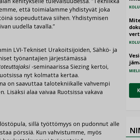
lan kehitykselle tulevaisuudessa. ”Tekniikka
KOLU
 Näemme, että toimialamme yhdistyvät joka
töinä sopeuduttava siihen. Yhdistymisen
Mite
van uudella tavalla.”
doku
vert
KOLU
emmin LVI-Tekniset Urakoitsijoiden, Sähkö- ja
Vesi
kniset työnantajien järjestämässä
jämä
toteuttajaksi
-seminaarissa Siezing kertoi,
MIELI
Ruotsissa nyt kolmatta kertaa.
na on saavuttaa talotekniikalle vahvempi
. Lisäksi alaa vaivaa Ruotsissa vakava
östöpula, sillä työttömyys on pudonnut alle
NI
ustaa pörssiä. Kun vahvistumme, myös