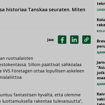
tekn
sa historiaa Tanskaa seuraten. Miten
LEHD
Kol
rake
KOLU
Jaa:
Brav
JAA
JAA
KOPIOI
per
FACEBOOKISSA
LINKEDINISSÄ
LINKKI
AJAN
aan ruotsalaisten
Jarn
jestökentässä. Silloin päättivät sähköalaa
”As
va VVS Företagen ottaa lopullisen askeleen
jotk
ialaliittoa.
osaa
AJAN
Kai
Tuntuu fantastisen hyvältä, että olemme
vak
e luottamuksella rakentaa tulevaisuutta”,
talo