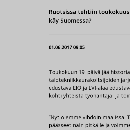
Ruotsissa tehtiin toukokuus
käy Suomessa?
01.06.2017 09:05
Toukokuun 19. päivä jää histori
talotekniikkaurakoitsijoiden jär
edustava EIO ja LVI-alaa edusta
kohti yhteistä työnantaja- ja toim
”Nyt olemme vihdoin maalissa. 
päässeet näin pitkälle ja voimm