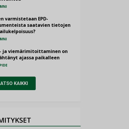
MNI
n varmistetaan EPD-
menteista saatavien tietojen
ailukelpoisuus?
MNI
- ja viemärimitoittaminen on
htänyt ajassa paikalleen
PIDE
KATSO KAIKKI
MITYKSET