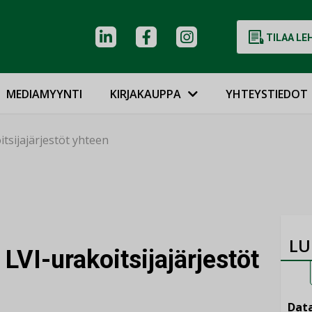
TILAA LE
MEDIAMYYNTI
KIRJAKAUPPA
YHTEYSTIEDOT
tsijajärjestöt yhteen
LU
LVI-urakoitsijajärjestöt
Data