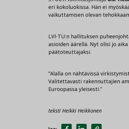
eri kokoluokissa. Hän ei myösk
vaikuttamisen olevan tehokkaam
LVI-TU:n hallituksen puheenjoh
asioiden äärellä. Nyt olisi jo ai
päätoteuttajaksi.
”Alalla on nähtävissä virkistymi
Valitettavasti rakennuttajien a
Euroopassa yleisesti.”
teksti Heikki Heikkonen