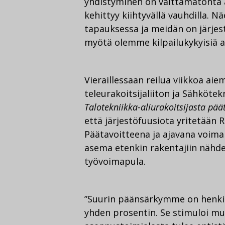
yhdistyminen on välttämätöntä a
kehittyy kiihtyvällä vauhdilla.
tapauksessa ja meidän on järjes
myötä olemme kilpailukykyisiä ai
Vieraillessaan reilua viikkoa ai
teleurakoitsijaliiton ja Sähköte
Talotekniikka-aliurakoitsijasta pää
että järjestöfuusiota yritetään 
Päätavoitteena ja ajavana voima
asema etenkin rakentajiin nähden
työvoimapula.
”Suurin päänsärkymme on henkil
yhden prosentin. Se stimuloi m