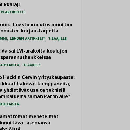
iikkalaji
EN ARTIKKELIT
umni: Ilmastonmuutos muuttaa
nnusten korjaustarpeita
,
,
MNI
LEHDEN ARTIKKELIT
TILAAJILLE
ida sai LVI-urakoita koulujen
usparannushankkeissa
,
KOHTAISTA
TILAAJILLE
o Hacklin Cervin yrityskaupasta:
iakkaat hakevat kumppaneita,
a yhdistävät useita teknisiä
misalueita saman katon alle”
KOHTAISTA
vamattomat menetelmät
iinnuttavat asemansa
yhtiöissä