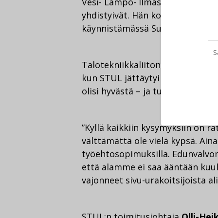
Vesi- Lämpö- Ilmastointiurakoitsi
yhdistyivät. Hän korostaa, että 
käynnistämässä Suomessa.
Talotekniikkaliiton puitteissa tä
kun STUL jättäytyi siitä pois. Hi
olisi hyvästä – ja tulevaisuudes
”Kyllä kaikkiin kysymyksiin on ra
välttämättä ole vielä kypsä. Ain
työehtosopimuksilla. Edunvalvon
että alamme ei saa ääntään kuul
vajonneet sivu-urakoitsijoista alis
STUL:n toimitusjohtaja
Olli-Hei