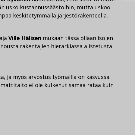
ään usko kustannussäästöihin, mutta uskoo
paa keskitetymmällä järjestörakenteella.
taja
Ville Hälisen
mukaan tässä ollaan isojen
ka nousta rakentajien hierarkiassa alistetusta
stä, ja myös arvostus työmailla on kasvussa.
mmattitaito ei ole kulkenut samaa rataa kuin