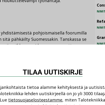
ä houkuttelevampi työnantaja.”
Cons
NIMI
Refa
NIMI
en yhdistämisestä pohjoismaisella foorumilla
Gra
n sitä pähkäilty Suomessakin. Tanskassa se
NIMI
senä, vaikka se vei kymmenen vuotta.
pakettiin viidessä vuodessa.
Schn
NIMI
in aihe herättää vahvoja tunteita. Siksi sen
TILAA UUTISKIRJE
aloudellisia seikkojakaan ei saa aliarvioida.
jankohtaista tietoa alamme kehityksestä ja uutisist
rjälä
muistelee, että Suomessa on koettu
lotekniikka-lehden uutiskirjeellä on jo yli 3000 tilaaj
a 2002 päätyi onnistumiseen, kun silloinen
Lue
tietosuojaselosteestamme
, miten Talotekniikk
TU