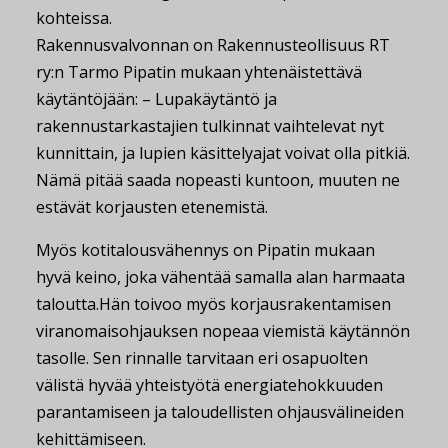
kohteissa.
Rakennusvalvonnan on Rakennusteollisuus RT
ry:n Tarmo Pipatin mukaan yhtenäistettävä
käytäntöjään: – Lupakäytäntö ja
rakennustarkastajien tulkinnat vaihtelevat nyt
kunnittain, ja lupien käsittelyajat voivat olla pitkiä.
Nämä pitää saada nopeasti kuntoon, muuten ne
estävät korjausten etenemistä.
Myös kotitalousvähennys on Pipatin mukaan
hyvä keino, joka vähentää samalla alan harmaata
taloutta.Hän toivoo myös korjausrakentamisen
viranomaisohjauksen nopeaa viemistä käytännön
tasolle. Sen rinnalle tarvitaan eri osapuolten
välistä hyvää yhteistyötä energiatehokkuuden
parantamiseen ja taloudellisten ohjausvälineiden
kehittämiseen.