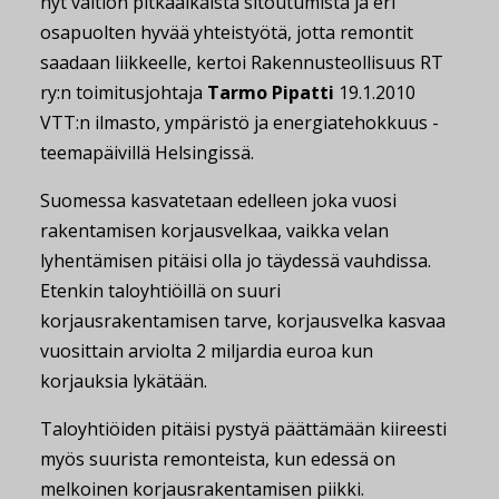
nyt valtion pitkäaikaista sitoutumista ja eri
osapuolten hyvää yhteistyötä, jotta remontit
saadaan liikkeelle, kertoi Rakennusteollisuus RT
ry:n toimitusjohtaja
Tarmo Pipatti
19.1.2010
VTT:n ilmasto, ympäristö ja energiatehokkuus -
teemapäivillä Helsingissä.
Suomessa kasvatetaan edelleen joka vuosi
rakentamisen korjausvelkaa, vaikka velan
lyhentämisen pitäisi olla jo täydessä vauhdissa.
Etenkin taloyhtiöillä on suuri
korjausrakentamisen tarve, korjausvelka kasvaa
vuosittain arviolta 2 miljardia euroa kun
korjauksia lykätään.
Taloyhtiöiden pitäisi pystyä päättämään kiireesti
myös suurista remonteista, kun edessä on
melkoinen korjausrakentamisen piikki.