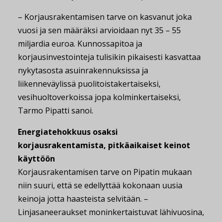
– Korjausrakentamisen tarve on kasvanut joka
vuosi ja sen määräksi arvioidaan nyt 35 – 55
miljardia euroa. Kunnossapitoa ja
korjausinvestointeja tulisikin pikaisesti kasvattaa
nykytasosta asuinrakennuksissa ja
liikenneväylissä puolitoistakertaiseksi,
vesihuoltoverkoissa jopa kolminkertaiseksi,
Tarmo Pipatti sanoi.
Energiatehokkuus osaksi
korjausrakentamista, pitkäaikaiset keinot
käyttöön
Korjausrakentamisen tarve on Pipatin mukaan
niin suuri, että se edellyttää kokonaan uusia
keinoja jotta haasteista selvitään. –
Linjasaneeraukset moninkertaistuvat lähivuosina,