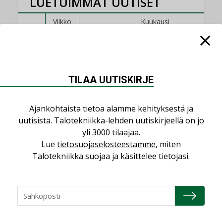
LUETUIMMAT UUTISET
Viikko
Kuukausi
Datakeskusurakointi on tekniikkalaji
LEHDEN ARTIKKELIT
Jarno Hacklin Cervin yrityskaupasta:
TILAA UUTISKIRJE
”Asiakkaat hakevat kumppaneita, jotka
yhdistävät useita teknisiä osaamisalueita
Ajankohtaista tietoa alamme kehityksestä ja
saman katon alle”
uutisista. Talotekniikka-lehden uutiskirjeellä on jo
AJANKOHTAISTA
yli 3000 tilaajaa.
Lue
tietosuojaselosteestamme
, miten
Sähköistyminen kasvaa voimakkaasti:
”Tulevat kilpailuedut syntyvät, kun
Talotekniikka suojaa ja käsittelee tietojasi.
erilliset teknologiat tuodaan yhteen”
,
AJANKOHTAISTA
TILAAJILLE
Puutteellinen eristys lisää lämpöhäviöitä
LEHDEN ARTIKKELIT