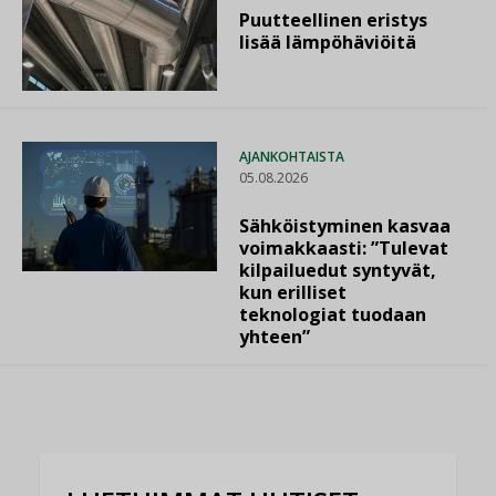
Puutteellinen eristys
lisää lämpöhäviöitä
AJANKOHTAISTA
05.08.2026
Sähköistyminen kasvaa
voimakkaasti: ”Tulevat
kilpailuedut syntyvät,
kun erilliset
teknologiat tuodaan
yhteen”