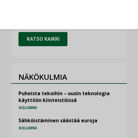
Kaivamattomat menetelmät
vakiinnuttavat asemansa taloyhtiöissä
,
LEHDEN ARTIKKELIT
TILAAJILLE
KATSO KAIKKI
NÄKÖKULMIA
Puheista tekoihin – uusin teknologia
käyttöön kiinteistöissä
KOLUMNI
Sähköistäminen säästää euroja
KOLUMNI