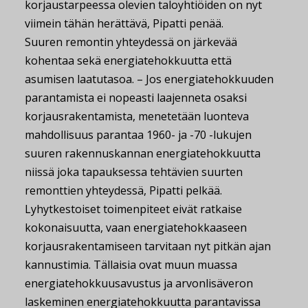
korjaustarpeessa olevien taloyhtiöiden on nyt
viimein tähän herättävä, Pipatti penää.
Suuren remontin yhteydessä on järkevää
kohentaa sekä energiatehokkuutta että
asumisen laatutasoa. – Jos energiatehokkuuden
parantamista ei nopeasti laajenneta osaksi
korjausrakentamista, menetetään luonteva
mahdollisuus parantaa 1960- ja -70 -lukujen
suuren rakennuskannan energiatehokkuutta
niissä joka tapauksessa tehtävien suurten
remonttien yhteydessä, Pipatti pelkää.
Lyhytkestoiset toimenpiteet eivät ratkaise
kokonaisuutta, vaan energiatehokkaaseen
korjausrakentamiseen tarvitaan nyt pitkän ajan
kannustimia. Tällaisia ovat muun muassa
energiatehokkuusavustus ja arvonlisäveron
laskeminen energiatehokkuutta parantavissa