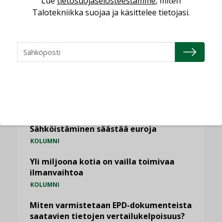
Lue
tietosuojaselosteestamme
, miten
Talotekniikka suojaa ja käsittelee tietojasi.
NÄKÖKULMIA
Puheista tekoihin – uusin teknologia
käyttöön kiinteistöissä
KOLUMNI
Sähköistäminen säästää euroja
KOLUMNI
Yli miljoona kotia on vailla toimivaa
ilmanvaihtoa
KOLUMNI
Miten varmistetaan EPD-dokumenteista
saatavien tietojen vertailukelpoisuus?