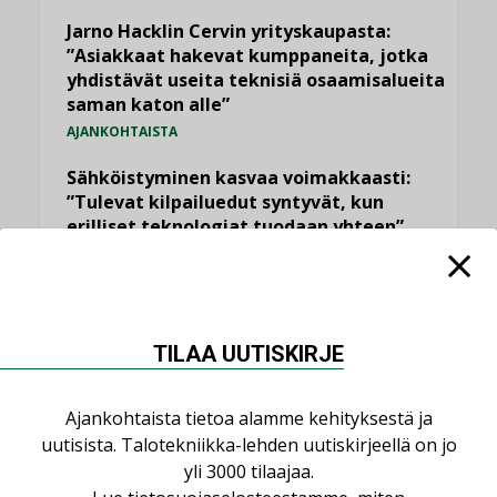
Jarno Hacklin Cervin yrityskaupasta:
”Asiakkaat hakevat kumppaneita, jotka
yhdistävät useita teknisiä osaamisalueita
saman katon alle”
AJANKOHTAISTA
Sähköistyminen kasvaa voimakkaasti:
”Tulevat kilpailuedut syntyvät, kun
erilliset teknologiat tuodaan yhteen”
,
AJANKOHTAISTA
TILAAJILLE
Kaivamattomat menetelmät
vakiinnuttavat asemansa taloyhtiöissä
,
TILAA UUTISKIRJE
LEHDEN ARTIKKELIT
TILAAJILLE
Puutteellinen eristys lisää lämpöhäviöitä
Ajankohtaista tietoa alamme kehityksestä ja
LEHDEN ARTIKKELIT
uutisista. Talotekniikka-lehden uutiskirjeellä on jo
yli 3000 tilaajaa.
KATSO KAIKKI