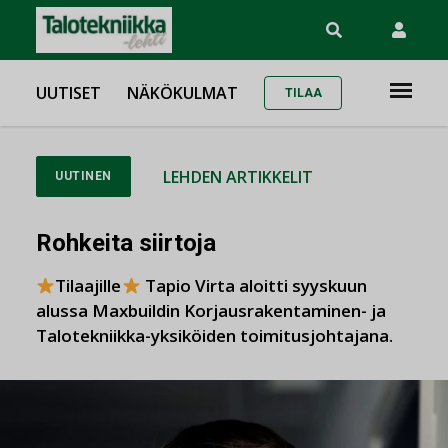
UUTISET
NÄKÖKULMAT
TILAA
LEHDEN ARTIKKELIT
UUTINEN
Rohkeita siirtoja
Tilaajille
Tapio Virta aloitti syyskuun
alussa Maxbuildin Korjausrakentaminen- ja
Talotekniikka-yksiköiden toimitusjohtajana.