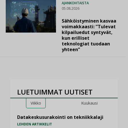
AJANKOHTAISTA
05.08.2026
Sähköistyminen kasvaa
voimakkaasti: ”Tulevat
kilpailuedut syntyvät,
kun erilliset
teknologiat tuodaan
yhteen”
LUETUIMMAT UUTISET
Viikko
Kuukausi
Datakeskusurakointi on tekniikkalaji
LEHDEN ARTIKKELIT