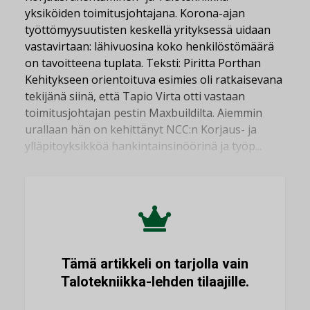
yksiköiden toimitusjohtajana. Korona-ajan
työttömyysuutisten keskellä yrityksessä uidaan
vastavirtaan: lähivuosina koko henkilöstömäärä
on tavoitteena tuplata. Teksti: Piritta Porthan
Kehitykseen orientoituva esimies oli ratkaisevana
tekijänä siinä, että Tapio Virta otti vastaan
toimitusjohtajan pestin Maxbuildilta. Aiemmin
urallaan hän on kehittänyt NCC:n Korjaus- ja
ylläpitoyksikköä hankintainsinöörinä ja työp...
Tämä artikkeli on tarjolla vain
Talotekniikka-lehden tilaajille.