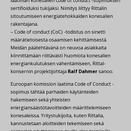
laatiman konesalien code of conduct -sopimuksen
sertifioiduksi tukijaksi. Nimitys liittyy Rittalin
sitoutumiseen energiatehokkaiden konesalien
rakentajana.
– Code of conduct (CoC) -todistus on sinetti
määrätietoisesta osaamisen kehittämisestä.
Meidän päätehtävänä on neuvoa asiakkaita
kiinnittämään riittävästi huomiota konesalien
energiankulutuksen vähentämiseen, Rittal-
konsernin projektijohtaja
Ralf Dahmer
sanoo.
Euroopan komission laatima Code of Conduct -
sopimus tähtää parhaiden käytänteiden
hakemiseen sekä yhteisten
energiansäästötavoitteiden määrittelemiseen
konesaleissa. Yritystukijoita, kuten Rittalia,
kannustetaan aloitteiden tekemiseen sekä