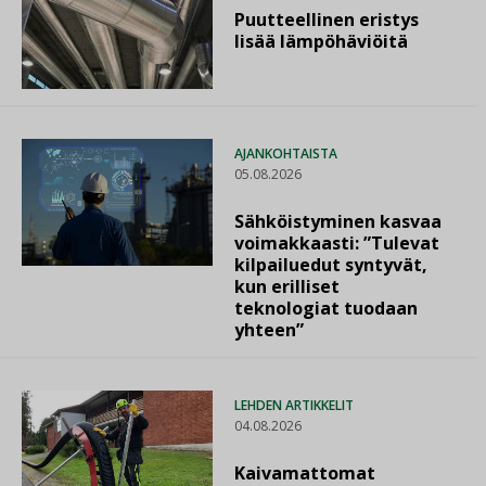
Puutteellinen eristys
lisää lämpöhäviöitä
AJANKOHTAISTA
05.08.2026
Sähköistyminen kasvaa
voimakkaasti: ”Tulevat
kilpailuedut syntyvät,
kun erilliset
teknologiat tuodaan
yhteen”
LEHDEN ARTIKKELIT
04.08.2026
Kaivamattomat