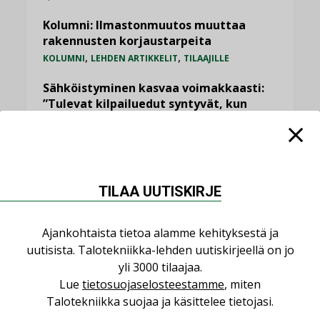
Kolumni: Ilmastonmuutos muuttaa
rakennusten korjaustarpeita
,
,
KOLUMNI
LEHDEN ARTIKKELIT
TILAAJILLE
Sähköistyminen kasvaa voimakkaasti:
”Tulevat kilpailuedut syntyvät, kun
erilliset teknologiat tuodaan yhteen”
,
AJANKOHTAISTA
TILAAJILLE
Bravida sai LVI-urakoita koulujen
perusparannushankkeissa
TILAA UUTISKIRJE
,
AJANKOHTAISTA
TILAAJILLE
Ajankohtaista tietoa alamme kehityksestä ja
KATSO KAIKKI
uutisista. Talotekniikka-lehden uutiskirjeellä on jo
yli 3000 tilaajaa.
Lue
tietosuojaselosteestamme
, miten
Talotekniikka suojaa ja käsittelee tietojasi.