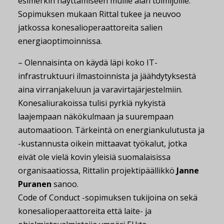
esimerkin näyttämiseen muille alan toimijoille.
Sopimuksen mukaan Rittal tukee ja neuvoo
jatkossa konesalioperaattoreita salien
energiaoptimoinnissa.
– Olennaisinta on käydä läpi koko IT-
infrastruktuuri ilmastoinnista ja jäähdytyksestä
aina virranjakeluun ja varavirtajärjestelmiin.
Konesaliurakoissa tulisi pyrkiä nykyistä
laajempaan näkökulmaan ja suurempaan
automaatioon. Tärkeintä on energiankulutusta ja
-kustannusta oikein mittaavat työkalut, jotka
eivät ole vielä kovin yleisiä suomalaisissa
organisaatiossa, Rittalin projektipäällikkö
Janne
Puranen
sanoo.
Code of Conduct -sopimuksen tukijoina on sekä
konesalioperaattoreita että laite- ja