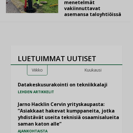
menetelmät
vakiinnuttavat
asemansa taloyhtiöissä
LUETUIMMAT UUTISET
Viikko
Kuukausi
Datakeskusurakointi on tekniikkalaji
LEHDEN ARTIKKELIT
Jarno Hacklin Cervin yrityskaupasta:
”Asiakkaat hakevat kumppaneita, jotka
yhdistävät useita teknisiä osaamisalueita
saman katon alle”
AJANKOHTAISTA