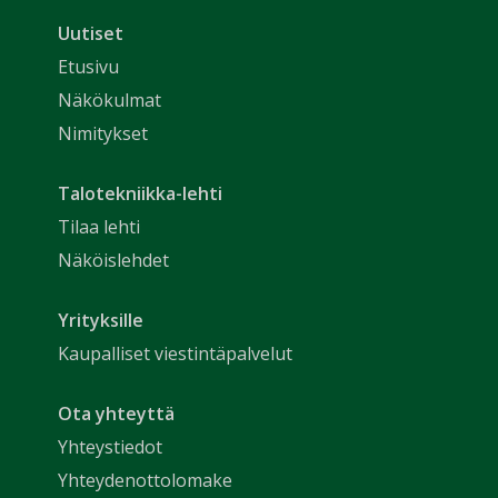
Uutiset
Etusivu
Näkökulmat
Nimitykset
Talotekniikka-lehti
Tilaa lehti
Näköislehdet
Yrityksille
Kaupalliset viestintäpalvelut
Ota yhteyttä
Yhteystiedot
Yhteydenottolomake