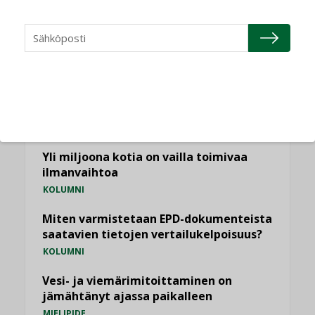
NÄKÖKULMIA
Puheista tekoihin – uusin teknologia
käyttöön kiinteistöissä
KOLUMNI
Sähköistäminen säästää euroja
KOLUMNI
Yli miljoona kotia on vailla toimivaa
ilmanvaihtoa
KOLUMNI
Miten varmistetaan EPD-dokumenteista
saatavien tietojen vertailukelpoisuus?
KOLUMNI
Vesi- ja viemärimitoittaminen on
jämähtänyt ajassa paikalleen
MIELIPIDE