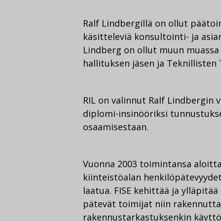
Ralf Lindbergillä on ollut pääto
käsitteleviä konsultointi- ja as
Lindberg on ollut muun muassa
hallituksen jäsen ja Teknillisten
RIL on valinnut Ralf Lindbergi
diplomi-insinööriksi tunnustuk
osaamisestaan.
Vuonna 2003 toimintansa aloittan
kiinteistöalan henkilöpätevyyde
laatua. FISE kehittää ja ylläpitää
pätevät toimijat niin rakennutta
rakennustarkastuksenkin käyttöö