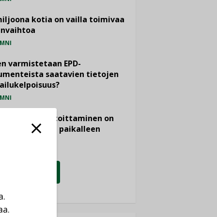
miljoona kotia on vailla toimivaa
anvaihtoa
MNI
n varmistetaan EPD-
menteista saatavien tietojen
ailukelpoisuus?
MNI
- ja viemärimitoittaminen on
htänyt ajassa paikalleen
PIDE
KATSO KAIKKI
a.
aa.