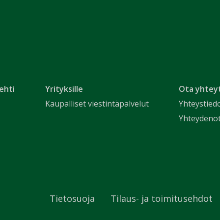
ehti
Yrityksille
Ota yhtey
Kaupalliset viestintäpalvelut
Yhteystied
Yhteydeno
Tietosuoja
Tilaus- ja toimitusehdot