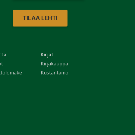
TILAA LEHTI
ttä
Kirjat
ot
Kirjakauppa
ttolomake
Kustantamo