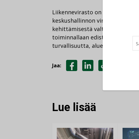
Liikennevirasto on liikenne- ja v
keskushallinnon virasto, joka va
kehittämisestä valtion hallinnoim
toiminnallaan edistää liikennejä
turvallisuutta, alueiden tasapain
Jaa:
JAA
JAA
KOPIOI
FACEBOOKISSA
LINKEDINISSÄ
LINKKI
Lue lisää