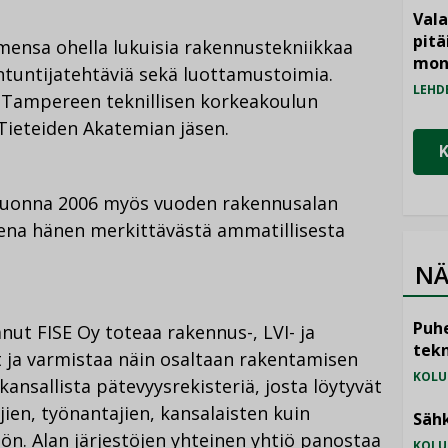
Vala
pitä
imensa ohella lukuisia rakennustekniikkaa
mon
iantuntijatehtäviä sekä luottamustoimia.
LEHD
 Tampereen teknillisen korkeakoulun
 Tieteiden Akatemian jäsen.
n vuonna 2006 myös vuoden rakennusalan
sena hänen merkittävästä ammatillisesta
NÄ
Puhe
ut FISE Oy toteaa rakennus-, LVI- ja
tekn
t ja varmistaa näin osaltaan rakentamisen
KOLU
 kansallista pätevyysrekisteriä, josta löytyvät
jien, työnantajien, kansalaisten kuin
Sähk
n. Alan järjestöjen yhteinen yhtiö panostaa
KOLU