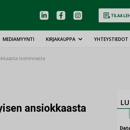
TILAA LE
MEDIAMYYNTI
KIRJAKAUPPA
YHTEYSTIEDOT
iokkaasta toiminnasta
LU
tyisen ansiokkaasta
Data