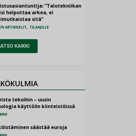
istusasiantuntija: ”Talotekniikan
isi helpottaa arkea, ei
imutkaistaa sitä”
,
EN ARTIKKELIT
TILAAJILLE
KATSO KAIKKI
KÖKULMIA
ista tekoihin – uusin
ologia käyttöön kiinteistöissä
MNI
öistäminen säästää euroja
MNI