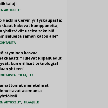
iikkalaji
EN ARTIKKELIT
o Hacklin Cervin yrityskaupasta:
iakkaat hakevat kumppaneita,
a yhdistävät useita teknisiä
misalueita saman katon alle”
KOHTAISTA
köistyminen kasvaa
akkaasti: ”Tulevat kilpailuedut
yvät, kun erilliset teknologiat
daan yhteen”
,
KOHTAISTA
TILAAJILLE
vamattomat menetelmät
iinnuttavat asemansa
yhtiöissä
,
EN ARTIKKELIT
TILAAJILLE