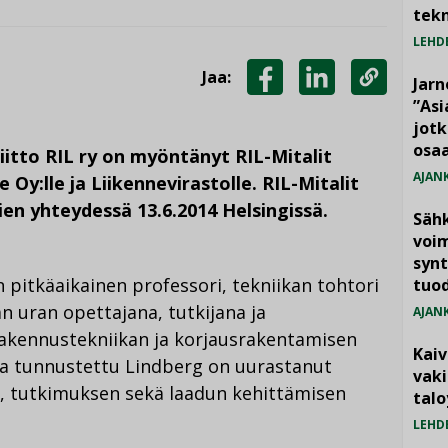
tekn
LEHD
Jaa:
Jarn
JAA
JAA
KOPIOI
”As
jotk
FACEBOOKISSA
LINKEDINISSÄ
LINKKI
osaa
itto RIL ry on myöntänyt RIL-Mitalit
AJAN
e Oy:lle ja Liikennevirastolle. RIL-Mitalit
lien yhteydessä 13.6.2014 Helsingissä.
Säh
voim
synt
 pitkäaikainen professori, tekniikan tohtori
tuo
n uran opettajana, tutkijana ja
AJAN
nrakennustekniikan ja korjausrakentamisen
Kai
ja tunnustettu Lindberg on uurastanut
vak
, tutkimuksen sekä laadun kehittämisen
talo
LEHD