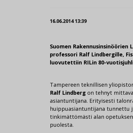
16.06.2014 13:39
Suomen Rakennusinsinöörien Li
professori Ralf Lindbergille, Fis
luovutettiin RILin 80-vuotisjuh
Tampereen teknillisen yliopiston
Ralf Lindberg
on tehnyt mittava
asiantuntijana. Erityisesti talo
huippuasiantuntijana tunnettu 
tinkimättömästi alan opetuksen
puolesta.