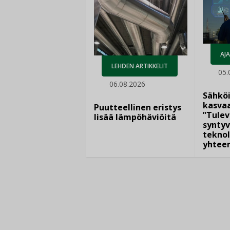
AJ
LEHDEN ARTIKKELIT
05.
06.08.2026
Sähkö
kasvaa
Puutteellinen eristys
”Tulev
lisää lämpöhäviöitä
syntyv
teknol
yhtee