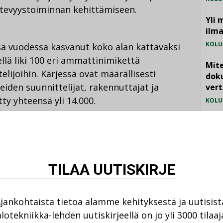
ätevyystoiminnan kehittämiseen.
Yli 
ilm
KOLU
ä vuodessa kasvanut koko alan kattavaksi
kellä liki 100 eri ammattinimikettä
Mite
lijoihin. Kärjessä ovat määrällisesti
doku
eiden suunnittelijat, rakennuttajat ja
vert
ty yhteensä yli 14.000.
KOLU
Vesi
jämä
a ohjaavat eettiset ohjeet. Päteväksi todetut
MIELI
siin ammatillisiin vaatimuksiin,
mistavan mukaiseen toimintaan.
TILAA UUTISKIRJE
iojärjestelmä, jonka mukaan henkilö voi
pätevyytensä voidaan peruuttaa määräajaksi
jankohtaista tietoa alamme kehityksestä ja uutisist
lotekniikka-lehden uutiskirjeellä on jo yli 3000 tilaaj