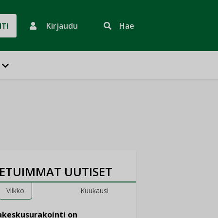
Kirjaudu
Hae
HTI
ETUIMMAT UUTISET
Viikko
Kuukausi
keskusurakointi on