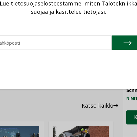
Lue
tietosuojaselosteestamme
, miten Talotekniikk
NI
suojaa ja käsittelee tietojasi.
iestintäministeriön hallinnonalalla toimiva
staa liikenteen palvelutason ylläpidosta ja
Cons
illa liikenneväylillä. Viraston tehtävänä on
NIMI
rjestelmän toimivuutta, liikenteen
oista kehitystä ja kestävää kehitystä.
Refa
NIMI
Gra
NIMI
Schn
NIMI
Katso kaikki