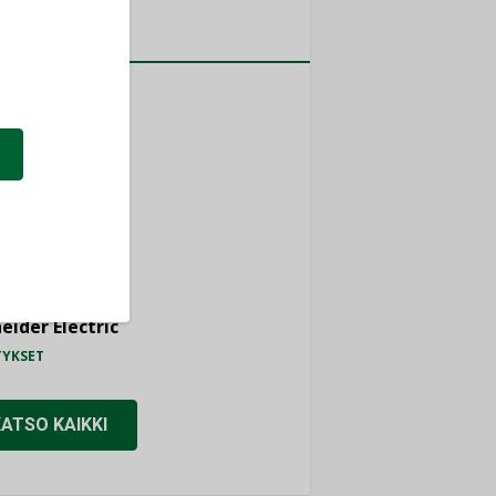
a
MITYKSET
ti
TYKSET
ir
TYKSET
nlund Oy
TYKSET
eider Electric
TYKSET
KATSO KAIKKI