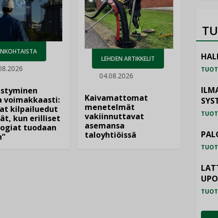
TU
ANKOHTAISTA
HAL
LEHDEN ARTIKKELIT
08.2026
TUOT
04.08.2026
ILM
istyminen
Kaivamattomat
 voimakkaasti:
SYS
menetelmät
at kilpailuedut
TUOT
vakiinnuttavat
ät, kun erilliset
asemansa
ogiat tuodaan
PAL
taloyhtiöissä
n”
TUOT
LAT
UP
TUOT