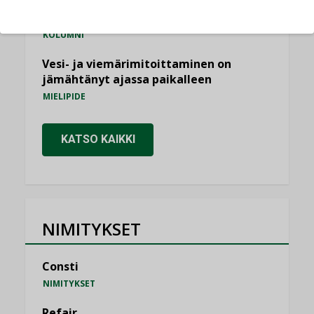
Miten varmistetaan EPD-dokumenteista
saatavien tietojen vertailukelpoisuus?
KOLUMNI
Vesi- ja viemärimitoittaminen on
jämähtänyt ajassa paikalleen
MIELIPIDE
KATSO KAIKKI
NIMITYKSET
Consti
NIMITYKSET
Refair