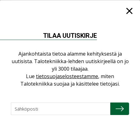
KATSO KAIKKI
TILAA UUTISKIRJE
NÄKÖKULMIA
Ajankohtaista tietoa alamme kehityksestä ja
uutisista. Talotekniikka-lehden uutiskirjeellä on jo
Puheista tekoihin – uusin teknologia
yli 3000 tilaajaa.
käyttöön kiinteistöissä
Lue
tietosuojaselosteestamme
, miten
KOLUMNI
Talotekniikka suojaa ja käsittelee tietojasi.
Sähköistäminen säästää euroja
KOLUMNI
Yli miljoona kotia on vailla toimivaa
ilmanvaihtoa
KOLUMNI