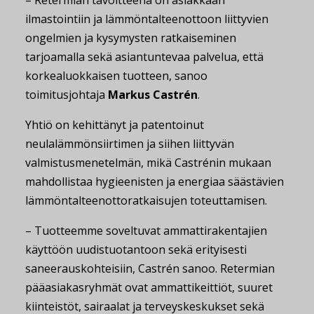
– Retermian tavoitteena on asiakkaan
ilmastointiin ja lämmöntalteenottoon liittyvien
ongelmien ja kysymysten ratkaiseminen
tarjoamalla sekä asiantuntevaa palvelua, että
korkealuokkaisen tuotteen, sanoo
toimitusjohtaja
Markus Castrén
.
Yhtiö on kehittänyt ja patentoinut
neulalämmönsiirtimen ja siihen liittyvän
valmistusmenetelmän, mikä Castrénin mukaan
mahdollistaa hygieenisten ja energiaa säästävien
lämmöntalteenottoratkaisujen toteuttamisen.
– Tuotteemme soveltuvat ammattirakentajien
käyttöön uudistuotantoon sekä erityisesti
saneerauskohteisiin, Castrén sanoo. Retermian
pääasiakasryhmät ovat ammattikeittiöt, suuret
kiinteistöt, sairaalat ja terveyskeskukset sekä