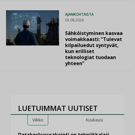
AJANKOHTAISTA
05.08.2026
Sähköistyminen kasvaa
voimakkaasti: ”Tulevat
kilpailuedut syntyvät,
kun erilliset
teknologiat tuodaan
yhteen”
LUETUIMMAT UUTISET
Viikko
Kuukausi
Datakeskusurakointi on tekniikkalaji