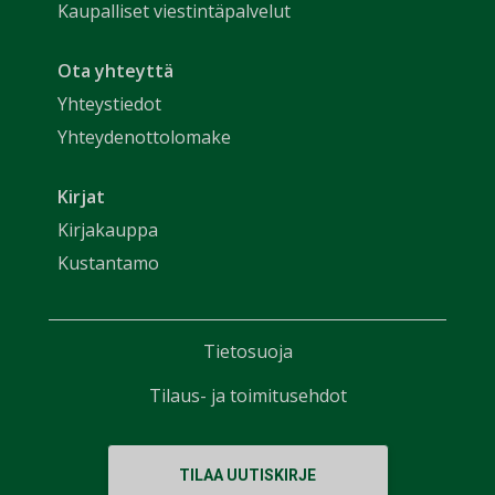
Kaupalliset viestintäpalvelut
Ota yhteyttä
Yhteystiedot
Yhteydenottolomake
Kirjat
Kirjakauppa
Kustantamo
Tietosuoja
Tilaus- ja toimitusehdot
TILAA UUTISKIRJE