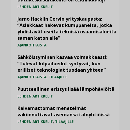
LEHDEN ARTIKKELIT
Jarno Hacklin Cervin yrityskaupasta:
”Asiakkaat hakevat kumppaneita, jotka
yhdistävät useita teknisiä osaamisalueita
saman katon alle”
AJANKOHTAISTA
Sähköistyminen kasvaa voimakkaasti:
”Tulevat kilpailuedut syntyvät, kun
erilliset teknologiat tuodaan yhteen”
,
AJANKOHTAISTA
TILAAJILLE
Puutteellinen eristys lisää lämpöhäviöitä
LEHDEN ARTIKKELIT
Kaivamattomat menetelmät
vakiinnuttavat asemansa taloyhtiöissä
,
LEHDEN ARTIKKELIT
TILAAJILLE