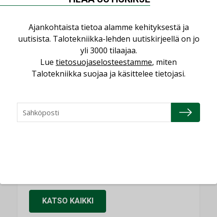
KOLUMNI
Ajankohtaista tietoa alamme kehityksestä ja
Sähköistäminen säästää euroja
uutisista. Talotekniikka-lehden uutiskirjeellä on jo
KOLUMNI
yli 3000 tilaajaa.
Lue
tietosuojaselosteestamme
, miten
Yli miljoona kotia on vailla toimivaa
Talotekniikka suojaa ja käsittelee tietojasi.
ilmanvaihtoa
KOLUMNI
Miten varmistetaan EPD-dokumenteista
saatavien tietojen vertailukelpoisuus?
KOLUMNI
Vesi- ja viemärimitoittaminen on
jämähtänyt ajassa paikalleen
MIELIPIDE
KATSO KAIKKI