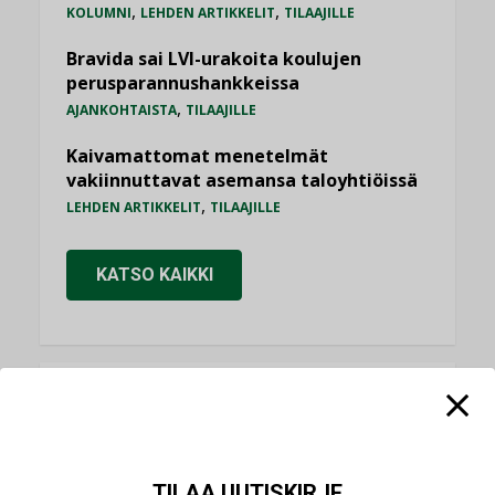
,
,
KOLUMNI
LEHDEN ARTIKKELIT
TILAAJILLE
Bravida sai LVI-urakoita koulujen
perusparannushankkeissa
,
AJANKOHTAISTA
TILAAJILLE
Kaivamattomat menetelmät
vakiinnuttavat asemansa taloyhtiöissä
,
LEHDEN ARTIKKELIT
TILAAJILLE
KATSO KAIKKI
NÄKÖKULMIA
Puheista tekoihin – uusin teknologia
TILAA UUTISKIRJE
käyttöön kiinteistöissä