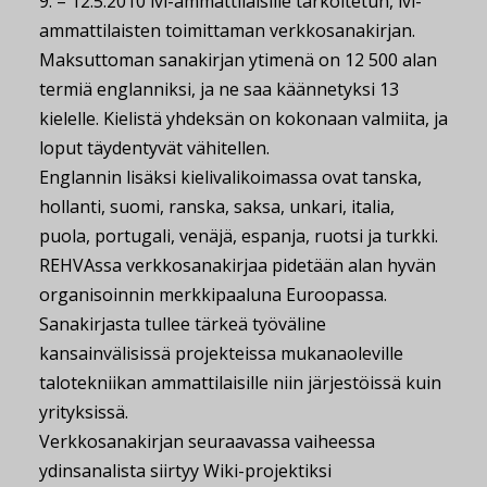
9. – 12.5.2010 lvi-ammattilaisille tarkoitetun, lvi-
ammattilaisten toimittaman verkkosanakirjan.
Maksuttoman sanakirjan ytimenä on 12 500 alan
termiä englanniksi, ja ne saa käännetyksi 13
kielelle. Kielistä yhdeksän on kokonaan valmiita, ja
loput täydentyvät vähitellen.
Englannin lisäksi kielivalikoimassa ovat tanska,
hollanti, suomi, ranska, saksa, unkari, italia,
puola, portugali, venäjä, espanja, ruotsi ja turkki.
REHVAssa verkkosanakirjaa pidetään alan hyvän
organisoinnin merkkipaaluna Euroopassa.
Sanakirjasta tullee tärkeä työväline
kansainvälisissä projekteissa mukanaoleville
talotekniikan ammattilaisille niin järjestöissä kuin
yrityksissä.
Verkkosanakirjan seuraavassa vaiheessa
ydinsanalista siirtyy Wiki-projektiksi