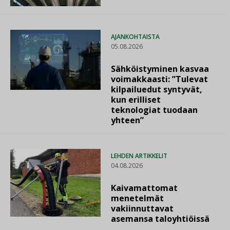
AJANKOHTAISTA
05.08.2026
Sähköistyminen kasvaa
voimakkaasti: ”Tulevat
kilpailuedut syntyvät,
kun erilliset
teknologiat tuodaan
yhteen”
LEHDEN ARTIKKELIT
04.08.2026
Kaivamattomat
menetelmät
vakiinnuttavat
asemansa taloyhtiöissä