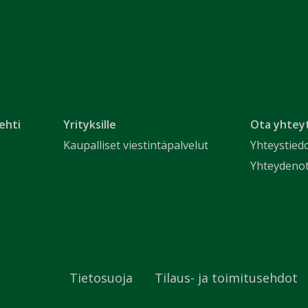
ehti
Yrityksille
Ota yhtey
Kaupalliset viestintäpalvelut
Yhteystied
Yhteydeno
Tietosuoja
Tilaus- ja toimitusehdot