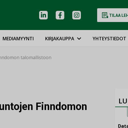
TILAA LE
MEDIAMYYNTI
KIRJAKAUPPA
YHTEYSTIEDOT
inndomon talomallistoon
LU
suntojen Finndomon
Data