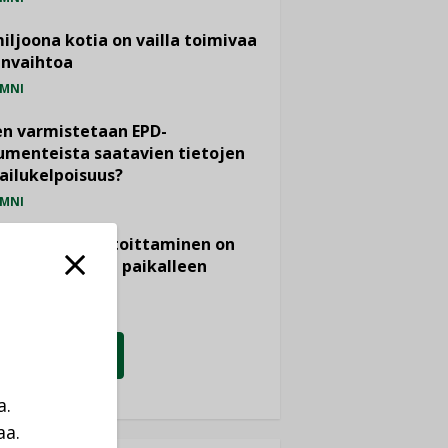
miljoona kotia on vailla toimivaa
anvaihtoa
MNI
n varmistetaan EPD-
menteista saatavien tietojen
ailukelpoisuus?
MNI
- ja viemärimitoittaminen on
htänyt ajassa paikalleen
PIDE
KATSO KAIKKI
a.
aa.