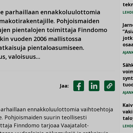
tekn
ee parhaillaan ennakkoluulottomia
LEHD
omakotirakentajille. Pohjoismaiden
Jarn
tujen pientalojen toimittaja Finndomo
”As
kin vuoden 2006 mallistossa
jotk
osaa
atkaisuja pientaloasumiseen.
AJAN
, valoisuus...
Säh
voim
synt
tuo
Jaa:
AJAN
JAA
JAA
KOPIOI
FACEBOOKISSA
LINKEDINISSÄ
LINKKI
Kai
arhaillaan ennakkoluulottomia vaihtoehtoja
vak
e. Pohjoismaiden suurin teollisesti
talo
ittaja Finndomo tarjoaa Vaajatalot-
LEHD