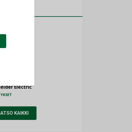
a
MITYKSET
ti
TYKSET
ir
TYKSET
nlund Oy
TYKSET
eider Electric
TYKSET
KATSO KAIKKI