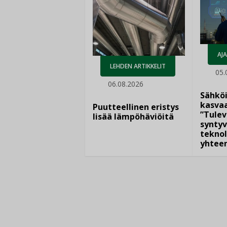
AJ
LEHDEN ARTIKKELIT
05.
06.08.2026
Sähkö
kasvaa
Puutteellinen eristys
”Tulev
lisää lämpöhäviöitä
syntyv
teknol
yhtee