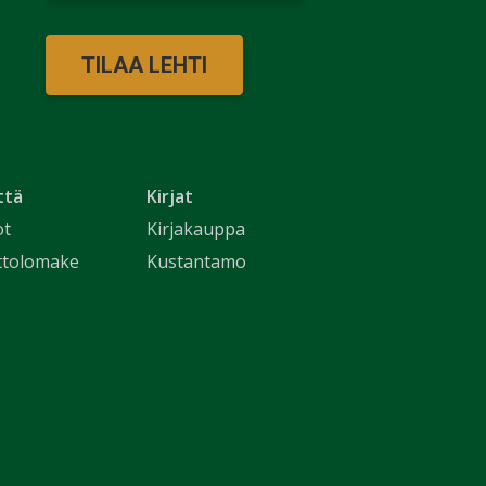
TILAA LEHTI
ttä
Kirjat
ot
Kirjakauppa
ttolomake
Kustantamo