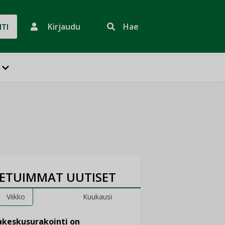
Kirjaudu
Hae
HTI
ETUIMMAT UUTISET
Viikko
Kuukausi
keskusurakointi on