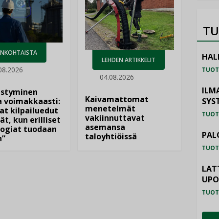
TU
ANKOHTAISTA
HAL
LEHDEN ARTIKKELIT
08.2026
TUOT
04.08.2026
ILM
istyminen
Kaivamattomat
 voimakkaasti:
SYS
menetelmät
at kilpailuedut
TUOT
vakiinnuttavat
ät, kun erilliset
asemansa
ogiat tuodaan
PAL
taloyhtiöissä
n”
TUOT
LAT
UP
TUOT