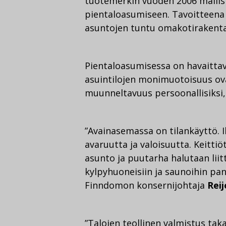
tuotemerkin vuoden 2006 mallist
pientaloasumiseen. Tavoitteena o
asuntojen tuntu omakotirakent
Pientaloasumisessa on havaittavi
asuintilojen monimuotoisuus ovat
muunneltavuus persoonallisiksi,
”Avainasemassa on tilankäyttö. I
avaruutta ja valoisuutta. Keittiö
asunto ja puutarha halutaan liitt
kylpyhuoneisiin ja saunoihin pa
Finndomon konsernijohtaja
Rei
”Talojen teollinen valmistus ta