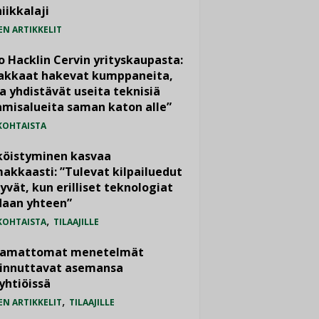
iikkalaji
EN ARTIKKELIT
o Hacklin Cervin yrityskaupasta:
iakkaat hakevat kumppaneita,
a yhdistävät useita teknisiä
misalueita saman katon alle”
KOHTAISTA
köistyminen kasvaa
akkaasti: ”Tulevat kilpailuedut
yvät, kun erilliset teknologiat
daan yhteen”
,
KOHTAISTA
TILAAJILLE
vamattomat menetelmät
iinnuttavat asemansa
yhtiöissä
,
EN ARTIKKELIT
TILAAJILLE