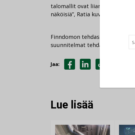
talomallit ovat liian lukkoon lyö
näköisiä”, Ratia kuvailee.
Finndomon tehdasarkkitehtien h
suunnitelmat tehdastuotantoon 
Jaa:
JAA
JAA
KOPIOI
FACEBOOKISSA
LINKEDINISSÄ
LINKKI
Lue lisää