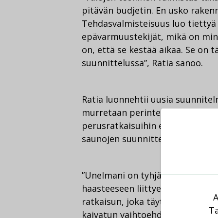
pitävän budjetin. En usko rakenn
Tehdasvalmisteisuus luo tiettyä
epävarmuustekijät, mikä on minu
on, että se kestää aikaa. Se on t
suunnittelussa”, Ratia sanoo.
Ratia luonnehtii uusia suunnitel
murretaan perinteiset ratkaisut
perusratkaisuihin erityisesti va
saunojen suunnittelussa, makuu
”Unelmani on tyhjä talo, jossa 
haasteeseen liittyen haluan ratk
A
ratkaisun, joka täyttää nämä toi
Ta
kaivatun vaihtoehdon nykyisellä