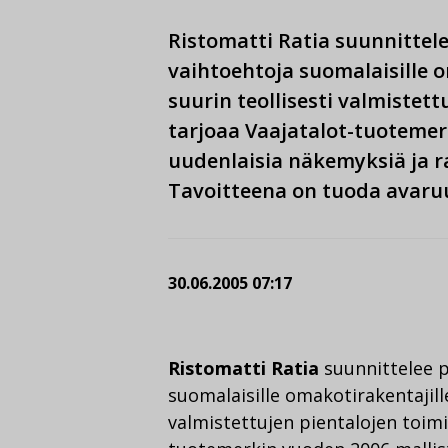
Ristomatti Ratia suunnittel
vaihtoehtoja suomalaisille 
suurin teollisesti valmistet
tarjoaa Vaajatalot-tuotemer
uudenlaisia näkemyksiä ja r
Tavoitteena on tuoda avaruus
30.06.2005 07:17
Ristomatti Ratia
suunnittelee p
suomalaisille omakotirakentajill
valmistettujen pientalojen toim