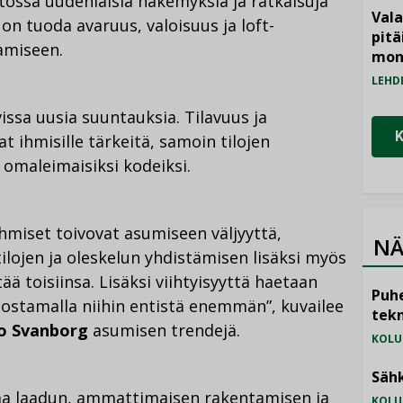
ossa uudenlaisia näkemyksiä ja ratkaisuja
Vala
n tuoda avaruus, valoisuus ja loft-
pitä
amiseen.
mon
LEHD
ssa uusia suuntauksia. Tilavuus ja
 ihmisille tärkeitä, samoin tilojen
 omaleimaisiksi kodeiksi.
hmiset toivovat asumiseen väljyyttä,
NÄ
tilojen ja oleskelun yhdistämisen lisäksi myös
ää toisiinsa. Lisäksi viihtyisyyttä haetaan
Puhe
nostamalla niihin entistä enemmän”, kuvailee
tekn
jo Svanborg
asumisen trendejä.
KOLU
Sähk
kaa laadun, ammattimaisen rakentamisen ja
KOLU