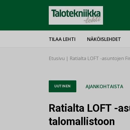
TILAA LEHTI
NÄKÖISLEHDET
Etusivu
|
Ratialta LOFT -asuntojen F
AJANKOHTAISTA
UUTINEN
Ratialta LOFT -a
talomallistoon