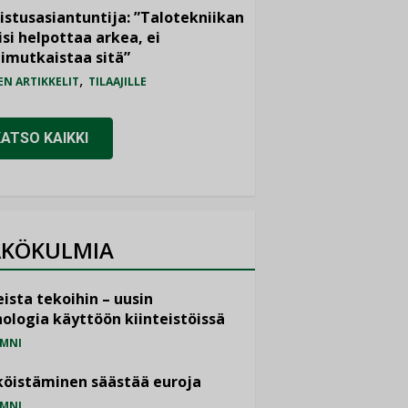
istusasiantuntija: ”Talotekniikan
isi helpottaa arkea, ei
imutkaistaa sitä”
,
EN ARTIKKELIT
TILAAJILLE
KATSO KAIKKI
KÖKULMIA
ista tekoihin – uusin
ologia käyttöön kiinteistöissä
MNI
öistäminen säästää euroja
MNI