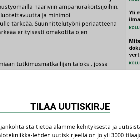
ustyömailla hääriviin ämpäriurakoitsijoihin.
Yli 
 luotettavuutta ja minimoi
ilm
lle tärkeää. Suunnittelutyöni periaatteena
KOLU
ärkeää erityisesti omakotitalojen
Mite
doku
vert
miaan tutkimusmatkailijan taloksi, jossa
KOLU
. Ratia kaipaa kohennusta perinteisiin
Vesi
atteiden säilytyksessä, kylpyhuoneiden ja
jämä
huoneiden koossa sekä eteisissä.
MIELI
TILAA UUTISKIRJE
valo pääsee kulkemaan vapaasti. Tähän
aista monia kysymyksiä ja suunnitella
jankohtaista tietoa alamme kehityksestä ja uutisist
veet. Uskon, että uudet talomallit tarjoavat
lotekniikka-lehden uutiskirjeellä on jo yli 3000 tilaaj
 talomallirintamalla. Minusta monet nykyiset