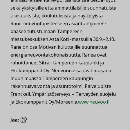
ammattilaisille. Rane-portaalista saa tietoa myös
sekä yksityisille että ammattilaisille suunnatuista
tilaisuuksista, koulutuksista ja näyttelyistä.
Rane-neuvontapisteeseen asiantuntijoineen
pääsee tutustumaan Tampereen
messukeskuksen Asta Koti -messuilla 30.9.–2.10.
Rane on osa Motivan kuluttajille suunnattua
energianeuvontakokonaisuutta. Ranea ovat
rahoittaneet Sitra, Tampereen kaupunki ja
Ekokumppanit Oy. Neuvonnassa ovat mukana
muun muassa Tampereen kaupungin
rakennusvalvonta ja asuntotoimi, Palvelupiste
Frenckell, Ympäristöterveys – Terveyden suojelu
ja Ekokumppanit Oy/Moreenia.
www.neuvoo.fi
Jaa: