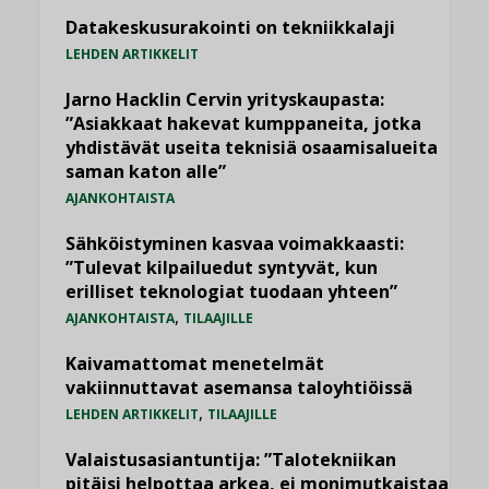
Datakeskusurakointi on tekniikkalaji
LEHDEN ARTIKKELIT
Jarno Hacklin Cervin yrityskaupasta:
”Asiakkaat hakevat kumppaneita, jotka
yhdistävät useita teknisiä osaamisalueita
saman katon alle”
AJANKOHTAISTA
Sähköistyminen kasvaa voimakkaasti:
”Tulevat kilpailuedut syntyvät, kun
erilliset teknologiat tuodaan yhteen”
,
AJANKOHTAISTA
TILAAJILLE
Kaivamattomat menetelmät
vakiinnuttavat asemansa taloyhtiöissä
,
LEHDEN ARTIKKELIT
TILAAJILLE
Valaistusasiantuntija: ”Talotekniikan
pitäisi helpottaa arkea, ei monimutkaistaa