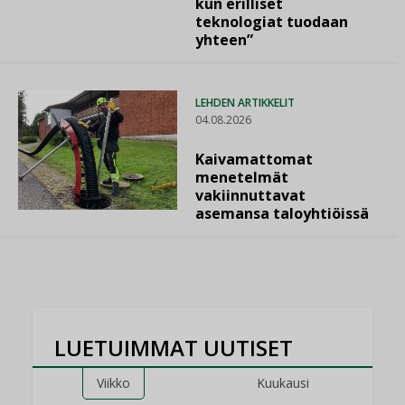
kun erilliset
teknologiat tuodaan
yhteen”
LEHDEN ARTIKKELIT
04.08.2026
Kaivamattomat
menetelmät
vakiinnuttavat
asemansa taloyhtiöissä
LUETUIMMAT UUTISET
Viikko
Kuukausi