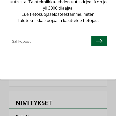
uutisista. Talotekniikka-lehden uutiskirjeellä on jo
ilmanvaihtoa
yli 3000 tilaajaa.
KOLUMNI
Lue
tietosuojaselosteestamme
, miten
Miten varmistetaan EPD-dokumenteista
Talotekniikka suojaa ja käsittelee tietojasi.
saatavien tietojen vertailukelpoisuus?
KOLUMNI
Vesi- ja viemärimitoittaminen on
jämähtänyt ajassa paikalleen
MIELIPIDE
KATSO KAIKKI
NIMITYKSET