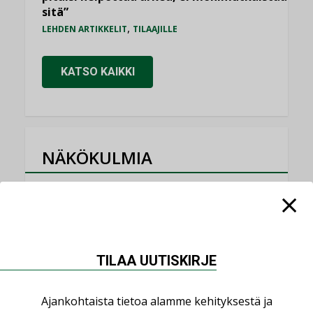
sitä”
,
LEHDEN ARTIKKELIT
TILAAJILLE
KATSO KAIKKI
NÄKÖKULMIA
Puheista tekoihin – uusin teknologia
käyttöön kiinteistöissä
KOLUMNI
Sähköistäminen säästää euroja
TILAA UUTISKIRJE
KOLUMNI
Ajankohtaista tietoa alamme kehityksestä ja
Yli miljoona kotia on vailla toimivaa