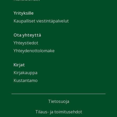
Yrityksille
Kaupalliset viestintäpalvelut
Ota yhteyttä
Yhteystiedot
Yhteydenottolomake
Kirjat
Kirjakauppa
Kustantamo
Tietosuoja
Tilaus- ja toimitusehdot