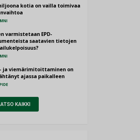
miljoona kotia on vailla toimivaa
anvaihtoa
MNI
n varmistetaan EPD-
menteista saatavien tietojen
ailukelpoisuus?
MNI
- ja viemärimitoittaminen on
htänyt ajassa paikalleen
PIDE
KATSO KAIKKI