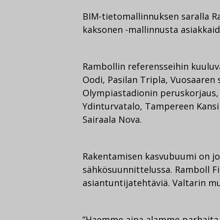
BIM-tietomallinnuksen saralla Ra
kaksonen -mallinnusta asiakkaid
Rambollin referensseihin kuulu
Oodi, Pasilan Tripla, Vuosaaren 
Olympiastadionin peruskorjaus, 
Ydinturvatalo, Tampereen Kansi
Sairaala Nova.
Rakentamisen kasvubuumi on j
sähkösuunnittelussa. Ramboll F
asiantuntijatehtäviä. Valtarin m
”Haemme aina alamme parhaita 