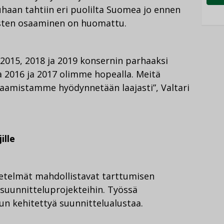
iuhaan tahtiin eri puolilta Suomea jo ennen
aisten osaaminen on huomattu.
 2015, 2018 ja 2019 konsernin parhaaksi
a 2016 ja 2017 olimme hopealla. Meitä
saamistamme hyödynnetään laajasti”, Valtari
ille
etelmät mahdollistavat tarttumisen
n suunnitteluprojekteihin. Työssä
n kehitettyä suunnittelualustaa.