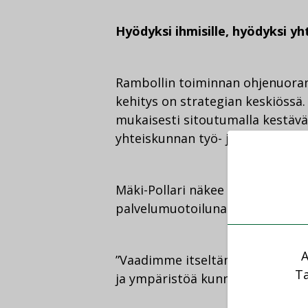
Hyödyksi ihmisille, hyödyksi yh
Rambollin toiminnan ohjenuorana
kehitys on strategian keskiössä.
mukaisesti sitoutumalla kestävän
yhteiskunnan työ- ja elinolosuh
Mäki-Pollari näkee sähköisen tal
palvelumuotoiluna.
A
”Vaadimme itseltämme paljon, k
Ta
ja ympäristöä kunnioittavia ratka