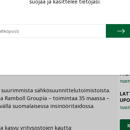
suojaa ja käsittelee tietojasi.
enkilöstön johtamisessa. Yrityksen
TU
dessä”.
HAL
TUOT
ä, että huolehdimme toisistamme
noo.
ILM
SYS
TUOT
nsinööritaidossa
PAL
TUOT
 suurimmista sähkösuunnittelutoimistoista.
LAT
ta Ramboll Groupia – toimintaa 35 maassa –
UP
vällä suomalaisessa insinööritaidossa.
TUOT
a kasvu yritysostojen kautta: