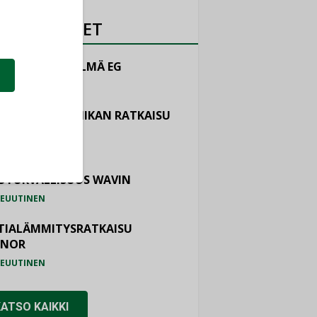
OTEUUTISET
LINTAJÄRJESTELMÄ EG
EUUTINEN
ASTOINTITEKNIIKAN RATKAISU
TEMAIR
EUUTINEN
OTURVALLISUUS WAVIN
EUUTINEN
TIALÄMMITYSRATKAISU
ONOR
EUUTINEN
KATSO KAIKKI