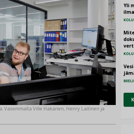
Yli 
ilm
KOLU
Mite
doku
vert
KOLU
Vesi
jämä
MIELI
a. Vasemmalta Ville Hakanen, Henry Laitinen ja