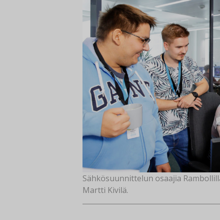
Sähkösuunnittelun osaajia Rambollill
Martti Kivilä.