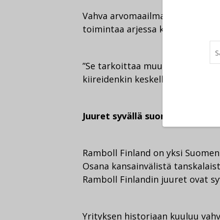
Vahva arvomaailma näkyy myös h
toimintaa arjessa kuvaa sana ”yh
”Se tarkoittaa muun muassa sit
kiireidenkin keskellä”, Valtari sa
Juuret syvällä suomalaisessa i
Ramboll Finland on yksi Suomen
Osana kansainvälistä tanskalais
Ramboll Finlandin juuret ovat sy
Yrityksen historiaan kuuluu vahv