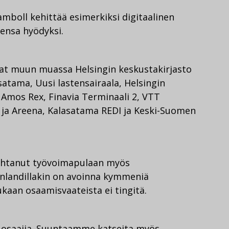
mboll kehittää esimerkiksi digitaalinen
ensa hyödyksi.
vat muun muassa Helsingin keskustakirjasto
satama, Uusi lastensairaala, Helsingin
Amos Rex, Finavia Terminaali 2, VTT
 ja Areena, Kalasatama REDI ja Keski-Suomen
ohtanut työvoimapulaan myös
inlandillakin on avoinna kymmeniä
ukaan osaamisvaateista ei tingitä.
osaajia. Suuntaamme katseita myös