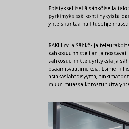
Edistyksellisellä sähköisellä tal
pyrkimyksissä kohti nykyistä pa
yhteiskuntaa hallitusohjelmassak
RAKLI ry ja Sähkö- ja teleurakoit
sähkösuunnittelijan ja nostavat n
sähkösuunnitteluyrityksiä ja sä
osaamisvaatimuksia. Esimerkilli
asiakaslähtöisyyttä, tinkimätönt
muun muassa korostunutta yhtei