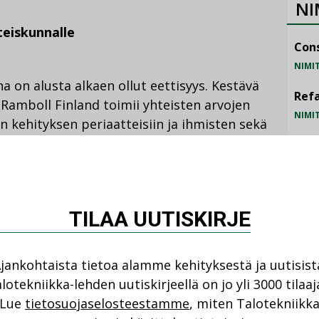
NI
teiskunnalle
Cons
NIMI
 on alusta alkaen ollut eettisyys. Kestävä
Refa
 Ramboll Finland toimii yhteisten arvojen
NIMI
 kehityksen periaatteisiin ja ihmisten sekä
teiden edistämiseen.
Gra
NIMI
Schn
otekniikan palveluna ja työn
TILAA UUTISKIRJE
NIMI
jankohtaista tietoa alamme kehityksestä ja uutisist
un suunnittelemme aikaa kestäviä, ihmisiä
lotekniikka-lehden uutiskirjeellä on jo yli 3000 tilaaj
isuja”, Mäki-Pollari sanoo.
Lue
tietosuojaselosteestamme
, miten Talotekniikk