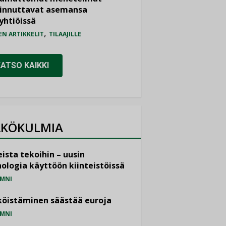
iinnuttavat asemansa
yhtiöissä
,
EN ARTIKKELIT
TILAAJILLE
KATSO KAIKKI
KÖKULMIA
ista tekoihin – uusin
ologia käyttöön kiinteistöissä
MNI
öistäminen säästää euroja
MNI