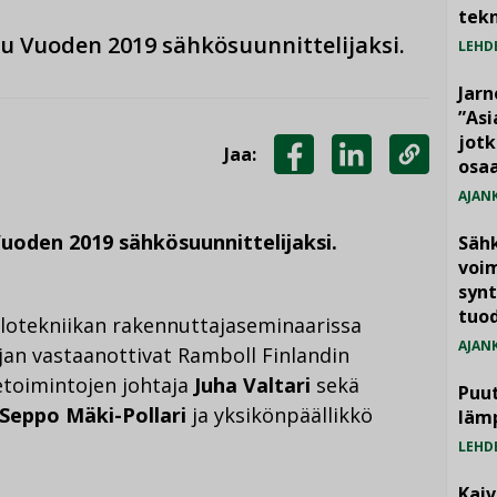
tekn
tu Vuoden 2019 sähkösuunnittelijaksi.
LEHD
Jarn
”As
jotk
Jaa:
osaa
JAA
JAA
KOPIOI
AJAN
FACEBOOKISSA
LINKEDINISSÄ
LINKKI
Vuoden 2019 sähkösuunnittelijaksi.
Säh
voim
synt
tuo
talotekniikan rakennuttajaseminaarissa
AJAN
rjan vastaanottivat Ramboll Finlandin
ketoimintojen johtaja
Juha Valtari
sekä
Puut
Seppo Mäki-Pollari
ja yksikönpäällikkö
läm
LEHD
Kai