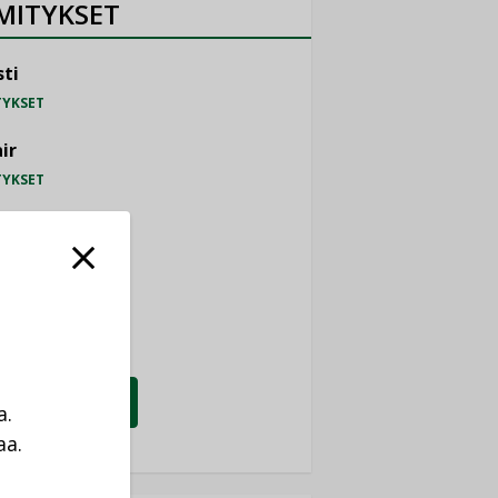
MITYKSET
ti
TYKSET
ir
TYKSET
nlund Oy
TYKSET
eider Electric
TYKSET
KATSO KAIKKI
a.
aa.
a