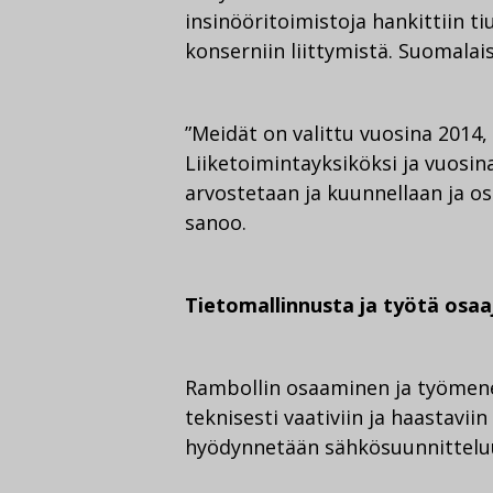
insinööritoimistoja hankittiin t
konserniin liittymistä. Suomal
”Meidät on valittu vuosina 2014,
Liiketoimintayksiköksi ja vuosin
arvostetaan ja kuunnellaan ja o
sanoo.
Tietomallinnusta ja työtä osaaj
Rambollin osaaminen ja työmen
teknisesti vaativiin ja haastavii
hyödynnetään sähkösuunnitteluu