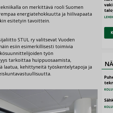
vak
otekniikalla on merkittävä rooli Suomen
talo
rempaa energiatehokkuutta ja hiilivapaata
LEHD
in esitetyin tavoittein.
sijaliitto STUL ry valitsevat Vuoden
äin esiin esimerkillisesti toimivia
hkösuunnittelijoiden työn
syys tarkoittaa huippuosaamista,
NÄ
ä laatua, kehittyneitä työskentelytapoja ja
skuntavastuullisuutta.
Puhe
tekn
KOLU
Sähk
KOLU