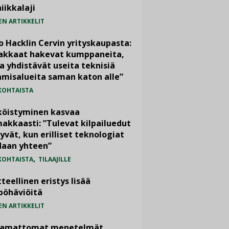
iikkalaji
EN ARTIKKELIT
o Hacklin Cervin yrityskaupasta:
iakkaat hakevat kumppaneita,
a yhdistävät useita teknisiä
misalueita saman katon alle”
KOHTAISTA
köistyminen kasvaa
akkaasti: ”Tulevat kilpailuedut
yvät, kun erilliset teknologiat
daan yhteen”
,
KOHTAISTA
TILAAJILLE
teellinen eristys lisää
pöhäviöitä
EN ARTIKKELIT
vamattomat menetelmät