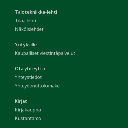
Talotekniikka-lehti
Tilaa lehti
Näköislehdet
Yrityksille
Kaupalliset viestintäpalvelut
Ota yhteyttä
Yhteystiedot
Yhteydenottolomake
Kirjat
Kirjakauppa
Kustantamo