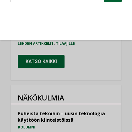
Puutteellinen eristys lisää lämpöhäviöitä
LEHDEN ARTIKKELIT
Kaivamattomat menetelmät
vakiinnuttavat asemansa taloyhtiöissä
,
LEHDEN ARTIKKELIT
TILAAJILLE
KATSO KAIKKI
NÄKÖKULMIA
Puheista tekoihin – uusin teknologia
käyttöön kiinteistöissä
KOLUMNI