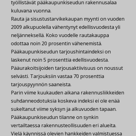
työllistävät pääkaupunkiseudun rakennusalaa
kuluvana vuonna.
Rauta ja sisustustarvikekaupan myynti on vuoden
2009 alkupuolella vähentynyt edellisvuodesta yli
neljänneksellä. Koko vuodelle rautakauppa
odottaa noin 20 prosentin vähenemistä.
Pääkaupunkiseudun tarjoushintaindeksi on
laskenut noin 5 prosenttia edellisvuodesta.
Pääurakoitsijoiden tarjousaktiivisuus on noussut
selvästi. Tarjouksiin vastaa 70 prosenttia
tarjouspyynnön saaneista.
Parin viime kuukauden aikana rakennusliikkeiden
suhdanneodotuksia koskeva indeksi ei ole enää
sukeltanut viime syksyn ja alkuvuoden tapaan.
Pääkaupunkiseudun tilanne on synkin
vertailtaessa rakennusteollisuuden eri alueita.
Vielä käynnissä olevien hankkeiden valmistuessa