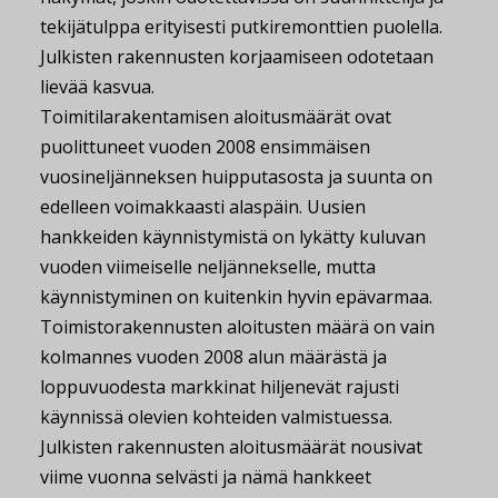
tekijätulppa erityisesti putkiremonttien puolella.
Julkisten rakennusten korjaamiseen odotetaan
lievää kasvua.
Toimitilarakentamisen aloitusmäärät ovat
puolittuneet vuoden 2008 ensimmäisen
vuosineljänneksen huipputasosta ja suunta on
edelleen voimakkaasti alaspäin. Uusien
hankkeiden käynnistymistä on lykätty kuluvan
vuoden viimeiselle neljännekselle, mutta
käynnistyminen on kuitenkin hyvin epävarmaa.
Toimistorakennusten aloitusten määrä on vain
kolmannes vuoden 2008 alun määrästä ja
loppuvuodesta markkinat hiljenevät rajusti
käynnissä olevien kohteiden valmistuessa.
Julkisten rakennusten aloitusmäärät nousivat
viime vuonna selvästi ja nämä hankkeet