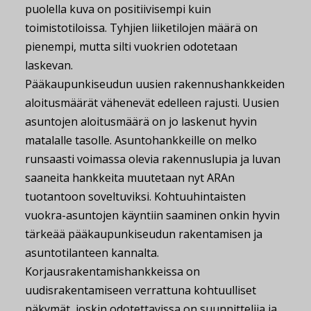
puolella kuva on positiivisempi kuin
toimistotiloissa. Tyhjien liiketilojen määrä on
pienempi, mutta silti vuokrien odotetaan
laskevan.
Pääkaupunkiseudun uusien rakennushankkeiden
aloitusmäärät vähenevät edelleen rajusti. Uusien
asuntojen aloitusmäärä on jo laskenut hyvin
matalalle tasolle. Asuntohankkeille on melko
runsaasti voimassa olevia rakennuslupia ja luvan
saaneita hankkeita muutetaan nyt ARAn
tuotantoon soveltuviksi. Kohtuuhintaisten
vuokra-asuntojen käyntiin saaminen onkin hyvin
tärkeää pääkaupunkiseudun rakentamisen ja
asuntotilanteen kannalta.
Korjausrakentamishankkeissa on
uudisrakentamiseen verrattuna kohtuulliset
näkymät, joskin odotettavissa on suunnittelija ja