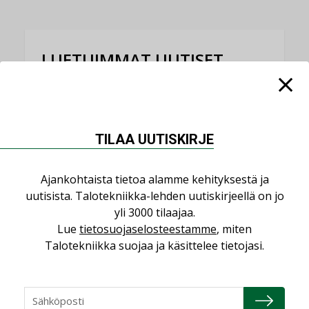
LUETUIMMAT UUTISET
Viikko
Kuukausi
Datakeskusurakointi on tekniikkalaji
TILAA UUTISKIRJE
LEHDEN ARTIKKELIT
Jarno Hacklin Cervin yrityskaupasta:
Ajankohtaista tietoa alamme kehityksestä ja
”Asiakkaat hakevat kumppaneita, jotka
uutisista. Talotekniikka-lehden uutiskirjeellä on jo
yhdistävät useita teknisiä osaamisalueita
saman katon alle”
yli 3000 tilaajaa.
Lue
tietosuojaselosteestamme
, miten
AJANKOHTAISTA
Talotekniikka suojaa ja käsittelee tietojasi.
Sähköistyminen kasvaa voimakkaasti:
”Tulevat kilpailuedut syntyvät, kun
erilliset teknologiat tuodaan yhteen”
,
AJANKOHTAISTA
TILAAJILLE