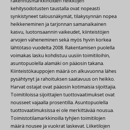
rakennusmarkkinoiden heikkojen
kehitysodotusten taustalla ovat nopeasti
synkistyneet talousnäkymät, tilakysynnän nopea
heikkeneminen ja tarjonnan samanaikainen
kasvu, luotonsaannin vaikeudet, kiinteistöjen
arvojen väheneminen sekä myös hyvin korkea
lähtötaso vuodelta 2008. Rakentamisen puolella
voimakas lasku kohdistuu uusiin toimitiloihin,
asuntopuolella alamäki on pääosin takana.
Kiinteistökauppojen määrä on alkuvuonna lähes
pysähtynyt ja rahoituksen saatavuus on heikko.
Harvat ostajat ovat pääosin kotimaisia sijoittajia.
Toimitiloissa sijoittajien tuottovaatimukset ovat
nousseet vajaalla prosentilla. Asuntopuolella
tuottovaatimuksissa ei ole merkittävää nousua.
Toimistotilamarkkinoilla tyhjien toimitilojen
määrä nousee ja vuokrat laskevat. Liiketilojen