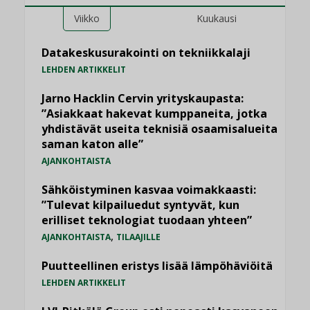
Viikko
Kuukausi
Datakeskusurakointi on tekniikkalaji
LEHDEN ARTIKKELIT
Jarno Hacklin Cervin yrityskaupasta:
”Asiakkaat hakevat kumppaneita, jotka
yhdistävät useita teknisiä osaamisalueita
saman katon alle”
AJANKOHTAISTA
Sähköistyminen kasvaa voimakkaasti:
”Tulevat kilpailuedut syntyvät, kun
erilliset teknologiat tuodaan yhteen”
,
AJANKOHTAISTA
TILAAJILLE
Puutteellinen eristys lisää lämpöhäviöitä
LEHDEN ARTIKKELIT