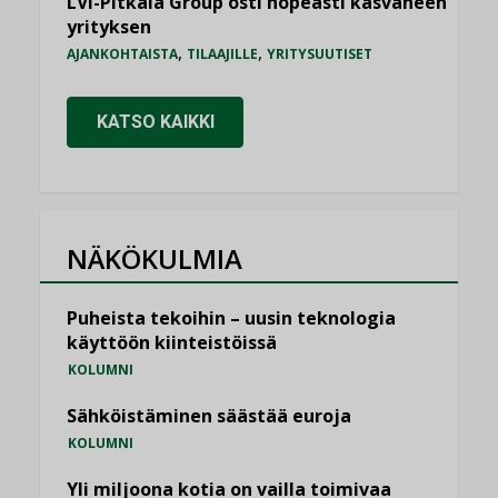
LVI-Pitkälä Group osti nopeasti kasvaneen
yrityksen
,
,
AJANKOHTAISTA
TILAAJILLE
YRITYSUUTISET
KATSO KAIKKI
NÄKÖKULMIA
Puheista tekoihin – uusin teknologia
käyttöön kiinteistöissä
KOLUMNI
Sähköistäminen säästää euroja
KOLUMNI
Yli miljoona kotia on vailla toimivaa