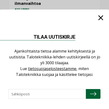
ilmanvaihtoa
KOLUMNI
Miten varmistetaan EPD-dokumenteista
saatavien tietojen vertailukelpoisuus?
KOLUMNI
TILAA UUTISKIRJE
Vesi- ja viemärimitoittaminen on
jämähtänyt ajassa paikalleen
Ajankohtaista tietoa alamme kehityksestä ja
MIELIPIDE
uutisista. Talotekniikka-lehden uutiskirjeellä on jo
yli 3000 tilaajaa.
KATSO KAIKKI
Lue
tietosuojaselosteestamme
, miten
Talotekniikka suojaa ja käsittelee tietojasi.
NIMITYKSET