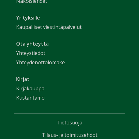
Näköislehdet
Yrityksille
Kaupalliset viestintäpalvelut
Ota yhteyttä
Yhteystiedot
Yhteydenottolomake
Kirjat
Kirjakauppa
Kustantamo
Tietosuoja
Tilaus- ja toimitusehdot