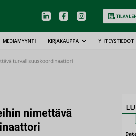
TILAA LE
MEDIAMYYNTI
KIRJAKAUPPA
YHTEYSTIEDOT
tävä turvallisuuskoordinaattori
LU
ihin nimettävä
inaattori
Data