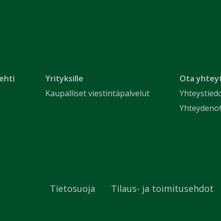
ehti
Yrityksille
Ota yhtey
Kaupalliset viestintäpalvelut
Yhteystied
Yhteydeno
Tietosuoja
Tilaus- ja toimitusehdot