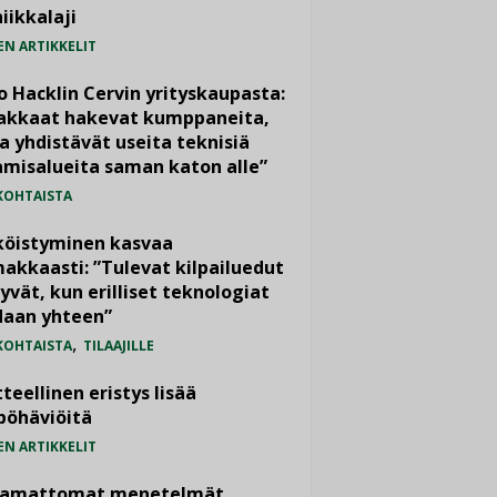
iikkalaji
EN ARTIKKELIT
o Hacklin Cervin yrityskaupasta:
iakkaat hakevat kumppaneita,
a yhdistävät useita teknisiä
misalueita saman katon alle”
KOHTAISTA
köistyminen kasvaa
akkaasti: ”Tulevat kilpailuedut
yvät, kun erilliset teknologiat
daan yhteen”
,
KOHTAISTA
TILAAJILLE
teellinen eristys lisää
pöhäviöitä
EN ARTIKKELIT
vamattomat menetelmät