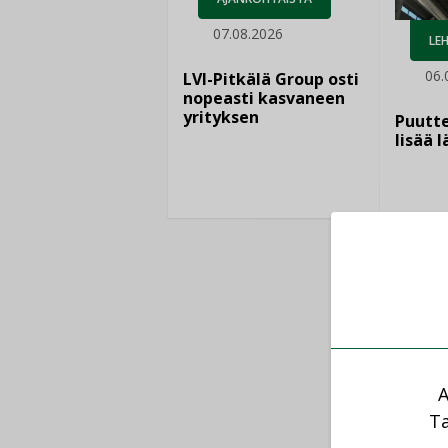
07.08.2026
LEH
06.
LVI-Pitkälä Group osti
nopeasti kasvaneen
yrityksen
Puutte
lisää 
A
Ta