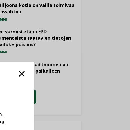
miljoona kotia on vailla toimivaa
anvaihtoa
MNI
n varmistetaan EPD-
menteista saatavien tietojen
ailukelpoisuus?
MNI
- ja viemärimitoittaminen on
htänyt ajassa paikalleen
PIDE
KATSO KAIKKI
a.
aa.