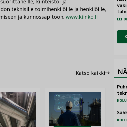
orittaneille, kiinteistö- ja
vak
don teknisille toimihenkilöille ja henkilöille,
talo
tamiseen ja kunnossapitoon.
www.kiinko.fi
LEHD
NÄ
Katso kaikki
Puhe
tekn
KOLU
Sähk
KOLU