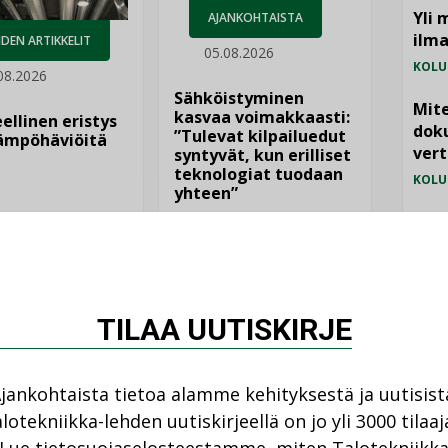
Yli 
AJANKOHTAISTA
ilm
DEN ARTIKKELIT
05.08.2026
KOLU
08.2026
Sähköistyminen
Mite
kasvaa voimakkaasti:
ellinen eristys
doku
”Tulevat kilpailuedut
lämpöhäviöitä
vert
syntyvät, kun erilliset
teknologiat tuodaan
KOLU
yhteen”
Vesi
jämä
MIELI
TILAA UUTISKIRJE
jankohtaista tietoa alamme kehityksestä ja uutisist
lotekniikka-lehden uutiskirjeellä on jo yli 3000 tilaaj