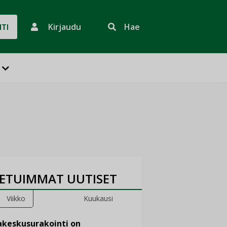
Kirjaudu
Hae
HTI
ETUIMMAT UUTISET
Viikko
Kuukausi
keskusurakointi on