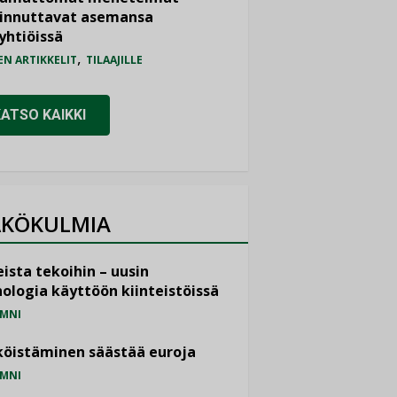
iinnuttavat asemansa
yhtiöissä
,
EN ARTIKKELIT
TILAAJILLE
KATSO KAIKKI
KÖKULMIA
ista tekoihin – uusin
ologia käyttöön kiinteistöissä
MNI
öistäminen säästää euroja
MNI