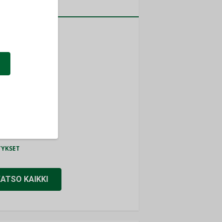
a
MITYKSET
ti
TYKSET
ir
TYKSET
nlund Oy
TYKSET
eider Electric
TYKSET
KATSO KAIKKI