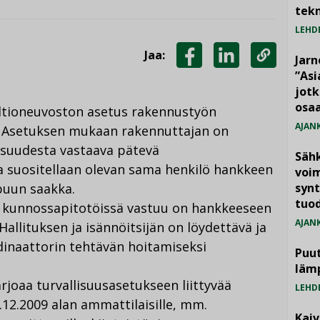
tekn
LEHD
Jaa:
Jarn
JAA
JAA
KOPIOI
”As
jotk
FACEBOOKISSA
LINKEDINISSÄ
LINKKI
osaa
altioneuvoston asetus rakennustyön
AJAN
). Asetuksen mukaan rakennuttajan on
isuudesta vastaava pätevä
Säh
ka suositellaan olevan sama henkilö hankkeen
voim
puun saakka.
synt
tuo
 kunnossapitotöissä vastuu on hankkeeseen
AJAN
Hallituksen ja isännöitsijän on löydettävä ja
dinaattorin tehtävän hoitamiseksi
Puut
läm
rjoaa turvallisuusasetukseen liittyvää
LEHD
.12.2009 alan ammattilaisille, mm.
Kai