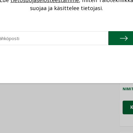
Lue
tietosuojaselosteestamme
, miten Talotekniikk
NI
suojaa ja käsittelee tietojasi.
Cons
NIMI
Refa
NIMI
Gra
NIMI
Schn
NIMI