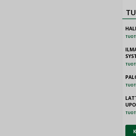
TU
HAL
TUOT
ILM
SYS
TUOT
PAL
TUOT
LAT
UP
TUOT