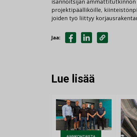
isännöitsijän ammattitutkinnon su
projektipäälliköille, kiinteistönpi
joiden työ liittyy korjausraken
Jaa:
JAA
JAA
KOPIOI
FACEBOOKISSA
LINKEDINISSÄ
LINKKI
Lue lisää
AJANKOHTAISTA