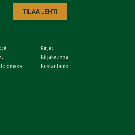
TILAA LEHTI
ttä
Kirjat
ot
Kirjakauppa
ttolomake
Kustantamo