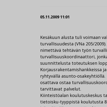
05.11.2009 11:01
Kesäkuun alusta tuli voimaan v
turvallisuudesta (VNa 205/2009
nimettävä tehtävän työn turvall
turvallisuuskoordinaattori, jon
suunnittelusta toteutuksen lop
Korjausrakentamishankkeissa ja
ryhtyvällä asunto-osakeyhtiöllä. 
osattava ostaa turvallisuuskoor
tarvittavat palvelut.
Kiinteistöalan koulutuskeskus ta
tietoisku-tyyppistä koulutusta 8