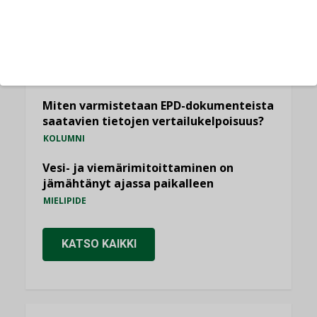
KOLUMNI
Yli miljoona kotia on vailla toimivaa
ilmanvaihtoa
KOLUMNI
Miten varmistetaan EPD-dokumenteista
saatavien tietojen vertailukelpoisuus?
KOLUMNI
Vesi- ja viemärimitoittaminen on
jämähtänyt ajassa paikalleen
MIELIPIDE
KATSO KAIKKI