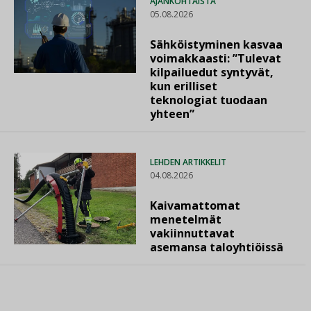
AJANKOHTAISTA
05.08.2026
Sähköistyminen kasvaa
voimakkaasti: ”Tulevat
kilpailuedut syntyvät,
kun erilliset
teknologiat tuodaan
yhteen”
LEHDEN ARTIKKELIT
04.08.2026
Kaivamattomat
menetelmät
vakiinnuttavat
asemansa taloyhtiöissä