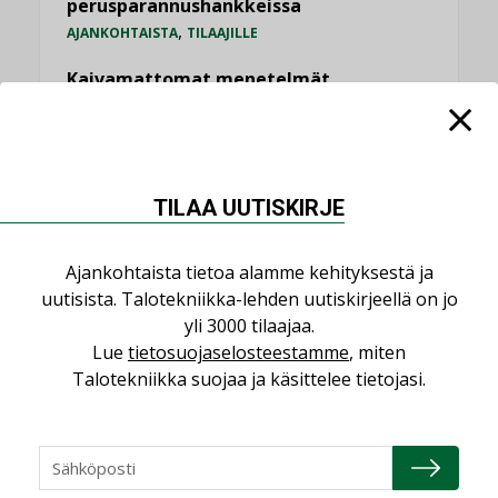
perusparannushankkeissa
,
AJANKOHTAISTA
TILAAJILLE
Kaivamattomat menetelmät
vakiinnuttavat asemansa taloyhtiöissä
,
LEHDEN ARTIKKELIT
TILAAJILLE
KATSO KAIKKI
TILAA UUTISKIRJE
Ajankohtaista tietoa alamme kehityksestä ja
uutisista. Talotekniikka-lehden uutiskirjeellä on jo
yli 3000 tilaajaa.
NÄKÖKULMIA
Lue
tietosuojaselosteestamme
, miten
Talotekniikka suojaa ja käsittelee tietojasi.
Puheista tekoihin – uusin teknologia
käyttöön kiinteistöissä
KOLUMNI
Sähköistäminen säästää euroja