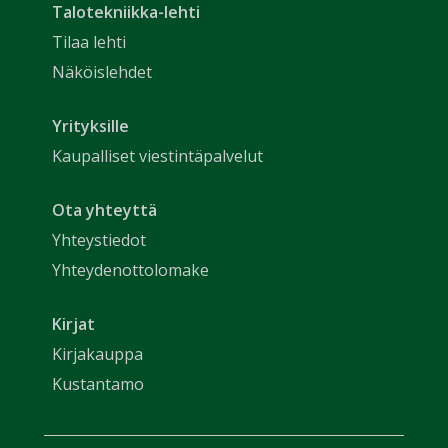
Talotekniikka-lehti
Tilaa lehti
Näköislehdet
Yrityksille
Kaupalliset viestintäpalvelut
Ota yhteyttä
Yhteystiedot
Yhteydenottolomake
Kirjat
Kirjakauppa
Kustantamo