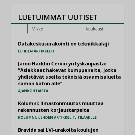
LUETUIMMAT UUTISET
Viikko
Kuukausi
Datakeskusurakointi on tekniikkalaji
LEHDEN ARTIKKELIT
Jarno Hacklin Cervin yrityskaupasta:
”Asiakkaat hakevat kumppaneita, jotka
yhdistävät useita teknisiä osaamisalueita
saman katon alle”
AJANKOHTAISTA
Kolumni: Ilmastonmuutos muuttaa
rakennusten korjaustarpeita
,
,
KOLUMNI
LEHDEN ARTIKKELIT
TILAAJILLE
Bravida sai LVI-urakoita koulujen