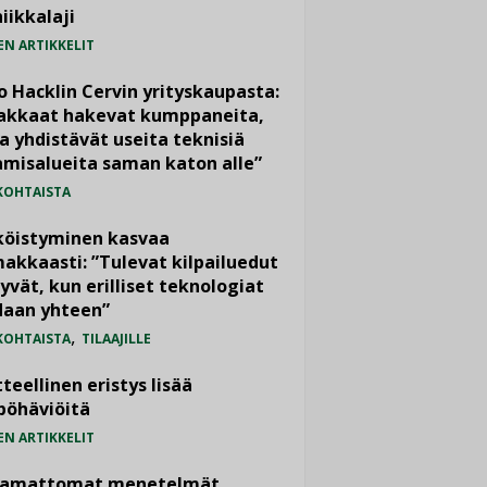
iikkalaji
EN ARTIKKELIT
o Hacklin Cervin yrityskaupasta:
iakkaat hakevat kumppaneita,
a yhdistävät useita teknisiä
misalueita saman katon alle”
KOHTAISTA
köistyminen kasvaa
akkaasti: ”Tulevat kilpailuedut
yvät, kun erilliset teknologiat
daan yhteen”
,
KOHTAISTA
TILAAJILLE
teellinen eristys lisää
pöhäviöitä
EN ARTIKKELIT
vamattomat menetelmät