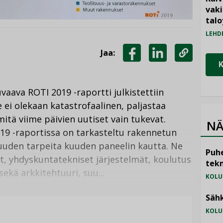
vak
talo
LEHD
Jaa:
JAA
JAA
KOPIOI
FACEBOOKISSA
LINKEDINISSÄ
LINKKI
aava ROTI 2019 -raportti julkistettiin
ne ei olekaan katastrofaalinen, paljastaa
mitä viime päivien uutiset vain tukevat.
NÄ
019 -raportissa on tarkasteltu rakennetun
suuden tarpeita kuuden paneelin kautta. Ne
Puhe
t, yhdyskuntatekniset järjestelmät, koulutus
tekn
 sekä arkkitehtuuri, suu...
KOLU
Sähk
KOLU