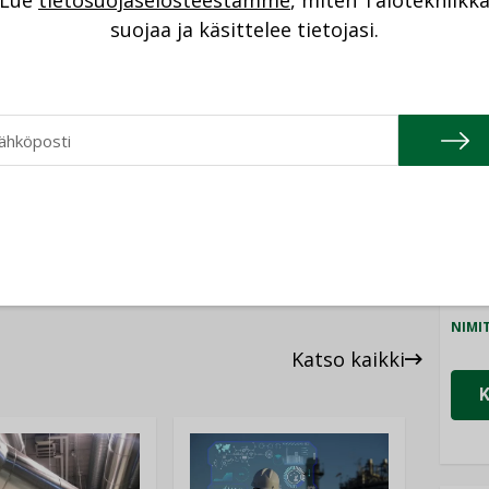
Lue
tietosuojaselosteestamme
, miten Talotekniikk
NI
suojaa ja käsittelee tietojasi.
Cons
NIMI
Refa
NIMI
Gra
NIMI
Schn
NIMI
Katso kaikki