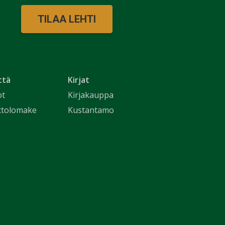
TILAA LEHTI
ttä
Kirjat
ot
Kirjakauppa
ttolomake
Kustantamo