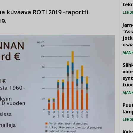
tekn
a kuvaava ROTI 2019 -raportti
LEHD
19.
Jarn
”As
jotk
osaa
AJAN
Säh
voim
synt
tuo
AJAN
Puut
läm
LEHD
Kai