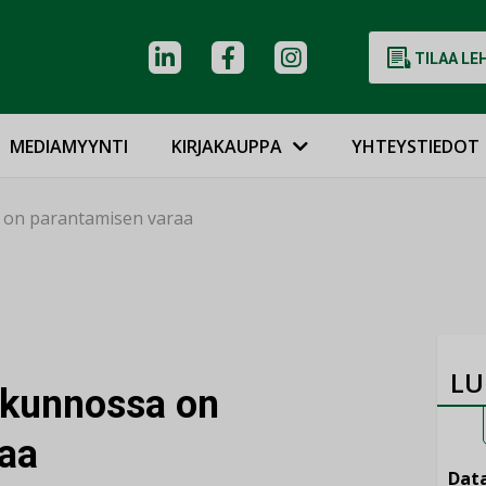
TILAA LE
MEDIAMYYNTI
KIRJAKAUPPA
YHTEYSTIEDOT
 on parantamisen varaa
LU
 kunnossa on
aa
Data