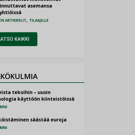
iinnuttavat asemansa
yhtiöissä
,
EN ARTIKKELIT
TILAAJILLE
KATSO KAIKKI
KÖKULMIA
ista tekoihin – uusin
ologia käyttöön kiinteistöissä
MNI
öistäminen säästää euroja
MNI