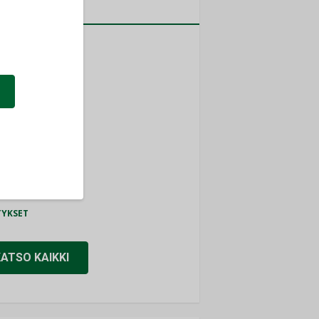
a
MITYKSET
ti
TYKSET
ir
TYKSET
nlund Oy
TYKSET
eider Electric
TYKSET
KATSO KAIKKI