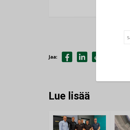
Jaa:
JAA
JAA
KOPIOI
FACEBOOKISSA
LINKEDINISSÄ
LINKKI
Lue lisää