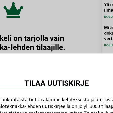
Yli 
ilm
KOLU
Mite
doku
eli on tarjolla vain
vert
ka-lehden tilaajille.
KOLU
Vesi
jämä
TILAA LEHTI
MIELI
TILAA UUTISKIRJE
tko jo tilaaja?
jankohtaista tietoa alamme kehityksestä ja uutisist
lotekniikka-lehden uutiskirjeellä on jo yli 3000 tilaaj
IRJAUDU SISÄÄN