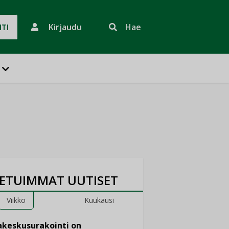
Kirjaudu
Hae
HTI
ETUIMMAT UUTISET
Viikko
Kuukausi
keskusurakointi on