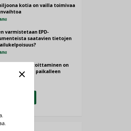
miljoona kotia on vailla toimivaa
anvaihtoa
MNI
n varmistetaan EPD-
menteista saatavien tietojen
ailukelpoisuus?
MNI
- ja viemärimitoittaminen on
htänyt ajassa paikalleen
PIDE
KATSO KAIKKI
a.
aa.