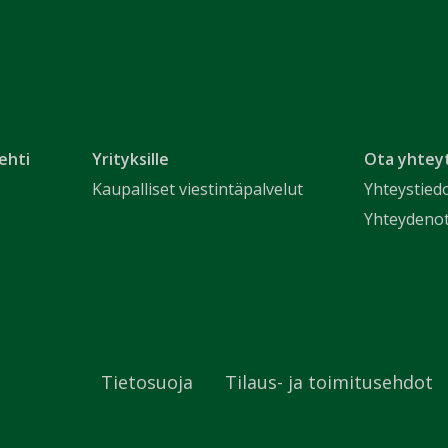
ehti
Yrityksille
Ota yhtey
Kaupalliset viestintäpalvelut
Yhteystied
Yhteydeno
Tietosuoja
Tilaus- ja toimitusehdot