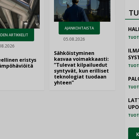
TU
AJANKOHTAISTA
HAL
DEN ARTIKKELIT
TUOT
05.08.2026
08.2026
ILM
Sähköistyminen
SYS
kasvaa voimakkaasti:
ellinen eristys
”Tulevat kilpailuedut
lämpöhäviöitä
TUOT
syntyvät, kun erilliset
teknologiat tuodaan
PAL
yhteen”
TUOT
LAT
UP
TUOT