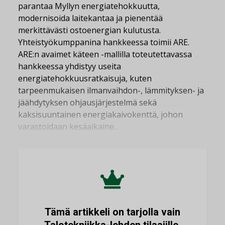
parantaa Myllyn energiatehokkuutta,
modernisoida laitekantaa ja pienentää
merkittävästi ostoenergian kulutusta.
Yhteistyökumppanina hankkeessa toimii ARE.
ARE:n avaimet käteen -mallilla toteutettavassa
hankkeessa yhdistyy useita
energiatehokkuusratkaisuja, kuten
tarpeenmukaisen ilmanvaihdon-, lämmityksen- ja
jäähdytyksen ohjausjärjestelmä sekä
kaksisuuntainen energiakaivokenttä, johon
varastoidaan kesäaikaine...
Tämä artikkeli on tarjolla vain
Talotekniikka-lehden tilaajille.