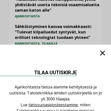
yhdistävät useita teknisiä osaamisalueita
saman katon alle”
AJANKOHTAISTA
Sähköistyminen kasvaa voimakkaasti:
”Tulevat kilpailuedut syntyvät, kun
erilliset teknologiat tuodaan yhteen”
,
AJANKOHTAISTA
TILAAJILLE
Puutteellinen eristys lisää lämpöhäviöitä
LEHDEN ARTIKKELIT
Kaivamattomat menetelmät
TILAA UUTISKIRJE
vakiinnuttavat asemansa taloyhtiöissä
,
LEHDEN ARTIKKELIT
TILAAJILLE
Ajankohtaista tietoa alamme kehityksestä ja
uutisista. Talotekniikka-lehden uutiskirjeellä on jo
KATSO KAIKKI
yli 3000 tilaajaa.
Lue
tietosuojaselosteestamme
, miten
Talotekniikka suojaa ja käsittelee tietojasi.