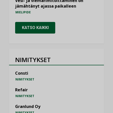
Vesi- ja viemärimitoittaminen on
jämähtänyt ajassa paikalleen
MIELIPIDE
KATSO KAIKKI
NIMITYKSET
Consti
NIMITYKSET
Refair
NIMITYKSET
Granlund Oy
NIMITYKSET