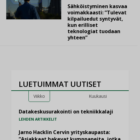
Sähköistyminen kasvaa
voimakkaasti: ”Tulevat
kilpailuedut syntyvät,
kun erilliset
teknologiat tuodaan
yhteen”
LUETUIMMAT UUTISET
Viikko
Kuukausi
Datakeskusurakointi on tekniikkalaji
LEHDEN ARTIKKELIT
Jarno Hacklin Cervin yrityskaupasta:
”Asiakkaat hakevat kumppaneita, jotka