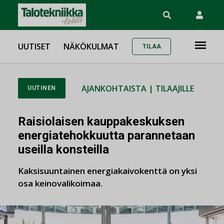
UUTISET
NÄKÖKULMAT
TILAA
AJANKOHTAISTA
|
TILAAJILLE
UUTINEN
Raisiolaisen kauppakeskuksen
energiatehokkuutta parannetaan
useilla konsteilla
Kaksisuuntainen energiakaivokenttä on yksi
osa keinovalikoimaa.