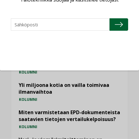
NÄKÖKULMIA
Puheista tekoihin – uusin teknologia
käyttöön kiinteistöissä
KOLUMNI
Sähköistäminen säästää euroja
KOLUMNI
Yli miljoona kotia on vailla toimivaa
ilmanvaihtoa
KOLUMNI
Miten varmistetaan EPD-dokumenteista
saatavien tietojen vertailukelpoisuus?
KOLUMNI