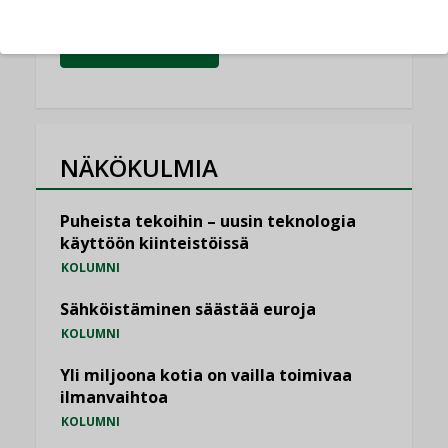
KATSO KAIKKI
NÄKÖKULMIA
Puheista tekoihin – uusin teknologia
käyttöön kiinteistöissä
KOLUMNI
Sähköistäminen säästää euroja
KOLUMNI
Yli miljoona kotia on vailla toimivaa
ilmanvaihtoa
KOLUMNI