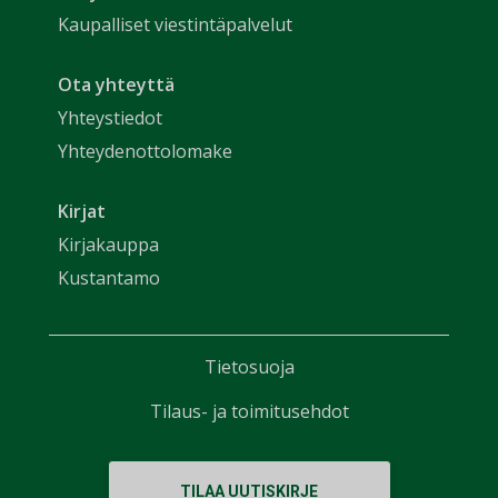
Kaupalliset viestintäpalvelut
Ota yhteyttä
Yhteystiedot
Yhteydenottolomake
Kirjat
Kirjakauppa
Kustantamo
Tietosuoja
Tilaus- ja toimitusehdot
TILAA UUTISKIRJE