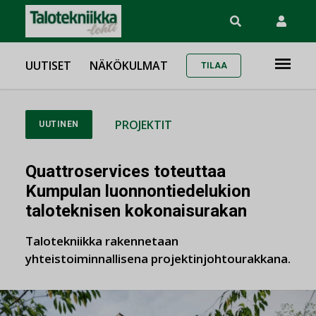
UUTISET
NÄKÖKULMAT
TILAA
PROJEKTIT
UUTINEN
Quattroservices toteuttaa
Kumpulan luonnontiedelukion
taloteknisen kokonaisurakan
Talotekniikka rakennetaan
yhteistoiminnallisena projektinjohtourakkana.