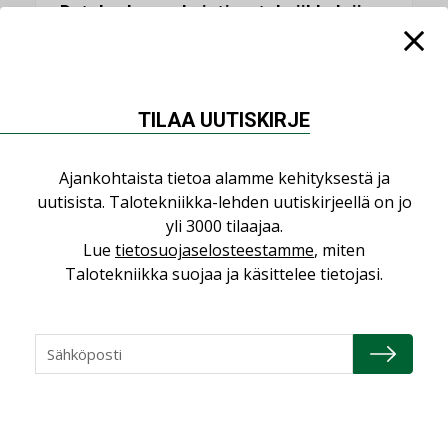
Datakeskusurakointi on tekniikkalaji
LEHDEN ARTIKKELIT
Jarno Hacklin Cervin yrityskaupasta:
”Asiakkaat hakevat kumppaneita, jotka
TILAA UUTISKIRJE
yhdistävät useita teknisiä osaamisalueita
saman katon alle”
AJANKOHTAISTA
Ajankohtaista tietoa alamme kehityksestä ja
uutisista. Talotekniikka-lehden uutiskirjeellä on jo
Sähköistyminen kasvaa voimakkaasti:
yli 3000 tilaajaa.
”Tulevat kilpailuedut syntyvät, kun
Lue
tietosuojaselosteestamme
, miten
erilliset teknologiat tuodaan yhteen”
Talotekniikka suojaa ja käsittelee tietojasi.
,
AJANKOHTAISTA
TILAAJILLE
Puutteellinen eristys lisää lämpöhäviöitä
LEHDEN ARTIKKELIT
Kaivamattomat menetelmät
vakiinnuttavat asemansa taloyhtiöissä
,
LEHDEN ARTIKKELIT
TILAAJILLE