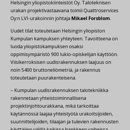
Helsingin yliopistokiinteistöt Oy. Taloteknisen
urakan projektivastaavana toimii Quattroservices
Oy:n LVI-urakoinnin johtaja
Mikael Forsblom
.
Uudet tilat toteutetaan Helsingin yliopiston
Kumpulan kampuksen yhteyteen. Tavoitteena on
luoda yliopistokampuksen osaksi
oppimisympäristö 900 lukio-opiskelijan käyttöön.
Viisikerroksisen uudisrakennuksen laajuus on
noin 5400 bruttoneliömetriä, ja rakennus
toteutetaan puurakenteisena.
– Kumpulan uudisrakennuksen talotekniikka
rakennetaan yhteistoiminnallisena
projektinjohtourakkana, mikä tarkoittaa
käytännössä laajaa yhteistyötä urakoitsijoiden,
suunnittelijoiden, tilaajan ja tulevien rakennusten
käyttäjien välillä kaikissa hankkeen vaiheissa.