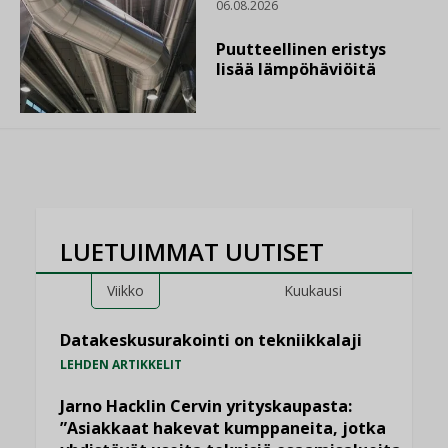
06.08.2026
Puutteellinen eristys
lisää lämpöhäviöitä
LUETUIMMAT UUTISET
Viikko
Kuukausi
Datakeskusurakointi on tekniikkalaji
LEHDEN ARTIKKELIT
Jarno Hacklin Cervin yrityskaupasta:
”Asiakkaat hakevat kumppaneita, jotka