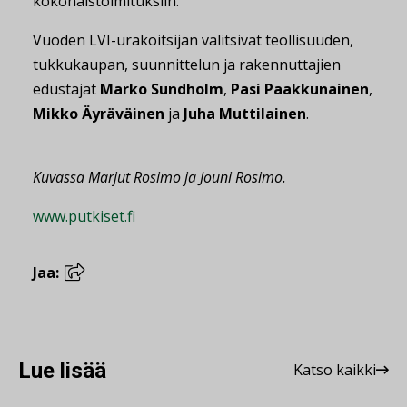
kokonaistoimituksiin.
Vuoden LVI-urakoitsijan valitsivat teollisuuden,
tukkukaupan, suunnittelun ja rakennuttajien
edustajat
Marko Sundholm
,
Pasi Paakkunainen
,
Mikko Äyräväinen
ja
Juha Muttilainen
.
Kuvassa Marjut Rosimo ja Jouni Rosimo.
www.putkiset.fi
Jaa:
Lue lisää
Katso kaikki