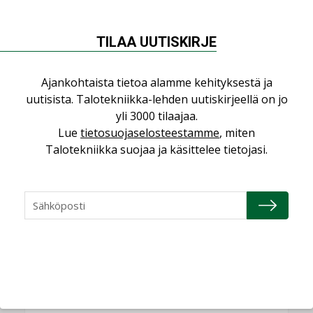
NÄKÖKULMIA
TILAA UUTISKIRJE
Puheista tekoihin – uusin teknologia
Ajankohtaista tietoa alamme kehityksestä ja
käyttöön kiinteistöissä
uutisista. Talotekniikka-lehden uutiskirjeellä on jo
KOLUMNI
yli 3000 tilaajaa.
Lue
tietosuojaselosteestamme
, miten
Sähköistäminen säästää euroja
Talotekniikka suojaa ja käsittelee tietojasi.
KOLUMNI
Yli miljoona kotia on vailla toimivaa
ilmanvaihtoa
KOLUMNI
Miten varmistetaan EPD-dokumenteista
saatavien tietojen vertailukelpoisuus?
KOLUMNI
Vesi- ja viemärimitoittaminen on