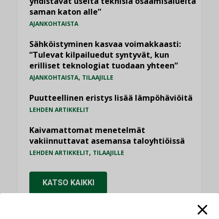
yhdistävät useita teknisiä osaamisalueita
saman katon alle”
AJANKOHTAISTA
Sähköistyminen kasvaa voimakkaasti:
”Tulevat kilpailuedut syntyvät, kun
erilliset teknologiat tuodaan yhteen”
,
AJANKOHTAISTA
TILAAJILLE
Puutteellinen eristys lisää lämpöhäviöitä
LEHDEN ARTIKKELIT
Kaivamattomat menetelmät
vakiinnuttavat asemansa taloyhtiöissä
,
LEHDEN ARTIKKELIT
TILAAJILLE
KATSO KAIKKI