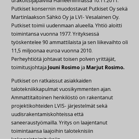
urakoitsijapäivillä Hämeenlinnassa 10.11.2011.
Putkiset konsernin muodostavat Putkiset Oy sekä
Martinlaakson Sähkö Oy ja LVI- Vesalainen Oy.
Putkiset toimii uudenmaan alueella. Yhtiö aloitti
toimintansa vuonna 1977. Yrityksessä
työskentelee 90 ammattilaista ja sen liikevaihto oli
11,5 miljoonaa euroa vuonna 2010.
Perheyhtiötä johtavat toisen polven yrittäjät,
toimitusjohtaja
Jouni Rosimo
ja
Marjut Rosimo.
Putkiset on ratkaissut asiakkaiden
talotekniikkapulmat vuosikymmenten ajan.
Ammattitaitoinen henkilöstö on rakentanut
projektikohteiden LVIS- järjestelmät sekä
uudisrakentamiskohteissa että
saneeraustyömailla. Yritys on laajentanut
toimintaansa laajoihin taloteknisiin