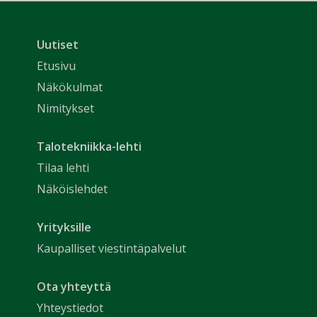
Uutiset
Etusivu
Näkökulmat
Nimitykset
Talotekniikka-lehti
Tilaa lehti
Näköislehdet
Yrityksille
Kaupalliset viestintäpalvelut
Ota yhteyttä
Yhteystiedot